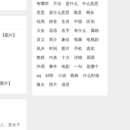
有哪些
方法
是什么
什么意思
意思
是什么意思
寓意
网名
结局
拼音
生肖
中国
区别
大全
花语
名字
有什么
属相
含义
简介
象征
电脑
电视剧
风水
时间
图片
手机
真实
教程
代表
十大
详细
原因
作用
事件
电影
一句
是哪个
qq
好听
小说
昵称
什么时候
【图片】
最火
照片
读音
后人，萧炎手