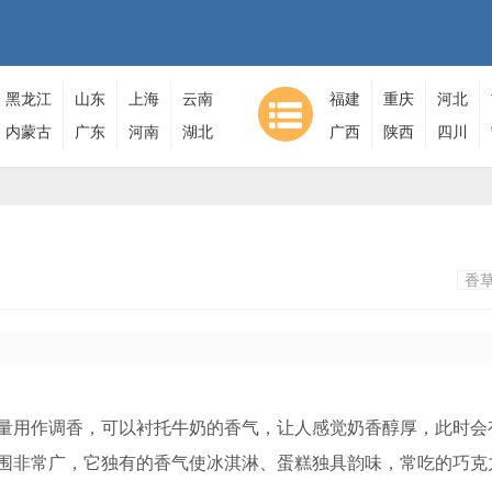
黑龙江
山东
上海
云南
福建
重庆
河北
内蒙古
广东
河南
湖北
广西
陕西
四川
香
量用作调香，可以衬托牛奶的香气，让人感觉奶香醇厚，此时会
围非常广，它独有的香气使冰淇淋、蛋糕独具韵味，常吃的巧克