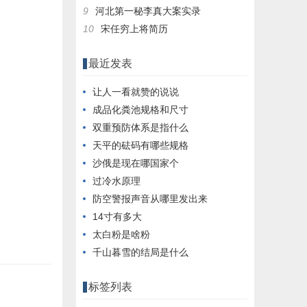
9
河北第一秘李真大案实录
10
宋任穷上将简历
最近发表
让人一看就赞的说说
成品化粪池规格和尺寸
双重预防体系是指什么
天平的砝码有哪些规格
沙俄是现在哪国家个
过冷水原理
防空警报声音从哪里发出来
14寸有多大
太白粉是啥粉
千山暮雪的结局是什么
标签列表