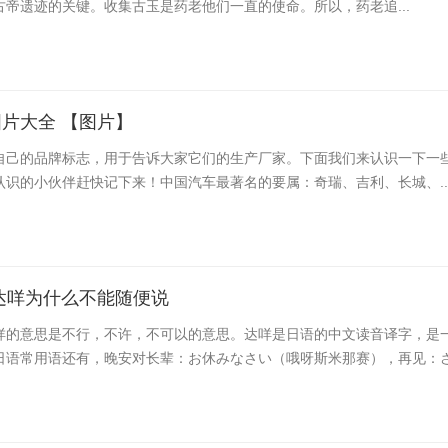
帝遗迹的关键。收集古玉是药老他们一直的使命。所以，药老追...
片大全 【图片】
自己的品牌标志，用于告诉大家它们的生产厂家。下面我们来认识一下一
认识的小伙伴赶快记下来！中国汽车最著名的要属：奇瑞、吉利、长城、..
达咩为什么不能随便说
咩的意思是不行，不许，不可以的意思。达咩是日语的中文读音译字，是
日语常用语还有，晚安对长辈：お休みなさい（哦呀斯米那赛），再见：さよ