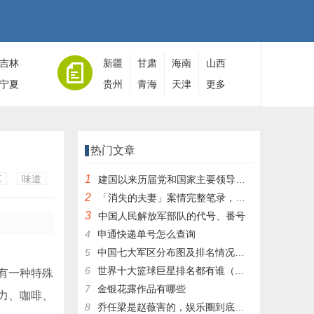
吉林
新疆
甘肃
海南
山西
宁夏
贵州
青海
天津
更多
热门文章
草
味道
1
建国以来历届党和国家主要领导人全名单
2
「消失的夫妻」案情完整笔录，凶手灭绝人性！|杀人狂魔004
3
中国人民解放军部队的代号、番号
4
申通快递单号怎么查询
5
中国七大军区分布图及排名情况详细解读！
6
世界十大篮球巨星排名都有谁（篮球排行榜前十名）
有一种特殊
7
金银花露作品有哪些
力、咖啡、
8
乔任梁是赵薇害的，娱乐圈到底有多乱，昔日往事一件一件都被扒出，你是怎么