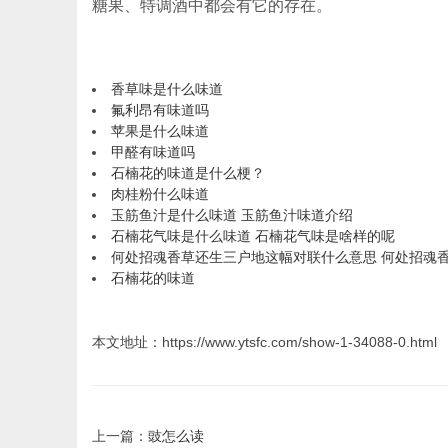
糖果、特调酒中都会有它的存在。
香草味是什么味道
氟利昂有味道吗
苹果是什么味道
甲醛有味道吗
石楠花的味道是什么梗？
肉桂粉什么味道
玉筋鱼汁是什么味道 玉筋鱼汁味道介绍
石楠花气味是什么味道 石楠花气味是啥样的呢
何处招魂香草还生三户地这幅对联什么意思 何处招魂
石楠花的味道
本文地址：https://www.ytsfc.com/show-1-34088-0.html
上一篇：
豉怎么读