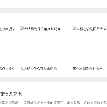
沸点是多少
大结局为什么萧炎杀药老
车标志识别图片大全 
么萧炎杀药老
么萧炎杀药老​1、原因就是萧炎自身的原因了。萧炎是远古八族之萧族的