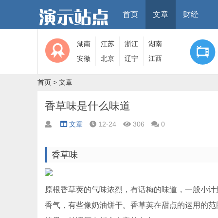
首页
文章
财经
湖南
江苏
浙江
湖南
安徽
北京
辽宁
江西
首页
>
文章
香草味是什么味道
文章
12-24
306
0
香草味
原根香草荚的气味浓烈，有话梅的味道，一般小计
香气，有些像奶油饼干。香草荚在甜点的运用的范