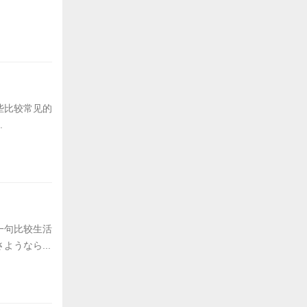
些比较常见的
.
一句比较生活
うなら...