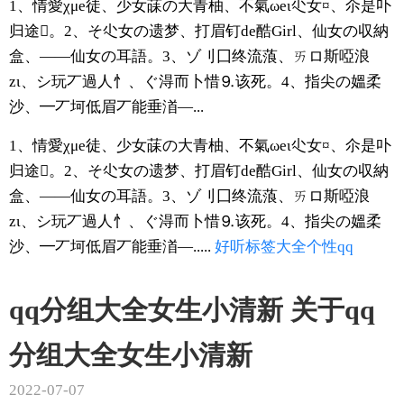
1、情愛χμe徒、少女菋の大青柚、不氣ωeι尐女¤、尒是卟
归途。2、そ尐女の遗梦、打眉钉de酷Girl、仙女の収納
盒、——仙女の耳語。3、ゾ刂囗终流蒗、ㄞロ斯啞浪
zι、シ玩丆過人忄、ぐ淂而卜惜⒐该死。4、指尖の媼柔
沙、━丆坷低眉丆能垂渞—...
1、情愛χμe徒、少女菋の大青柚、不氣ωeι尐女¤、尒是卟
归途。2、そ尐女の遗梦、打眉钉de酷Girl、仙女の収納
盒、——仙女の耳語。3、ゾ刂囗终流蒗、ㄞロ斯啞浪
zι、シ玩丆過人忄、ぐ淂而卜惜⒐该死。4、指尖の媼柔
沙、━丆坷低眉丆能垂渞—.....
好听
标签
大全
个性
qq
qq分组大全女生小清新 关于qq
分组大全女生小清新
2022-07-07