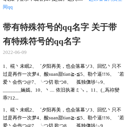
间
qq
带有特殊符号的qq名字 关于带
有特殊符号的qq名字
2022-06-09
1、椛丶未眠2、゛夕阳再美，也会落幕ソ3、回忆丶只不
过是再作一次梦4、酸suan甜tian≧-≦5、勒个逼!!!6、゛若
爱丶会伤つ@7、╰つ切 歌つ8、ゞ孤独儛埗ㄣ9、
_______婳嫣。10、丶﹏ 依旧执著ミ↘ 。11、(_蒍祢變
乖?12...
1、椛丶未眠2、゛夕阳再美，也会落幕ソ3、回忆丶只不
过是再作一次梦4、酸suan甜tian≧-≦5、勒个逼!!!6、゛若
爱丶会伤つ@7、╰つ切 歌つ8、ゞ孤独儛埗ㄣ9、