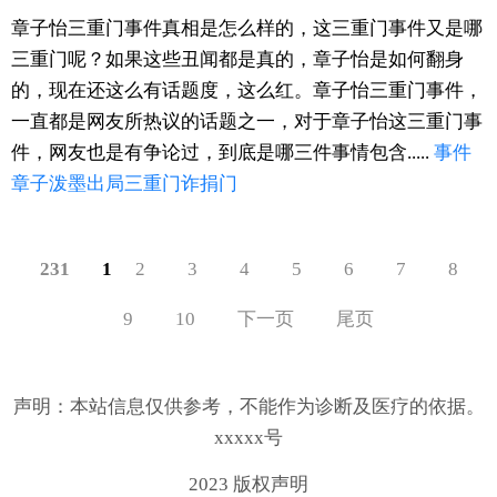
章子怡三重门事件真相是怎么样的，这三重门事件又是哪
三重门呢？如果这些丑闻都是真的，章子怡是如何翻身
的，现在还这么有话题度，这么红。章子怡三重门事件，
一直都是网友所热议的话题之一，对于章子怡这三重门事
件，网友也是有争论过，到底是哪三件事情包含.....
事件
章子
泼墨
出局
三重门
诈捐门
231
1
2
3
4
5
6
7
8
9
10
下一页
尾页
声明：本站信息仅供参考，不能作为诊断及医疗的依据。
xxxxx号
2023 版权声明