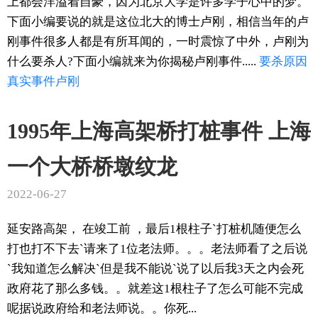
上都会洋溢着自豪，因为北京大学是许多学子心中的梦。
下面小编要说的就是这位北大的博士卢刚，相信当年的卢
刚事件很多人都是有所耳闻的，一时震惊了中外，卢刚为
什么要杀人?下面小编就来为你揭秘卢刚事件.....
要杀
原因
真实
事件
卢刚
1995年上海高架桥打桩事件 上海
一个大桥桥墩纹龙
2022-06-27
延安路高架， 在竣工前 ，最后1根柱子`打桩机随便怎么
打也打不下去`请来了1位老法师。。。老法师看了之后说
`我知道怎么解决`但是我不能说`说了以后我3天之内会死
政府花了那么多钱。。就差这1根柱子了怎么可能不完成
呢据说政府给和老法师说。。你死...