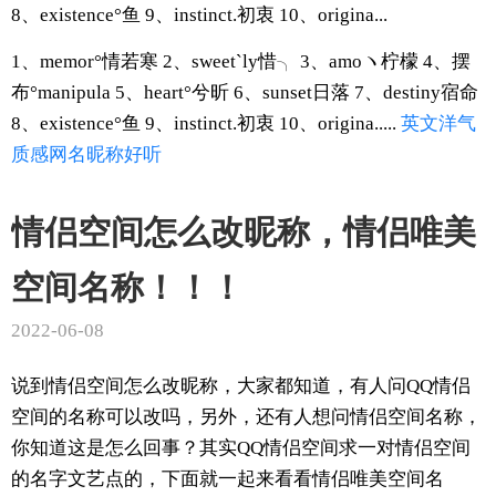
8、existence°鱼 9、instinct.初衷 10、origina...
1、memor°情若寒 2、sweet`ly惜╮ 3、amoヽ柠檬 4、摆
布°manipula 5、heart°兮昕 6、sunset日落 7、destiny宿命
8、existence°鱼 9、instinct.初衷 10、origina.....
英文
洋气
质感
网名
昵称
好听
情侣空间怎么改昵称，情侣唯美
空间名称！！！
2022-06-08
说到情侣空间怎么改昵称，大家都知道，有人问QQ情侣
空间的名称可以改吗，另外，还有人想问情侣空间名称，
你知道这是怎么回事？其实QQ情侣空间求一对情侣空间
的名字文艺点的，下面就一起来看看情侣唯美空间名