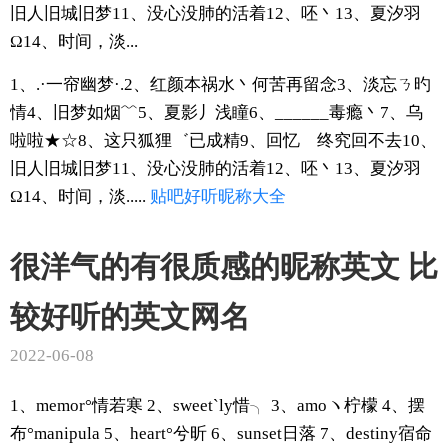
旧人旧城旧梦11、没心没肺的活着12、呸丶13、夏汐羽
Ω14、时间，淡...
1、.·一帘幽梦·.2、红颜本祸水丶何苦再留念3、淡忘ㄋ旳
情4、旧梦如烟﹌5、夏影丿浅瞳6、______毒瘾丶7、乌
啦啦★☆8、这只狐狸゛已成精9、回忆ゝ终究回不去10、
旧人旧城旧梦11、没心没肺的活着12、呸丶13、夏汐羽
Ω14、时间，淡.....
贴吧
好听
昵称
大全
很洋气的有很质感的昵称英文 比
较好听的英文网名
2022-06-08
1、memor°情若寒 2、sweet`ly惜╮ 3、amoヽ柠檬 4、摆
布°manipula 5、heart°兮昕 6、sunset日落 7、destiny宿命