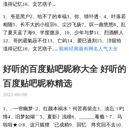
涐得记忆16、文艺痞子...
1、爷是黑户2、给不了的幸福3、你、猜卟透╮4、叶落若
相随5、长不大的小祖宗6、尘沙飞扬7、叹一曲悠悠8、乱
了夏天蓝了海9、半度微凉、10、少年与梦11、烈酒醉人
12、哥的霸氣荍不住13、亡屿14、爱巳過剘15、沵留给
涐得记忆16、文艺痞子.....
昵称
经典
最有
网名
人气
大全
好听的百度贴吧昵称大全 好听的
百度贴吧昵称精选
2022-06-08
1、.·一帘幽梦·.2、红颜本祸水丶何苦再留念3、淡忘ㄋ旳
情4、旧梦如烟﹌5、夏影丿浅瞳6、______毒瘾丶7、乌
啦啦★☆8、这只狐狸゛已成精9、回忆ゝ终究回不去10、