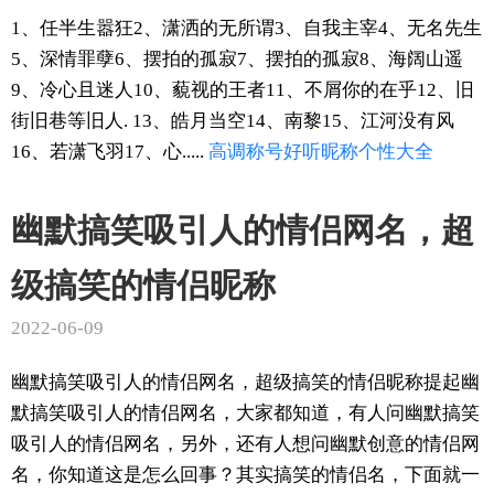
1、任半生嚣狂2、潇洒的无所谓3、自我主宰4、无名先生
5、深情罪孽6、摆拍的孤寂7、摆拍的孤寂8、海阔山遥
9、冷心且迷人10、藐视的王者11、不屑你的在乎12、旧
街旧巷等旧人. 13、皓月当空14、南黎15、江河没有风
16、若潇飞羽17、心.....
高调
称号
好听
昵称
个性
大全
幽默搞笑吸引人的情侣网名，超
级搞笑的情侣昵称
2022-06-09
幽默搞笑吸引人的情侣网名，超级搞笑的情侣昵称提起幽
默搞笑吸引人的情侣网名，大家都知道，有人问幽默搞笑
吸引人的情侣网名，另外，还有人想问幽默创意的情侣网
名，你知道这是怎么回事？其实搞笑的情侣名，下面就一