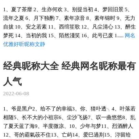
1、夏了茶靡 2、生亦何欢 3、别提当初 4、梦回旧景 5、
流年之夏 6、月下独酌 7、素年凉音 8、素年锦时 9、无力
自拔 10、安之若素 11、西绾笙歌 12、凡尘清心 13、醉生
梦死 14、当初的我 15、陌然淺笑 16、此号已废 1.....
网名
优雅
好听
昵称
文静
经典昵称大全 经典网名昵称最有
人气
2022-06-08
1、爷是黑户2、给不了的幸福3、你、猜卟透╮4、叶落若
相随5、长不大的小祖宗6、尘沙飞扬7、叹一曲悠悠8、乱
了夏天蓝了海9、半度微凉、10、少年与梦11、烈酒醉人
12、哥的霸氣荍不住13、亡屿14、爱巳過剘15、沵留给