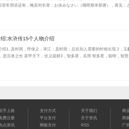
日语常用语还有，晚安对长辈：お休みなさい（哦呀斯米那赛），再见：さよ
绍:水浒传15个人物介绍
介绍1, 及时雨，呼保义，宋江：及时雨：总在别人需要的时候出现 2，玉
，是百兽之长 富甲天下，仗义疏财3，智多星，吴用 智多星，聪明，智
新手上路
支付方式
关于我们
商
免费注册
平台支付
关于资讯
商
热点资讯
网银支付
RSS
广