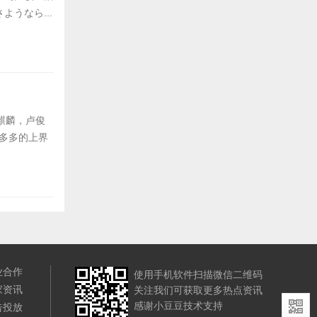
うなら...
麒麟，卢俊
慧多多的上界
业合作
使用手机软件扫描微信二维码
家资讯
关注我们可获取更多热点资讯
感谢小豆豆技术支持
告投放