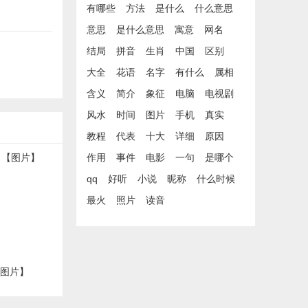
有哪些
方法
是什么
什么意思
意思
是什么意思
寓意
网名
结局
拼音
生肖
中国
区别
大全
花语
名字
有什么
属相
含义
简介
象征
电脑
电视剧
风水
时间
图片
手机
真实
教程
代表
十大
详细
原因
作用
事件
电影
一句
是哪个
qq
好听
小说
昵称
什么时候
最火
照片
读音
【图片】