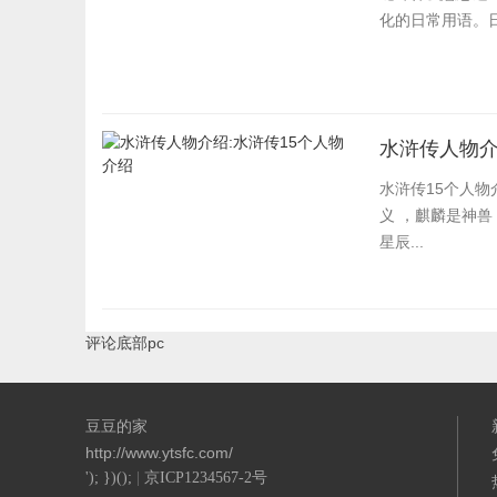
化的日常用语。
水浒传人物介
水浒传15个人物
义 ，麒麟是神兽
星辰...
评论底部pc
豆豆的家
http://www.ytsfc.com/
'); })();
|
京ICP1234567-2号