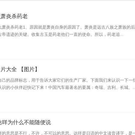
么萧炎杀药老
么萧炎杀药老​1、原因就是萧炎自身的原因了。萧炎是远古八族之萧族的
帝遗迹的关键。收集古玉是药老他们一直的使命。所以，药老追...
片大全 【图片】
自己的品牌标志，用于告诉大家它们的生产厂家。下面我们来认识一下一
认识的小伙伴赶快记下来！中国汽车最著名的要属：奇瑞、吉利、长城、..
达咩为什么不能随便说
咩的意思是不行，不许，不可以的意思。达咩是日语的中文读音译字，是