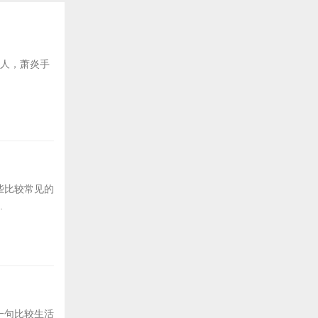
后人，萧炎手
些比较常见的
.
一句比较生活