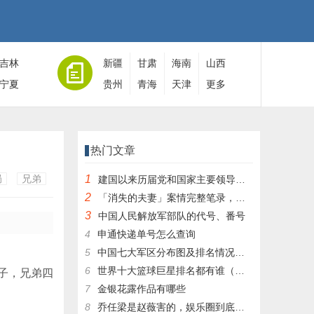
吉林
新疆
甘肃
海南
山西
宁夏
贵州
青海
天津
更多
热门文章
局
兄弟
1
建国以来历届党和国家主要领导人全名单
2
「消失的夫妻」案情完整笔录，凶手灭绝人性！|杀人狂魔004
3
中国人民解放军部队的代号、番号
4
申通快递单号怎么查询
5
中国七大军区分布图及排名情况详细解读！
6
世界十大篮球巨星排名都有谁（篮球排行榜前十名）
子，兄弟四
7
金银花露作品有哪些
8
乔任梁是赵薇害的，娱乐圈到底有多乱，昔日往事一件一件都被扒出，你是怎么