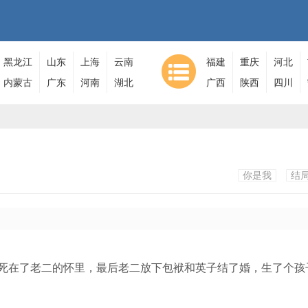
黑龙江
山东
上海
云南
福建
重庆
河北
内蒙古
广东
河南
湖北
广西
陕西
四川
你是我
结
死在了老二的怀里，最后老二放下包袱和英子结了婚，生了个孩