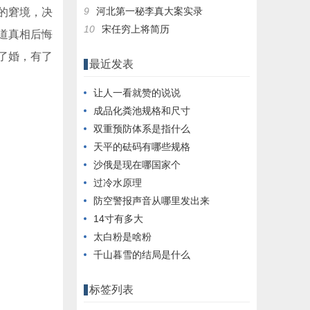
9
河北第一秘李真大案实录
的窘境，决
10
宋任穷上将简历
道真相后悔
了婚，有了
最近发表
让人一看就赞的说说
成品化粪池规格和尺寸
双重预防体系是指什么
天平的砝码有哪些规格
沙俄是现在哪国家个
过冷水原理
防空警报声音从哪里发出来
14寸有多大
太白粉是啥粉
千山暮雪的结局是什么
标签列表