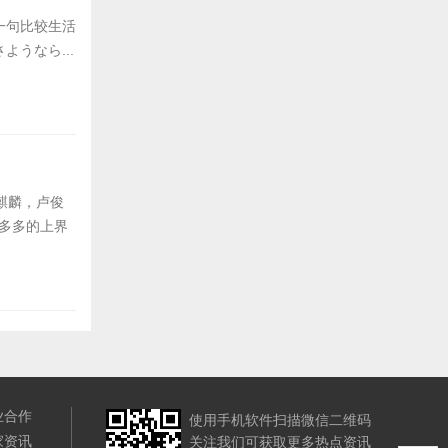
一句比较生活
うなら...
麒麟，卢俊
慧多多的上界
业合作
使用手机软件扫描微信二维码
家资讯
关注我们可获取更多热点资讯