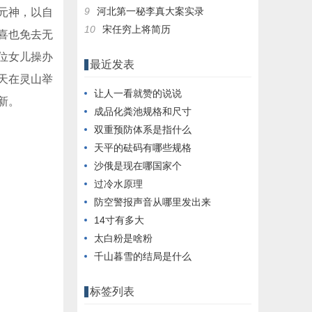
9
河北第一秘李真大案实录
元神，以自
10
宋任穷上将简历
喜也免去无
位女儿操办
最近发表
天在灵山举
让人一看就赞的说说
新。
成品化粪池规格和尺寸
双重预防体系是指什么
天平的砝码有哪些规格
沙俄是现在哪国家个
过冷水原理
防空警报声音从哪里发出来
14寸有多大
太白粉是啥粉
千山暮雪的结局是什么
标签列表