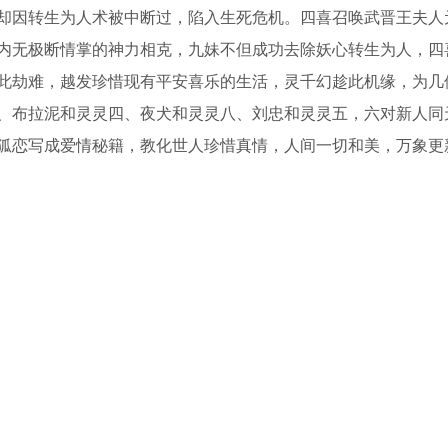
却因转生为人术被中断过，陷入生死危机。四喜召唤武晋王夫人
内无极断情掌的神力相克，九妹不但成功去除妖心转生为人，四
此劫难，越发珍惜现有平安喜乐的生活，灵千幻趁此机缘，为几
、布拉泥和灵灵四、夜犬和灵灵八、刘忠和灵灵五，六对新人同
狐恋写成爱情秘籍，教化世人珍惜真情，人间一切和美，万象更