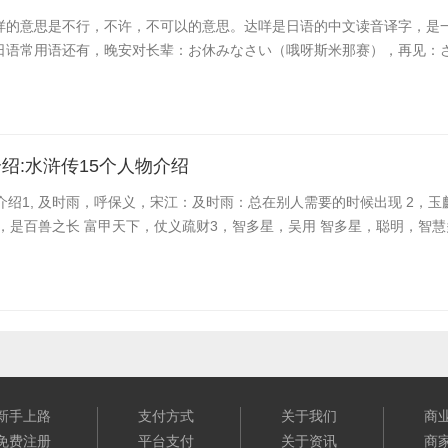
咩的意思是不行，不许，不可以的意思。达咩是日语的中文读音译字，是
日语常用语还有，晚安对长辈：お休みなさい（哦呀斯米那赛），再见：さよ
绍:水浒传15个人物介绍
介绍1, 及时雨，呼保义，宋江：及时雨：总在别人需要的时候出现 2，玉
，是百兽之长 富甲天下，仗义疏财3，智多星，吴用 智多星，聪明，智
新手上路
支付方式
关于我们
商
免费注册
平台支付
关于资讯
商