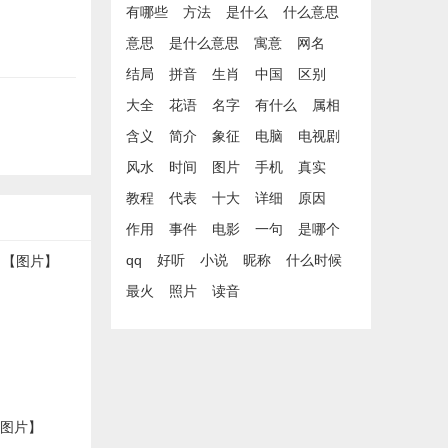
有哪些
方法
是什么
什么意思
意思
是什么意思
寓意
网名
结局
拼音
生肖
中国
区别
大全
花语
名字
有什么
属相
含义
简介
象征
电脑
电视剧
风水
时间
图片
手机
真实
教程
代表
十大
详细
原因
作用
事件
电影
一句
是哪个
qq
好听
小说
昵称
什么时候
最火
照片
读音
【图片】