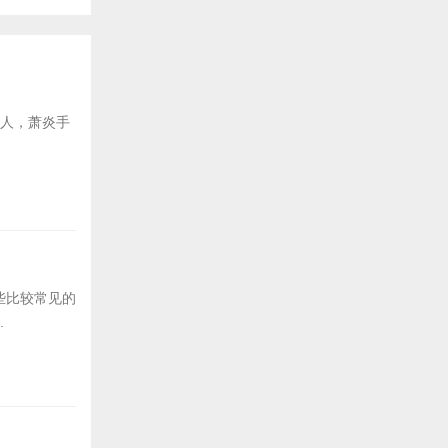
后人，萧炎手
些比较常见的
.