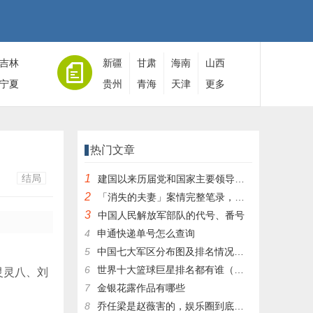
吉林
新疆
甘肃
海南
山西
宁夏
贵州
青海
天津
更多
热门文章
结局
1
建国以来历届党和国家主要领导人全名单
2
「消失的夫妻」案情完整笔录，凶手灭绝人性！|杀人狂魔004
3
中国人民解放军部队的代号、番号
4
申通快递单号怎么查询
5
中国七大军区分布图及排名情况详细解读！
6
世界十大篮球巨星排名都有谁（篮球排行榜前十名）
灵灵八、刘
7
金银花露作品有哪些
8
乔任梁是赵薇害的，娱乐圈到底有多乱，昔日往事一件一件都被扒出，你是怎么