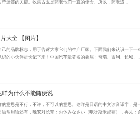
帝遗迹的关键。收集古玉是药老他们一直的使命。所以，药老追...
片大全 【图片】
自己的品牌标志，用于告诉大家它们的生产厂家。下面我们来认识一下一
认识的小伙伴赶快记下来！中国汽车最著名的要属：奇瑞、吉利、长城、..
达咩为什么不能随便说
咩的意思是不行，不许，不可以的意思。达咩是日语的中文读音译字，是
日语常用语还有，晚安对长辈：お休みなさい（哦呀斯米那赛），再见：さよ