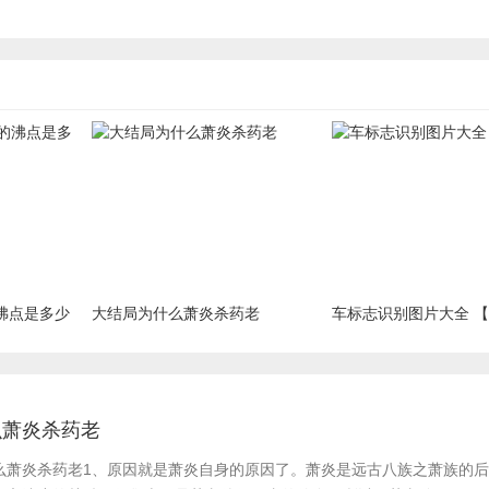
沸点是多少
大结局为什么萧炎杀药老
车标志识别图片大全 
么萧炎杀药老
么萧炎杀药老​1、原因就是萧炎自身的原因了。萧炎是远古八族之萧族的