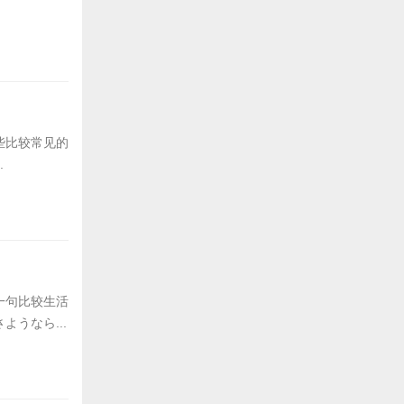
些比较常见的
.
一句比较生活
うなら...