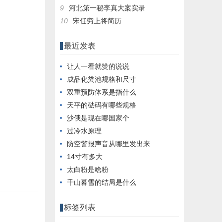
9
河北第一秘李真大案实录
10
宋任穷上将简历
最近发表
让人一看就赞的说说
成品化粪池规格和尺寸
双重预防体系是指什么
天平的砝码有哪些规格
沙俄是现在哪国家个
过冷水原理
防空警报声音从哪里发出来
14寸有多大
太白粉是啥粉
千山暮雪的结局是什么
标签列表