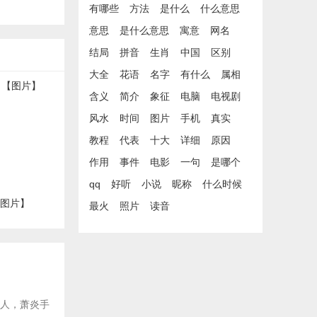
有哪些
方法
是什么
什么意思
意思
是什么意思
寓意
网名
结局
拼音
生肖
中国
区别
大全
花语
名字
有什么
属相
含义
简介
象征
电脑
电视剧
风水
时间
图片
手机
真实
教程
代表
十大
详细
原因
作用
事件
电影
一句
是哪个
qq
好听
小说
昵称
什么时候
【图片】
最火
照片
读音
后人，萧炎手