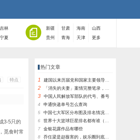
吉林
新疆
甘肃
海南
山西
宁夏
贵州
青海
天津
更多
热门文章
鹊
特点
1
建国以来历届党和国家主要领导人全名单
2
「消失的夫妻」案情完整笔录，凶手灭绝人性！|杀人狂魔004
3
中国人民解放军部队的代号、番号
4
申通快递单号怎么查询
5
中国七大军区分布图及排名情况详细解读！
6
世界十大篮球巨星排名都有谁（篮球排行榜前十名）
3-5只的
7
金银花露作品有哪些
，觅食时常
8
乔任梁是赵薇害的，娱乐圈到底有多乱，昔日往事一件一件都被扒出，你是怎么