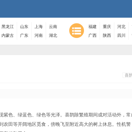
黑龙江
山东
上海
云南
福建
重庆
河北
内蒙古
广东
河南
湖北
广西
陕西
四川
喜
现紫色、绿蓝色、绿色等光泽。喜鹊除繁殖期间成对活动外，常成
到农田等开阔地区觅食，傍晚飞至附近高大的树上休息。性机警