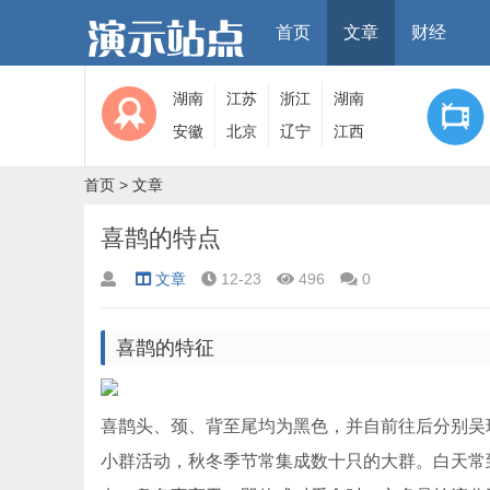
首页
文章
财经
湖南
江苏
浙江
湖南
安徽
北京
辽宁
江西
首页
>
文章
喜鹊的特点
文章
12-23
496
0
喜鹊的特征
喜鹊头、颈、背至尾均为黑色，并自前往后分别吴
小群活动，秋冬季节常集成数十只的大群。白天常