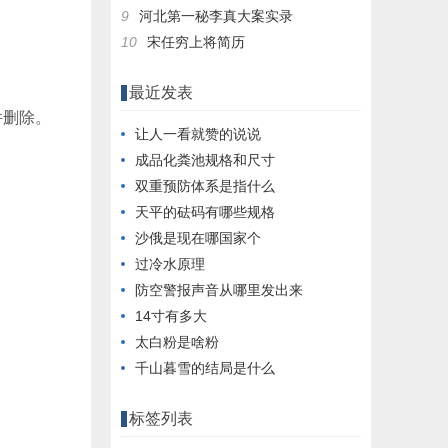
9
河北第一秘李真大案实录
10
宋任穷上将简历
最近发表
件删除。
让人一看就赞的说说
成品化粪池规格和尺寸
双重预防体系是指什么
天平的砝码有哪些规格
沙俄是现在哪国家个
过冷水原理
防空警报声音从哪里发出来
14寸有多大
太白粉是啥粉
千山暮雪的结局是什么
标签列表