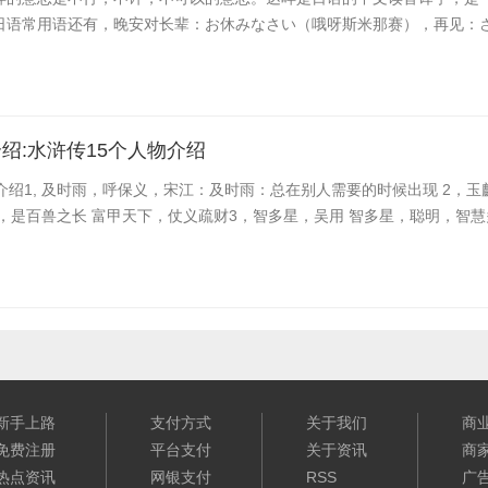
日语常用语还有，晚安对长辈：お休みなさい（哦呀斯米那赛），再见：さよ
绍:水浒传15个人物介绍
介绍1, 及时雨，呼保义，宋江：及时雨：总在别人需要的时候出现 2，玉
，是百兽之长 富甲天下，仗义疏财3，智多星，吴用 智多星，聪明，智
新手上路
支付方式
关于我们
商
免费注册
平台支付
关于资讯
商
热点资讯
网银支付
RSS
广