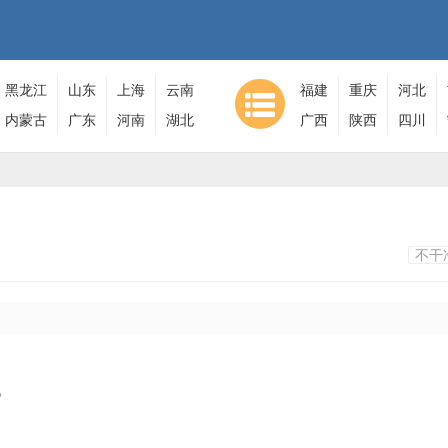
黑龙江
山东
上海
云南
福建
重庆
河北
内蒙古
广东
河南
湖北
广西
陕西
四川
不干
。