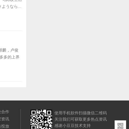
うなら...
麒麟，卢俊
慧多多的上界
业合作
使用手机软件扫描微信二维码
家资讯
关注我们可获取更多热点资讯
感谢小豆豆技术支持
告投放