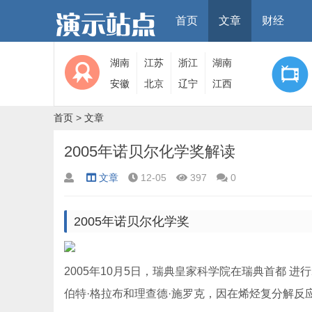
首页
文章
财经
湖南
江苏
浙江
湖南
安徽
北京
辽宁
江西
首页
>
文章
2005年诺贝尔化学奖解读
文章
12-05
397
0
2005年诺贝尔化学奖
2005年10月5日，瑞典皇家科学院在瑞典首都 进
伯特·格拉布和理查德·施罗克，因在烯烃复分解反