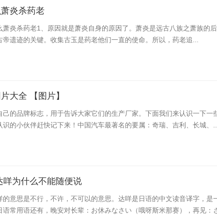
么萧炎杀药老
么萧炎杀药老​1、原因就是萧炎自身的原因了。萧炎是远古八族之萧族的
帝遗迹的关键。收集古玉是药老他们一直的使命。所以，药老追...
片大全 【图片】
自己的品牌标志，用于告诉大家它们的生产厂家。下面我们来认识一下一
认识的小伙伴赶快记下来！中国汽车最著名的要属：奇瑞、吉利、长城、..
达咩为什么不能随便说
咩的意思是不行，不许，不可以的意思。达咩是日语的中文读音译字，是
日语常用语还有，晚安对长辈：お休みなさい（哦呀斯米那赛），再见：さよ