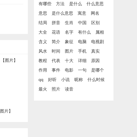
有哪些
方法
是什么
什么意思
意思
是什么意思
寓意
网名
结局
拼音
生肖
中国
区别
大全
花语
名字
有什么
属相
含义
简介
象征
电脑
电视剧
风水
时间
图片
手机
真实
教程
代表
十大
详细
原因
作用
事件
电影
一句
是哪个
qq
好听
小说
昵称
什么时候
最火
照片
读音
【图片】