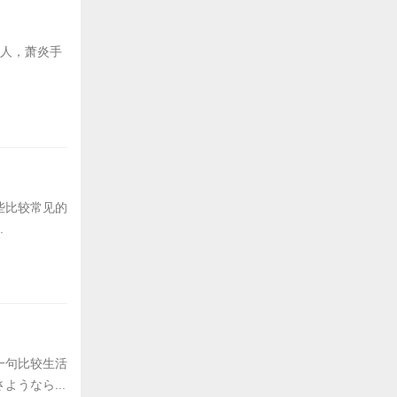
后人，萧炎手
些比较常见的
.
一句比较生活
うなら...