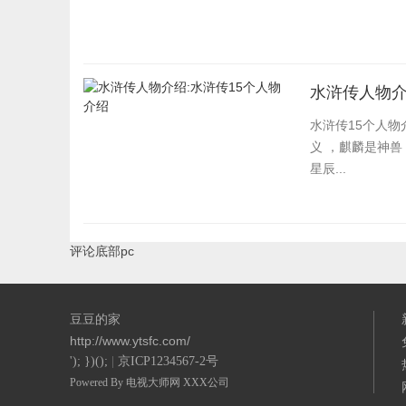
水浒传人物介
水浒传15个人物
义 ，麒麟是神兽
星辰...
评论底部pc
豆豆的家
http://www.ytsfc.com/
'); })();
|
京ICP1234567-2号
Powered By
电视大师网
XXX公司