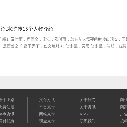
绍:水浒传15个人物介绍
介绍1, 及时雨，呼保义，宋江：及时雨：总在别人需要的时候出现 2，玉
，是百兽之长 富甲天下，仗义疏财3，智多星，吴用 智多星，聪明，智
新手上路
支付方式
关于我们
商
免费注册
平台支付
关于资讯
商
热点资讯
网银支付
RSS
广
网付优惠
现金支付
联系我们
投