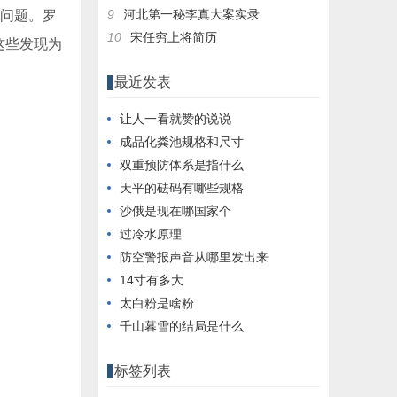
9
河北第一秘李真大案实录
种问题。罗
10
宋任穷上将简历
这些发现为
最近发表
让人一看就赞的说说
成品化粪池规格和尺寸
双重预防体系是指什么
天平的砝码有哪些规格
沙俄是现在哪国家个
过冷水原理
防空警报声音从哪里发出来
14寸有多大
太白粉是啥粉
千山暮雪的结局是什么
标签列表