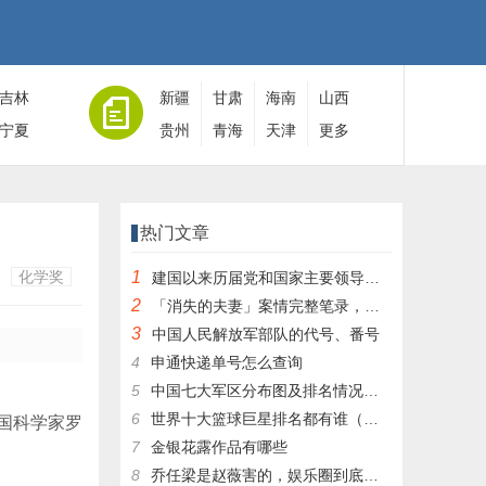
吉林
新疆
甘肃
海南
山西
宁夏
贵州
青海
天津
更多
热门文章
化学奖
1
建国以来历届党和国家主要领导人全名单
2
「消失的夫妻」案情完整笔录，凶手灭绝人性！|杀人狂魔004
3
中国人民解放军部队的代号、番号
4
申通快递单号怎么查询
5
中国七大军区分布图及排名情况详细解读！
6
世界十大篮球巨星排名都有谁（篮球排行榜前十名）
美国科学家罗
7
金银花露作品有哪些
8
乔任梁是赵薇害的，娱乐圈到底有多乱，昔日往事一件一件都被扒出，你是怎么