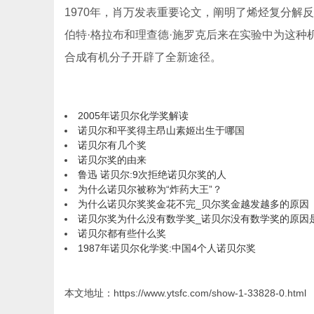
1970年，肖万发表重要论文，阐明了烯烃复分
伯特·格拉布和理查德·施罗克后来在实验中为这
合成有机分子开辟了全新途径。
2005年诺贝尔化学奖解读
诺贝尔和平奖得主昂山素姬出生于哪国
诺贝尔有几个奖
诺贝尔奖的由来
鲁迅 诺贝尔:9次拒绝诺贝尔奖的人
为什么诺贝尔被称为“炸药大王”？
为什么诺贝尔奖奖金花不完_贝尔奖金越发越多的原因
诺贝尔奖为什么没有数学奖_诺贝尔没有数学奖的原因
诺贝尔都有些什么奖
1987年诺贝尔化学奖:中国4个人诺贝尔奖
本文地址：https://www.ytsfc.com/show-1-33828-0.html