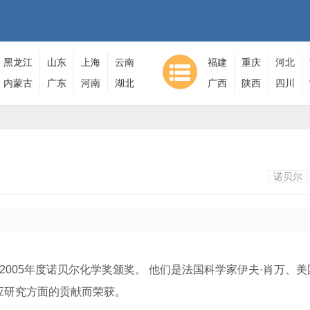
黑龙江
山东
上海
云南
福建
重庆
河北
内蒙古
广东
河南
湖北
广西
陕西
四川
诺贝尔
行2005年度诺贝尔化学奖颁奖。 他们是法国科学家伊夫·肖万、
应研究方面的贡献而荣获。