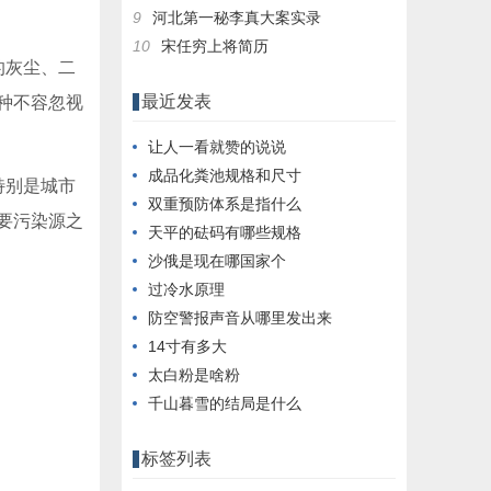
9
河北第一秘李真大案实录
10
宋任穷上将简历
的灰尘、二
最近发表
种不容忽视
让人一看就赞的说说
成品化粪池规格和尺寸
特别是城市
双重预防体系是指什么
要污染源之
天平的砝码有哪些规格
沙俄是现在哪国家个
过冷水原理
防空警报声音从哪里发出来
14寸有多大
太白粉是啥粉
千山暮雪的结局是什么
标签列表