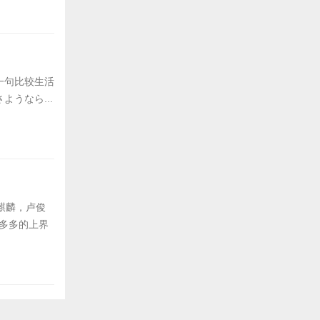
一句比较生活
うなら...
麒麟，卢俊
慧多多的上界