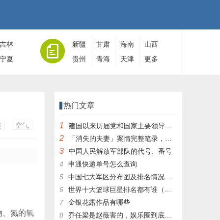
吉林
新疆
甘肃
海南
山西
宁夏
贵州
青海
天津
更多
热门文章
类
空气
1
建国以来历届党和国家主要领导人全名单
2
「消失的夫妻」案情完整笔录，凶手灭绝人性！|杀人狂魔004
3
中国人民解放军部队的代号、番号
4
申通快递单号怎么查询
5
中国七大军区分布图及排名情况详细解读！
6
世界十大篮球巨星排名都有谁（篮球排行榜前十名）
7
金银花露作品有哪些
物、氮的氧
8
乔任梁是赵薇害的，娱乐圈到底有多乱，昔日往事一件一件都被扒出，你是怎么