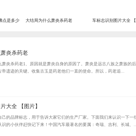
沸点是多少
大结局为什么萧炎杀药老
车标志识别图片大全 
么萧炎杀药老
么萧炎杀药老​1、原因就是萧炎自身的原因了。萧炎是远古八族之萧族的
帝遗迹的关键。收集古玉是药老他们一直的使命。所以，药老追...
片大全 【图片】
自己的品牌标志，用于告诉大家它们的生产厂家。下面我们来认识一下一
认识的小伙伴赶快记下来！中国汽车最著名的要属：奇瑞、吉利、长城、..