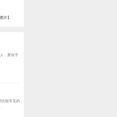
【图片】
后人，萧炎手
些比较常见的
.