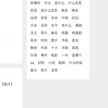
有哪些
方法
是什么
什么意思
意思
是什么意思
寓意
网名
结局
拼音
生肖
中国
区别
大全
花语
名字
有什么
属相
含义
简介
象征
电脑
电视剧
风水
时间
图片
手机
真实
教程
代表
十大
详细
原因
作用
事件
电影
一句
是哪个
qq
好听
小说
昵称
什么时候
最火
照片
读音