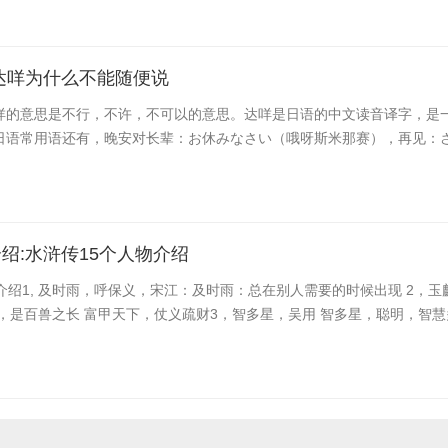
达咩为什么不能随便说
咩的意思是不行，不许，不可以的意思。达咩是日语的中文读音译字，是
日语常用语还有，晚安对长辈：お休みなさい（哦呀斯米那赛），再见：さよ
绍:水浒传15个人物介绍
介绍1, 及时雨，呼保义，宋江：及时雨：总在别人需要的时候出现 2，玉
，是百兽之长 富甲天下，仗义疏财3，智多星，吴用 智多星，聪明，智