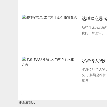
达咩啥意思:
哒咩什么意思达
化的日常用语。
水浒传人物介
水浒传15个人物
义 ，麒麟是神兽
星辰...
评论底部pc