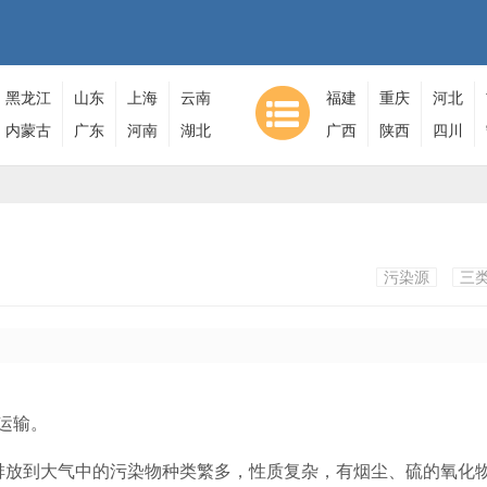
黑龙江
山东
上海
云南
福建
重庆
河北
内蒙古
广东
河南
湖北
广西
陕西
四川
污染源
三
运输。
排放到大气中的污染物种类繁多，性质复杂，有烟尘、硫的氧化