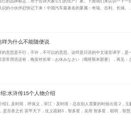
自己的品牌标志，用于告诉大家它们的生产厂家。下面我们来认识一下一
认识的小伙伴赶快记下来！中国汽车最著名的要属：奇瑞、吉利、长城、..
达咩为什么不能随便说
咩的意思是不行，不许，不可以的意思。达咩是日语的中文读音译字，是
日语常用语还有，晚安对长辈：お休みなさい（哦呀斯米那赛），再见：さよ
绍:水浒传15个人物介绍
介绍1, 及时雨，呼保义，宋江：及时雨：总在别人需要的时候出现 2，玉
，是百兽之长 富甲天下，仗义疏财3，智多星，吴用 智多星，聪明，智