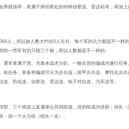
如养殖场等，隶属于师侦察处的特种侦察连、雷达站等，再加上
00人，所以旅人数大约在0人左右。每个军的兵力都是不一样
部的一些军有的只辖三个旅，所以人数都是不一样的。
通常隶属于营。为基本战术分队。一般在营的编成内遂行任务
。依任务、装备和编成可分为步兵连（装甲步兵连、摩托化步兵
信连、防化连、侦察连、雷达连、电子对抗连、汽车连等。
部、三个班加上直属单位共同组成，排的组成为排部：排长（
班，加一个火力组（组长一名）。