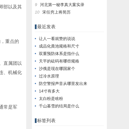
9
河北第一秘李真大案实录
师部以及其
10
宋任穷上将简历
最近发表
让人一看就赞的说说
的，重点的
成品化粪池规格和尺寸
双重预防体系是指什么
天平的砝码有哪些规格
。直属团以
沙俄是现在哪国家个
连、机械化
过冷水原理
防空警报声音从哪里发出来
14寸有多大
太白粉是啥粉
千山暮雪的结局是什么
通常是军
标签列表