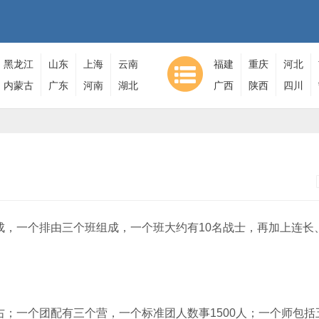
黑龙江
山东
上海
云南
福建
重庆
河北
内蒙古
广东
河南
湖北
广西
陕西
四川
，一个排由三个班组成，一个班大约有10名战士，再加上连长
；一个团配有三个营，一个标准团人数事1500人；一个师包括