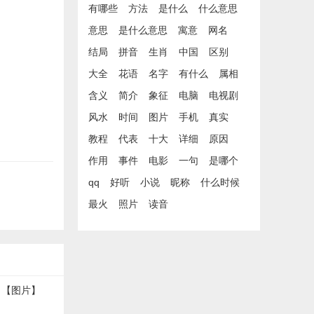
有哪些
方法
是什么
什么意思
意思
是什么意思
寓意
网名
结局
拼音
生肖
中国
区别
大全
花语
名字
有什么
属相
含义
简介
象征
电脑
电视剧
风水
时间
图片
手机
真实
教程
代表
十大
详细
原因
作用
事件
电影
一句
是哪个
qq
好听
小说
昵称
什么时候
最火
照片
读音