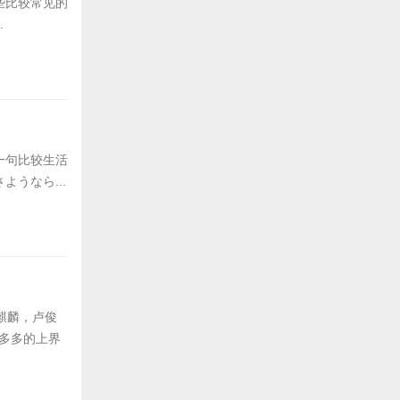
些比较常见的
.
一句比较生活
うなら...
麒麟，卢俊
慧多多的上界