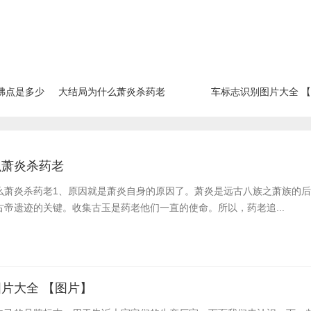
沸点是多少
大结局为什么萧炎杀药老
车标志识别图片大全 
么萧炎杀药老
么萧炎杀药老​1、原因就是萧炎自身的原因了。萧炎是远古八族之萧族的
帝遗迹的关键。收集古玉是药老他们一直的使命。所以，药老追...
片大全 【图片】