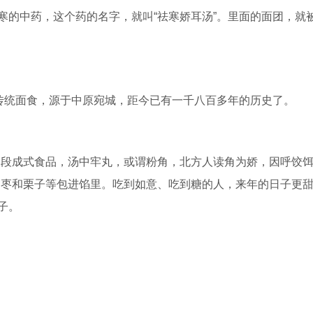
的中药，这个药的名字，就叫“祛寒娇耳汤”。里面的面团，就被
。
传统面食，源于中原宛城，距今已有一千八百多年的历史了。
段成式食品，汤中牢丸，或谓粉角，北方人读角为娇，因呼饺饵
、枣和栗子等包进馅里。吃到如意、吃到糖的人，来年的日子更
子。