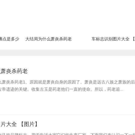
沸点是多少
大结局为什么萧炎杀药老
车标志识别图片大全 
么萧炎杀药老
么萧炎杀药老​1、原因就是萧炎自身的原因了。萧炎是远古八族之萧族的
帝遗迹的关键。收集古玉是药老他们一直的使命。所以，药老追...
片大全 【图片】