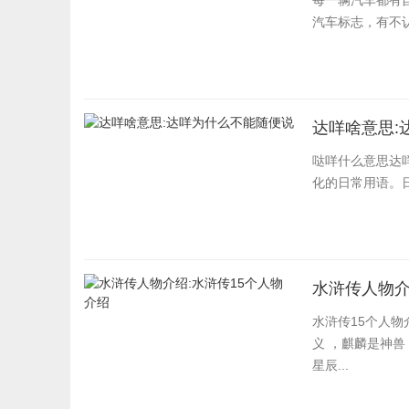
每一辆汽车都有
汽车标志，有不
达咩啥意思:
哒咩什么意思达
化的日常用语。
水浒传人物介
水浒传15个人物
义 ，麒麟是神兽
星辰...