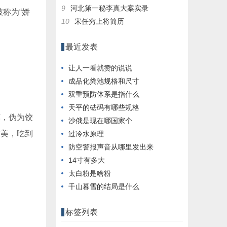
9
河北第一秘李真大案实录
称为“娇
10
宋任穷上将简历
最近发表
让人一看就赞的说说
成品化粪池规格和尺寸
双重预防体系是指什么
天平的砝码有哪些规格
，伪为饺
沙俄是现在哪国家个
甜美，吃到
过冷水原理
防空警报声音从哪里发出来
14寸有多大
太白粉是啥粉
千山暮雪的结局是什么
标签列表