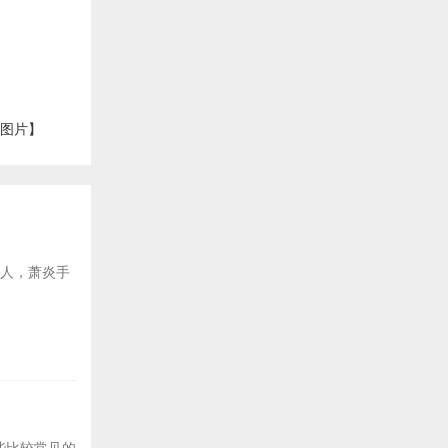
【图片】
后人，萧炎手