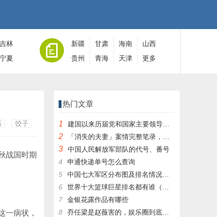
吉林
新疆
甘肃
海南
山西
宁夏
贵州
青海
天津
更多
热门文章
历
饺子
1
建国以来历届党和国家主要领导人全名单
2
「消失的夫妻」案情完整笔录，凶手灭绝人性！|杀人狂魔004
3
中国人民解放军部队的代号、番号
秋战国时期
4
申通快递单号怎么查询
5
中国七大军区分布图及排名情况详细解读！
6
世界十大篮球巨星排名都有谁（篮球排行榜前十名）
7
金银花露作品有哪些
8
乔任梁是赵薇害的，娱乐圈到底有多乱，昔日往事一件一件都被扒出，你是怎么
这一病状，