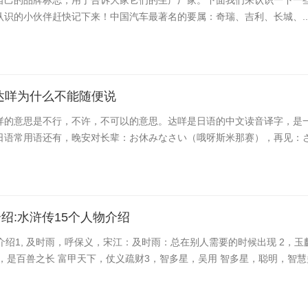
自己的品牌标志，用于告诉大家它们的生产厂家。下面我们来认识一下一
认识的小伙伴赶快记下来！中国汽车最著名的要属：奇瑞、吉利、长城、..
达咩为什么不能随便说
咩的意思是不行，不许，不可以的意思。达咩是日语的中文读音译字，是
日语常用语还有，晚安对长辈：お休みなさい（哦呀斯米那赛），再见：さよ
绍:水浒传15个人物介绍
介绍1, 及时雨，呼保义，宋江：及时雨：总在别人需要的时候出现 2，玉
，是百兽之长 富甲天下，仗义疏财3，智多星，吴用 智多星，聪明，智