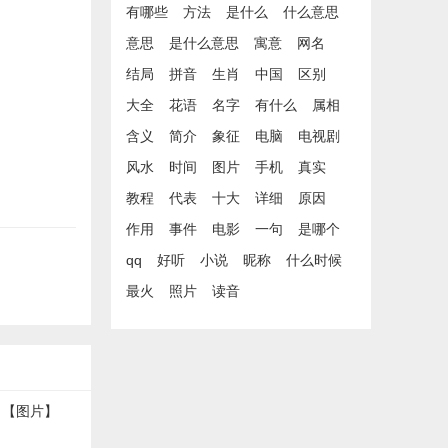
有哪些
方法
是什么
什么意思
意思
是什么意思
寓意
网名
结局
拼音
生肖
中国
区别
大全
花语
名字
有什么
属相
含义
简介
象征
电脑
电视剧
风水
时间
图片
手机
真实
教程
代表
十大
详细
原因
作用
事件
电影
一句
是哪个
qq
好听
小说
昵称
什么时候
最火
照片
读音