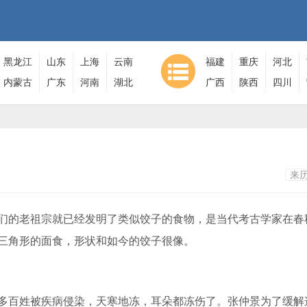
黑龙江
山东
上海
云南
福建
重庆
河北
内蒙古
广东
河南
湖北
广西
陕西
四川
来
的老祖宗就已经发明了类似饺子的食物，是当代考古学家在春
三角形的面食，形状和如今的饺子很像。
百姓被疾病侵染，天寒地冻，耳朵都冻伤了。张仲景为了缓解