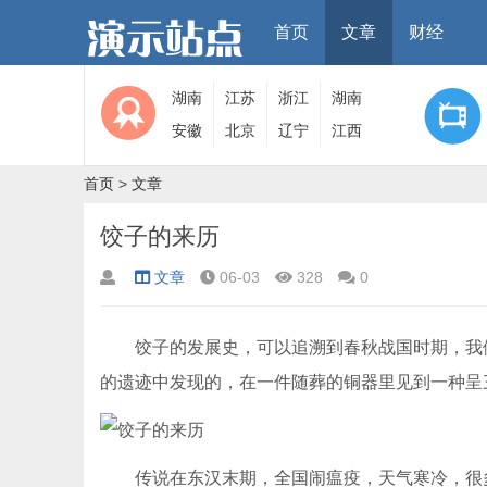
首页
文章
财经
湖南
江苏
浙江
湖南
安徽
北京
辽宁
江西
首页
>
文章
饺子的来历
文章
06-03
328
0
饺子的发展史，可以追溯到春秋战国时期，我们
的遗迹中发现的，在一件随葬的铜器里见到一种呈
传说在东汉末期，全国闹瘟疫，天气寒冷，很多