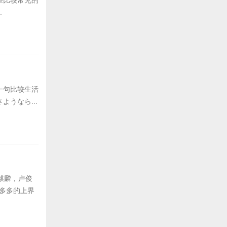
些比较常见的
.
一句比较生活
うなら...
麒麟，卢俊
慧多多的上界