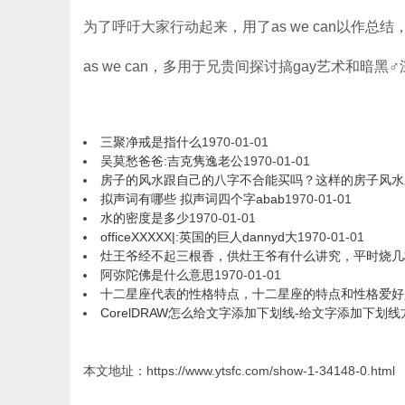
为了呼吁大家行动起来，用了as we can以作总结
as we can，多用于兄贵间探讨搞gay艺术和暗黑
三聚净戒是指什么
1970-01-01
吴莫愁爸爸:吉克隽逸老公
1970-01-01
房子的风水跟自己的八字不合能买吗？这样的房子风水
拟声词有哪些 拟声词四个字abab
1970-01-01
水的密度是多少
1970-01-01
officeXXXXX|:英国的巨人dannyd大
1970-01-01
灶王爷经不起三根香，供灶王爷有什么讲究，平时烧几
阿弥陀佛是什么意思
1970-01-01
十二星座代表的性格特点，十二星座的特点和性格爱好
CorelDRAW怎么给文字添加下划线-给文字添加下划线
本文地址：https://www.ytsfc.com/show-1-34148-0.html