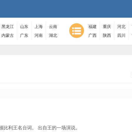
黑龙江
山东
上海
云南
福建
重庆
河北
内蒙古
广东
河南
湖北
广西
陕西
四川
海灵顿比利王名台词。 出自王的一场演说。