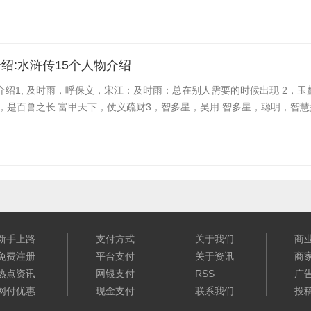
绍:水浒传15个人物介绍
介绍1, 及时雨，呼保义，宋江：及时雨：总在别人需要的时候出现 2，玉
，是百兽之长 富甲天下，仗义疏财3，智多星，吴用 智多星，聪明，智
新手上路
支付方式
关于我们
商
免费注册
平台支付
关于资讯
商
热点资讯
网银支付
RSS
广
网付优惠
现金支付
联系我们
投