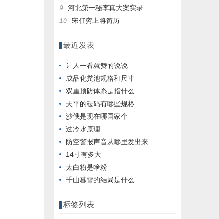
9
河北第一秘李真大案实录
10
宋任穷上将简历
最近发表
让人一看就赞的说说
成品化粪池规格和尺寸
双重预防体系是指什么
天平的砝码有哪些规格
沙俄是现在哪国家个
过冷水原理
防空警报声音从哪里发出来
14寸有多大
太白粉是啥粉
千山暮雪的结局是什么
标签列表