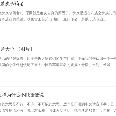
么萧炎杀药老
么萧炎杀药老​1、原因就是萧炎自身的原因了。萧炎是远古八族之萧族的
帝遗迹的关键。收集古玉是药老他们一直的使命。所以，药老追...
片大全 【图片】
自己的品牌标志，用于告诉大家它们的生产厂家。下面我们来认识一下一
认识的小伙伴赶快记下来！中国汽车最著名的要属：奇瑞、吉利、长城、..
达咩为什么不能随便说
咩的意思是不行，不许，不可以的意思。达咩是日语的中文读音译字，是
日语常用语还有，晚安对长辈：お休みなさい（哦呀斯米那赛），再见：さよ