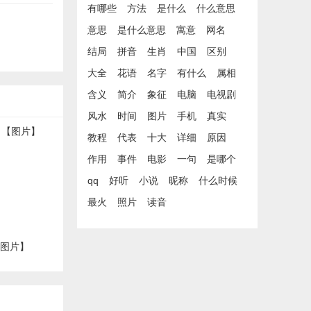
有哪些
方法
是什么
什么意思
意思
是什么意思
寓意
网名
结局
拼音
生肖
中国
区别
大全
花语
名字
有什么
属相
含义
简介
象征
电脑
电视剧
风水
时间
图片
手机
真实
教程
代表
十大
详细
原因
作用
事件
电影
一句
是哪个
qq
好听
小说
昵称
什么时候
最火
照片
读音
【图片】