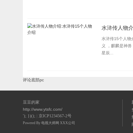
水浒传人物介
水浒传15个人物
义 ，麒麟是神兽
星辰...
评论底部pc
豆豆的家
http://www.ytsfc.com/
'); })();
|
京ICP1234567-2号
Powered By
电视大师网
XXX公司