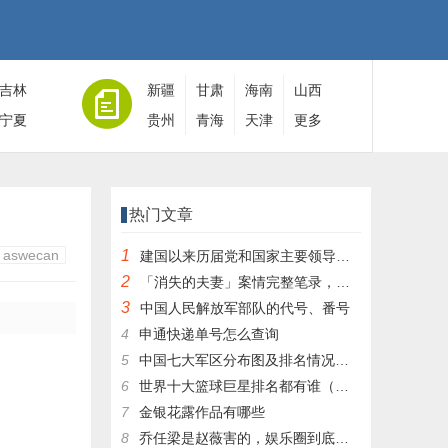
吉林
新疆
甘肃
海南
山西
宁夏
贵州
青海
天津
更多
热门文章
aswecan
1
建国以来历届党和国家主要领导人全名单
2
「消失的夫妻」案情完整笔录，凶手灭绝人性！|杀人狂魔004
3
中国人民解放军部队的代号、番号
4
申通快递单号怎么查询
5
中国七大军区分布图及排名情况详细解读！
6
世界十大篮球巨星排名都有谁（篮球排行榜前十名）
7
金银花露作品有哪些
8
乔任梁是赵薇害的，娱乐圈到底有多乱，昔日往事一件一件都被扒出，你是怎么