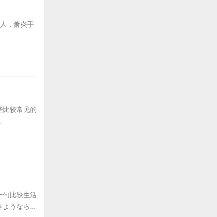
后人，萧炎手
些比较常见的
.
一句比较生活
うなら...