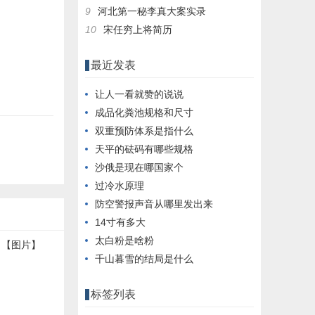
9
河北第一秘李真大案实录
10
宋任穷上将简历
最近发表
让人一看就赞的说说
成品化粪池规格和尺寸
双重预防体系是指什么
天平的砝码有哪些规格
沙俄是现在哪国家个
过冷水原理
防空警报声音从哪里发出来
14寸有多大
太白粉是啥粉
千山暮雪的结局是什么
标签列表