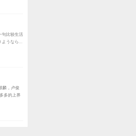
一句比较生活
うなら...
麒麟，卢俊
慧多多的上界