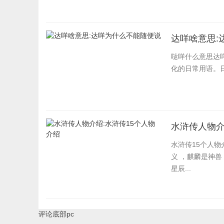
达咩啥意思:
哒咩什么意思达
化的日常用语。
水浒传人物介
水浒传15个人物
义 ，麒麟是神兽
星辰...
评论底部pc