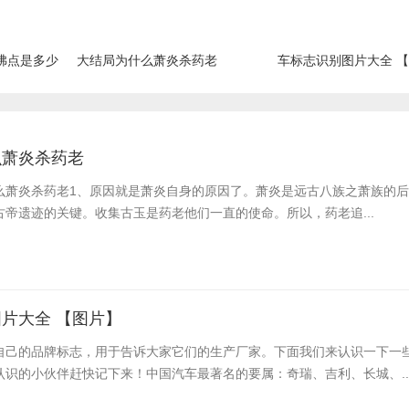
沸点是多少
大结局为什么萧炎杀药老
车标志识别图片大全 
么萧炎杀药老
么萧炎杀药老​1、原因就是萧炎自身的原因了。萧炎是远古八族之萧族的
帝遗迹的关键。收集古玉是药老他们一直的使命。所以，药老追...
片大全 【图片】
自己的品牌标志，用于告诉大家它们的生产厂家。下面我们来认识一下一
认识的小伙伴赶快记下来！中国汽车最著名的要属：奇瑞、吉利、长城、..