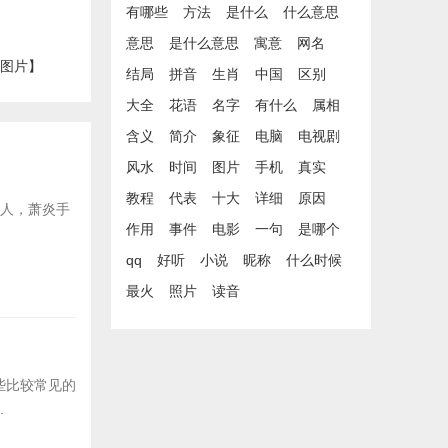
有哪些
方法
是什么
什么意思
意思
是什么意思
寓意
网名
【图片】
结局
拼音
生肖
中国
区别
大全
花语
名字
有什么
属相
含义
简介
象征
电脑
电视剧
风水
时间
图片
手机
真实
教程
代表
十大
详细
原因
后人，萧炎手
作用
事件
电影
一句
是哪个
qq
好听
小说
昵称
什么时候
最火
照片
读音
些比较常见的
.