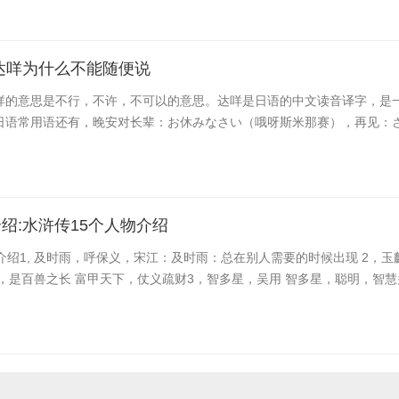
达咩为什么不能随便说
咩的意思是不行，不许，不可以的意思。达咩是日语的中文读音译字，是
日语常用语还有，晚安对长辈：お休みなさい（哦呀斯米那赛），再见：さよ
绍:水浒传15个人物介绍
介绍1, 及时雨，呼保义，宋江：及时雨：总在别人需要的时候出现 2，玉
，是百兽之长 富甲天下，仗义疏财3，智多星，吴用 智多星，聪明，智