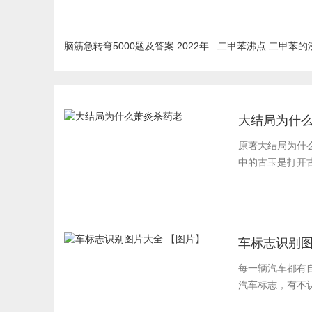
脑筋急转弯5000题及答案 2022年
二甲苯沸点 二甲苯的
最新汇总
大结局为什
原著大结局为什
中的古玉是打开古
车标志识别图
每一辆汽车都有
汽车标志，有不