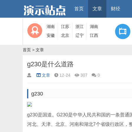
首页
文章
财经
湖南
江苏
浙江
湖南
安徽
北京
辽宁
江西
首页
>
文章
g230是什么道路
文章
12-24
307
0
g230
g230是国道。G230是中华人民共和国的一条
河北、天津、北京、河南和湖北7个省级行政区，