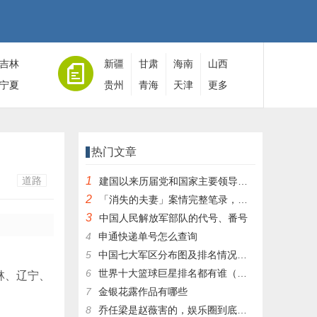
吉林
新疆
甘肃
海南
山西
宁夏
贵州
青海
天津
更多
热门文章
道路
1
建国以来历届党和国家主要领导人全名单
2
「消失的夫妻」案情完整笔录，凶手灭绝人性！|杀人狂魔004
3
中国人民解放军部队的代号、番号
4
申通快递单号怎么查询
5
中国七大军区分布图及排名情况详细解读！
6
世界十大篮球巨星排名都有谁（篮球排行榜前十名）
林、辽宁、
7
金银花露作品有哪些
8
乔任梁是赵薇害的，娱乐圈到底有多乱，昔日往事一件一件都被扒出，你是怎么