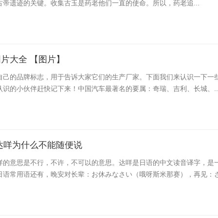
帝遗迹的关键。收集古玉是药老他们一直的使命。所以，药老追...
片大全 【图片】
自己的品牌标志，用于告诉大家它们的生产厂家。下面我们来认识一下一
认识的小伙伴赶快记下来！中国汽车最著名的要属：奇瑞、吉利、长城、..
达咩为什么不能随便说
咩的意思是不行，不许，不可以的意思。达咩是日语的中文读音译字，是
日语常用语还有，晚安对长辈：お休みなさい（哦呀斯米那赛），再见：さよ