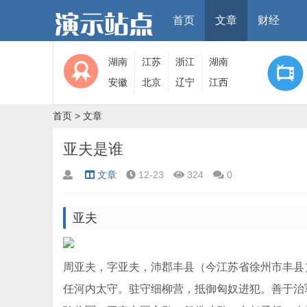
首页
文章
财经
湖南
江苏
浙江
湖南
安徽
北京
辽宁
江西
首页
>
文章
亚夫是谁
文章
12-23
324
0
亚夫
周亚夫，字亚夫，沛郡丰县（今江苏省徐州市丰县
任河内太守。驻守细柳营，抵御匈奴进犯。善于治