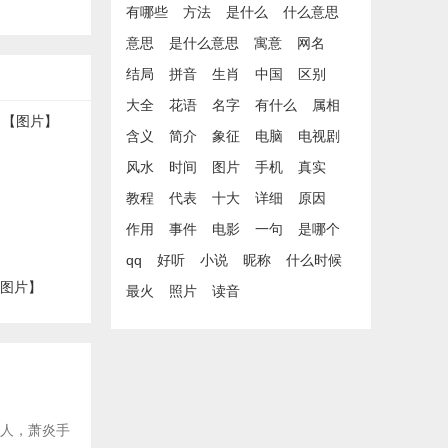
有哪些
方法
是什么
什么意思
意思
是什么意思
寓意
网名
结局
拼音
生肖
中国
区别
大全
花语
名字
有什么
属相
含义
简介
象征
电脑
电视剧
风水
时间
图片
手机
真实
教程
代表
十大
详细
原因
作用
事件
电影
一句
是哪个
qq
好听
小说
昵称
什么时候
【图片】
最火
照片
读音
后人，萧炎手