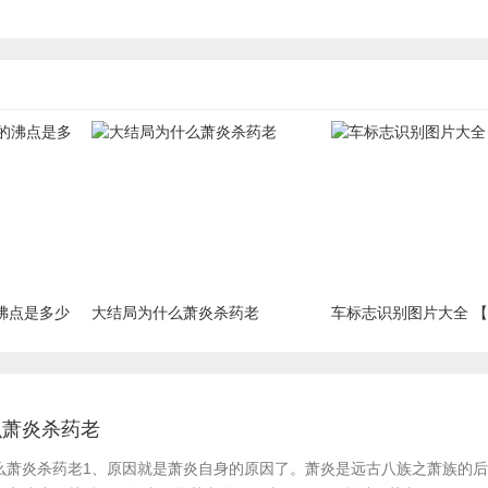
沸点是多少
大结局为什么萧炎杀药老
车标志识别图片大全 
么萧炎杀药老
么萧炎杀药老​1、原因就是萧炎自身的原因了。萧炎是远古八族之萧族的