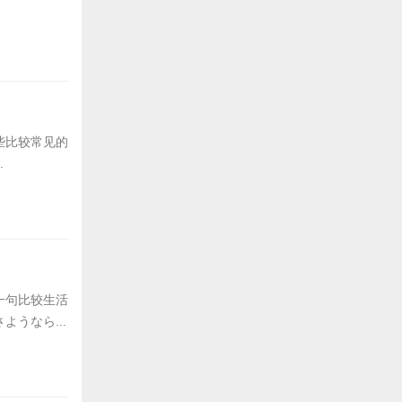
些比较常见的
.
一句比较生活
うなら...