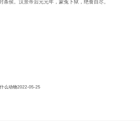
封条侯。汉景帝后元元年，蒙冤下狱，绝食自尽。
什么动物
2022-05-25