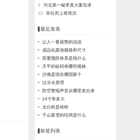
9
河北第一秘李真大案实录
10
宋任穷上将简历
最近发表
让人一看就赞的说说
成品化粪池规格和尺寸
双重预防体系是指什么
天平的砝码有哪些规格
沙俄是现在哪国家个
过冷水原理
防空警报声音从哪里发出来
14寸有多大
太白粉是啥粉
千山暮雪的结局是什么
标签列表