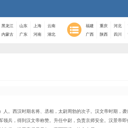
黑龙江
山东
上海
云南
福建
重庆
河北
内蒙古
广东
河南
湖北
广西
陕西
四川
）人。西汉时期名将、丞相，太尉周勃的次子。汉文帝时期，袭
军领兵，得到汉文帝称赞。升任中尉，负责京师安全。汉景帝即