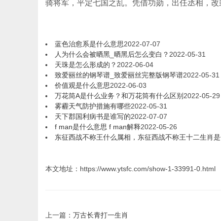
骑将军，平定七国之乱。凭借功勋，出任丞相，改
蓝色治愈系是什么意思
2022-07-07
人为什么会被晒黑_晒黑后怎么变白？
2022-05-31
天珠是怎么形成的？
2022-06-04
致爱丽丝的钢琴谱_致爱丽丝完整版钢琴谱
2022-05-31
价值观是什么意思
2022-06-03
万花筒A是什么业务？和万花筒有什么区别
2022-05-29
雾霾天气防护措施有哪些
2022-05-31
天下郡国利病书是谁写的
2022-07-07
f man是什么意思 f man解释
2022-05-26
东征西战不称王什么属相，东征西战不称王十二生肖是
本文地址：https://www.ytsfc.com/show-1-33991-0.html
上一篇：
万古长青打一生肖