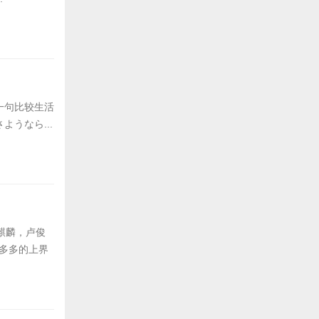
一句比较生活
うなら...
麒麟，卢俊
慧多多的上界