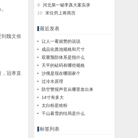
9
河北第一秘李真大案实录
杀。
10
宋任穷上将简历
最近发表
受到魏文侯
让人一看就赞的说说
成品化粪池规格和尺寸
双重预防体系是指什么
。
天平的砝码有哪些规格
遂，冠孝直
沙俄是现在哪国家个
过冷水原理
防空警报声音从哪里发出来
14寸有多大
太白粉是啥粉
千山暮雪的结局是什么
标签列表