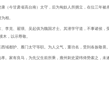
建康（今甘肃省高台南）太守，后为匈奴人所拥立，在位三年被
聘为相。
方、李克、翟璜、吴起俱为魏国才士。其潜学守道，不事诸侯，
横木，以示尊敬。
任西域都护、雁门太守等职。为人义气，重功名，受到各族敬畏
纯孝。家有良马，为先父生前所乘，雍州刺史梁纬倚势索之，未