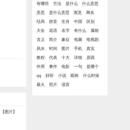
有哪些
方法
是什么
什么意思
意思
是什么意思
寓意
网名
结局
拼音
生肖
中国
区别
大全
花语
名字
有什么
属相
含义
简介
象征
电脑
电视剧
风水
时间
图片
手机
真实
教程
代表
十大
详细
原因
作用
事件
电影
一句
是哪个
qq
好听
小说
昵称
什么时候
最火
照片
读音