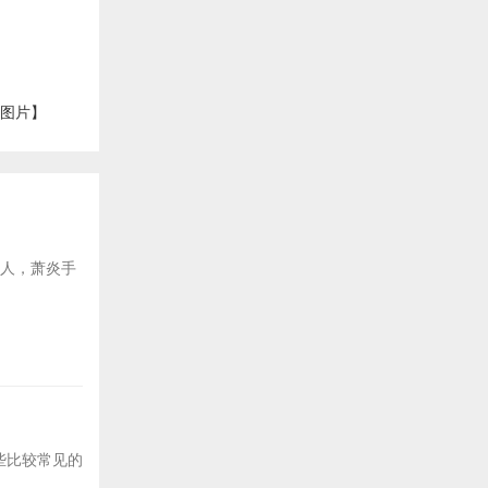
【图片】
后人，萧炎手
些比较常见的
.