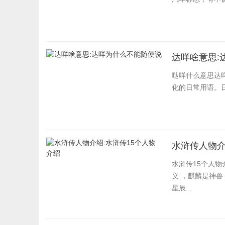
达咩啥意思:
哒咩什么意思达
化的日常用语。
水浒传人物介
水浒传15个人物
义 ，麒麟是神兽
星辰...