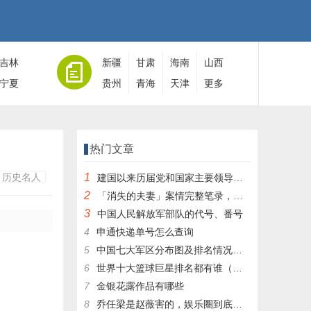
吉林
新疆
甘肃
海南
山西
宁夏
贵州
青海
天津
更多
热门文章
历史名人
1
建国以来历届党和国家主要领导人全名单
2
「消失的夫妻」案情完整笔录，凶手灭绝人性！|杀人狂魔004
3
中国人民解放军部队的代号、番号
4
申通快递单号怎么查询
5
中国七大军区分布图及排名情况详细解读！
6
世界十大篮球巨星排名都有谁（篮球排行榜前十名）
7
金银花露作品有哪些
8
乔任梁是赵薇害的，娱乐圈到底有多乱，昔日往事一件一件都被扒出，你是怎么