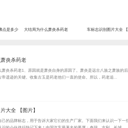
沸点是多少
大结局为什么萧炎杀药老
车标志识别图片大全 
么萧炎杀药老
么萧炎杀药老​1、原因就是萧炎自身的原因了。萧炎是远古八族之萧族的
帝遗迹的关键。收集古玉是药老他们一直的使命。所以，药老追...
片大全 【图片】
自己的品牌标志，用于告诉大家它们的生产厂家。下面我们来认识一下一
认识的小伙伴赶快记下来！中国汽车最著名的要属：奇瑞、吉利、长城、..