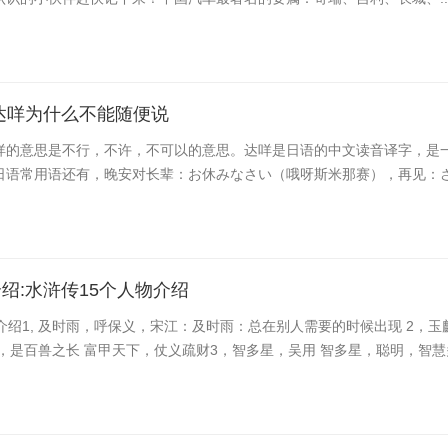
达咩为什么不能随便说
咩的意思是不行，不许，不可以的意思。达咩是日语的中文读音译字，是
日语常用语还有，晚安对长辈：お休みなさい（哦呀斯米那赛），再见：さよ
绍:水浒传15个人物介绍
介绍1, 及时雨，呼保义，宋江：及时雨：总在别人需要的时候出现 2，玉
，是百兽之长 富甲天下，仗义疏财3，智多星，吴用 智多星，聪明，智