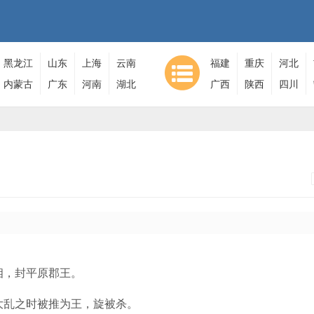
黑龙江
山东
上海
云南
福建
重庆
河北
内蒙古
广东
河南
湖北
广西
陕西
四川
相，封平原郡王。
大乱之时被推为王，旋被杀。