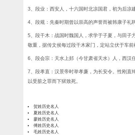
3、段业：西安人，十六国时北凉国君，初为后凉
4、段规：先秦时期曾以崇高的声誉而被韩康子礼
5、段干木：战国时魏国人，求学于子夏，与田子
敬重，据传文侯每过段干木家门，定站立伏于车前
6、段会宗：天水上邽（今甘肃省天水）人，西汉
7、段孝直：汉景帝时举孝廉，为长安令。性刚直
以受脏之罪而下狱致死。
贺姓历史名人
夏姓历史名人
廖姓历史名人
傅姓历史名人
毛姓历史名人