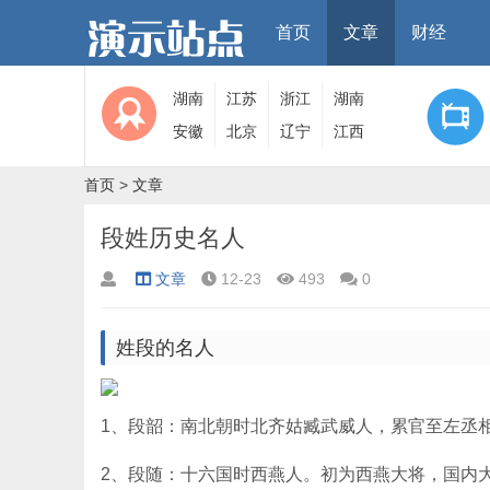
首页
文章
财经
湖南
江苏
浙江
湖南
安徽
北京
辽宁
江西
首页
>
文章
段姓历史名人
文章
12-23
493
0
姓段的名人
1、段韶：南北朝时北齐姑臧武威人，累官至左丞
2、段随：十六国时西燕人。初为西燕大将，国内