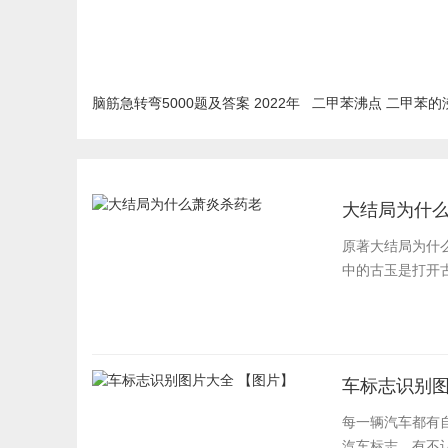
脑筋急转弯5000题及答案 2022年
二甲苯沸点 二甲苯的
最新汇总
大结局为什
原著大结局为什
中的古玉是打开古
车标志识别图
每一辆汽车都有
汽车标志，有不