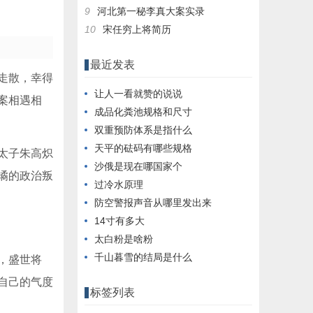
9
河北第一秘李真大案实录
10
宋任穷上将简历
最近发表
走散，幸得
让人一看就赞的说说
案相遇相
成品化粪池规格和尺寸
双重预防体系是指什么
天平的砝码有哪些规格
太子朱高炽
沙俄是现在哪国家个
谲的政治叛
过冷水原理
防空警报声音从哪里发出来
14寸有多大
太白粉是啥粉
千山暮雪的结局是什么
，盛世将
自己的气度
标签列表