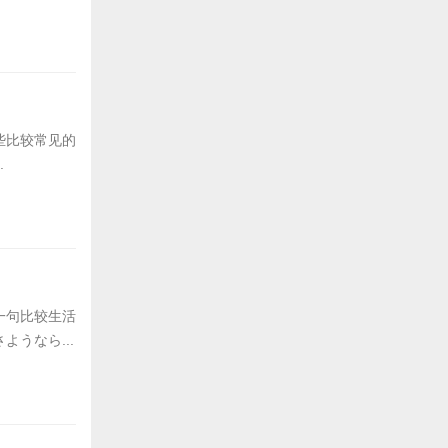
些比较常见的
.
一句比较生活
うなら...