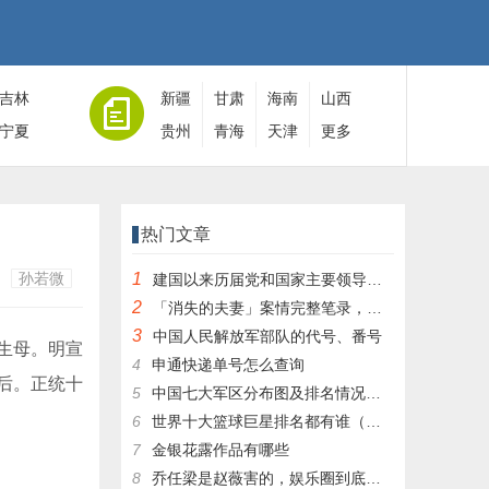
吉林
新疆
甘肃
海南
山西
宁夏
贵州
青海
天津
更多
热门文章
孙若微
1
建国以来历届党和国家主要领导人全名单
2
「消失的夫妻」案情完整笔录，凶手灭绝人性！|杀人狂魔004
3
中国人民解放军部队的代号、番号
生母。明宣
4
申通快递单号怎么查询
后。正统十
5
中国七大军区分布图及排名情况详细解读！
6
世界十大篮球巨星排名都有谁（篮球排行榜前十名）
7
金银花露作品有哪些
8
乔任梁是赵薇害的，娱乐圈到底有多乱，昔日往事一件一件都被扒出，你是怎么