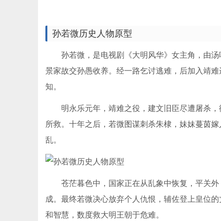
孙若微历史人物原型
孙若微，是电视剧《大明风华》女主角，由汤唯
景家故交孙愚收养。经一路乞讨逃难，后加入靖难
知。
明永乐元年，靖难之役，建文旧臣尽遭屠杀，御
所救。十年之后，若微图谋刺杀朱棣，妹妹蔓茵嫁
乱。
苍茫暮色中，国家正在从乱象中恢复，平关外，
成。最终若微决心放弃个人仇恨，辅佐登上皇位的
和智慧，数度救大明王朝于危难。