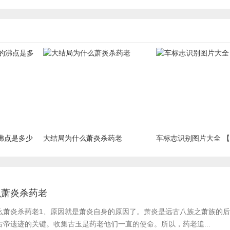
沸点是多少
大结局为什么萧炎杀药老
车标志识别图片大全 
么萧炎杀药老
么萧炎杀药老​1、原因就是萧炎自身的原因了。萧炎是远古八族之萧族的
帝遗迹的关键。收集古玉是药老他们一直的使命。所以，药老追...