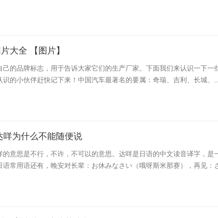
片大全 【图片】
自己的品牌标志，用于告诉大家它们的生产厂家。下面我们来认识一下一
认识的小伙伴赶快记下来！中国汽车最著名的要属：奇瑞、吉利、长城、..
达咩为什么不能随便说
咩的意思是不行，不许，不可以的意思。达咩是日语的中文读音译字，是
日语常用语还有，晚安对长辈：お休みなさい（哦呀斯米那赛），再见：さよ