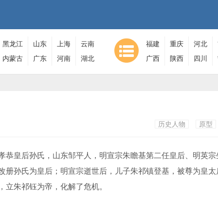
黑龙江
山东
上海
云南
福建
重庆
河北
内蒙古
广东
河南
湖北
广西
陕西
四川
历史人物
原型
恭皇后孙氏，山东邹平人，明宣宗朱瞻基第二任皇后、明英宗
改册孙氏为皇后；明宣宗逝世后，儿子朱祁镇登基，被尊为皇太
，立朱祁钰为帝，化解了危机。