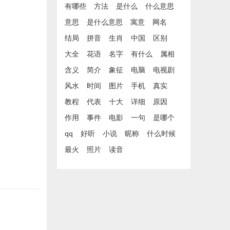
有哪些
方法
是什么
什么意思
意思
是什么意思
寓意
网名
结局
拼音
生肖
中国
区别
大全
花语
名字
有什么
属相
含义
简介
象征
电脑
电视剧
风水
时间
图片
手机
真实
教程
代表
十大
详细
原因
作用
事件
电影
一句
是哪个
qq
好听
小说
昵称
什么时候
最火
照片
读音