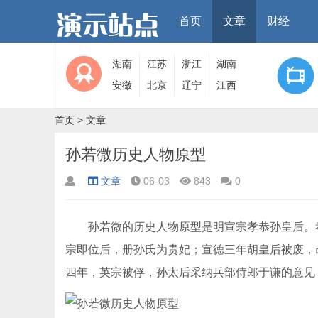
首页
文章
财经
湖南
江苏
浙江
湖南
安徽
北京
辽宁
江西
首页
>
文章
孙若微历史人物原型
文章
06-03
843
0
孙若微的历史人物原型是明宣宗孝恭孙皇后。孝
宗即位后，册孙氏为贵妃；宣德三年胡皇后被废，
四年，英宗被俘，孙太后采纳兵部侍郎于谦的意见