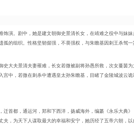
饰演。剧中，她是建文朝御史景清长女，在靖难之役中与妹妹
遗孤的组织。性格坚韧倔强，不畏强权，与朱瞻基因刺王杀驾一
史大夫景清夫妻罹难，长女若微被副将孙愚所救，次女蔓茵为
入宫中，若微在刺杀中遭遇皇太孙朱瞻基，目睹了金陵城波云诡
迁首都，通运河，郑和下西洋，扬威海外，编纂《永乐大典》
丈夫，为天下人谋取最大的幸福和安宁，她历经了五帝六朝，以