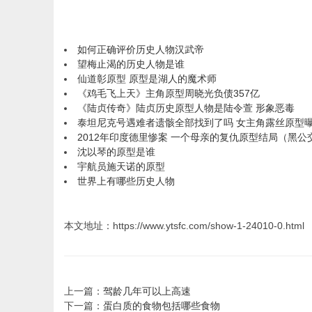
如何正确评价历史人物汉武帝
望梅止渴的历史人物是谁
仙道彰原型 原型是湖人的魔术师
《鸡毛飞上天》主角原型周晓光负债357亿
《陆贞传奇》陆贞历史原型人物是陆令萱 形象恶毒
泰坦尼克号遇难者遗骸全部找到了吗 女主角露丝原型
2012年印度德里惨案 一个母亲的复仇原型结局（黑公
沈以琴的原型是谁
宇航员施天诺的原型
世界上有哪些历史人物
本文地址：https://www.ytsfc.com/show-1-24010-0.html
上一篇：
驾龄几年可以上高速
下一篇：
蛋白质的食物包括哪些食物