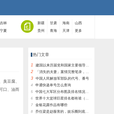
吉林
新疆
甘肃
海南
山西
宁夏
贵州
青海
天津
更多
热门文章
1
建国以来历届党和国家主要领导人全名单
2
「消失的夫妻」案情完整笔录，凶手灭绝人性！|杀人狂魔004
3
中国人民解放军部队的代号、番号
、臭豆腐、
4
申通快递单号怎么查询
可口、油而
5
中国七大军区分布图及排名情况详细解读！
6
世界十大篮球巨星排名都有谁（篮球排行榜前十名）
7
金银花露作品有哪些
8
乔任梁是赵薇害的，娱乐圈到底有多乱，昔日往事一件一件都被扒出，你是怎么