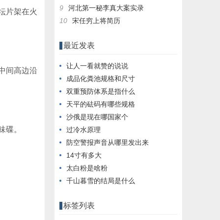
9
河北第一秘李真大案实录
坛片架在火
10
宋任穷上将简历
最近发表
让人一看就赞的说说
中间高边沿
成品化粪池规格和尺寸
双重预防体系是指什么
天平的砝码有哪些规格
沙俄是现在哪国家个
味碟。
过冷水原理
防空警报声音从哪里发出来
14寸有多大
太白粉是啥粉
千山暮雪的结局是什么
标签列表