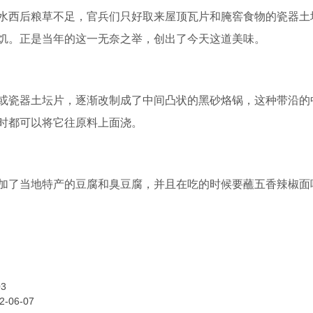
西后粮草不足，官兵们只好取来屋顶瓦片和腌窖食物的瓷器土
饥。正是当年的这一无奈之举，创出了今天这道美味。
瓷器土坛片，逐渐改制成了中间凸状的黑砂烙锅，这种带沿的
时都可以将它往原料上面浇。
了当地特产的豆腐和臭豆腐，并且在吃的时候要蘸五香辣椒面
03
2-06-07