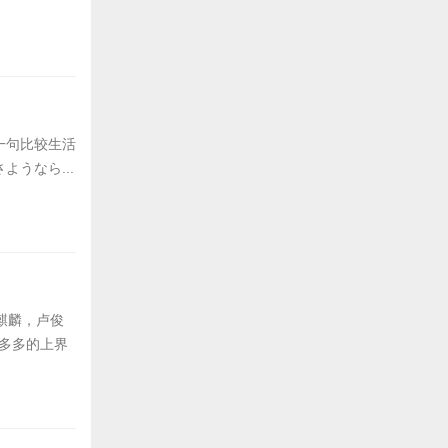
一句比较生活
うなら...
麒麟，卢俊
慧多多的上界