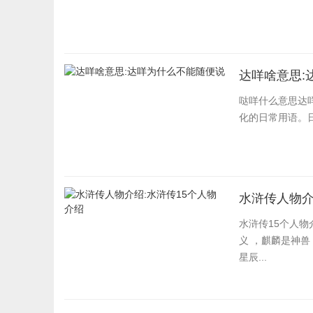
达咩啥意思:
哒咩什么意思达
化的日常用语。
水浒传人物介
水浒传15个人物
义 ，麒麟是神兽
星辰...