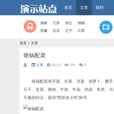
首页
文章
财经
湖南
江苏
浙江
湖南
安徽
北京
辽宁
江西
首页
>
文章
烙锅配菜
文章
06-03
391
0
烙锅配菜有芹菜、生菜、洋葱、胡萝卜、魔芋、
豆干、韭菜、猪肉、牛肉、牛杂、鸡杂、鱼类、火
不腻的特点，获得“西部名小吃”称号。