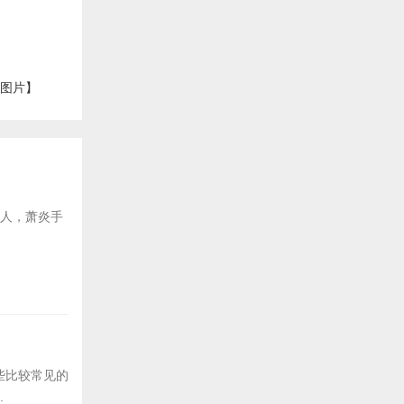
【图片】
后人，萧炎手
些比较常见的
.