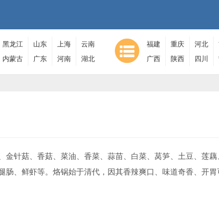
黑龙江
山东
上海
云南
福建
重庆
河北
内蒙古
广东
河南
湖北
广西
陕西
四川
金针菇、香菇、菜油、香菜、蒜苗、白菜、莴笋、土豆、莲藕
腿肠、鲜虾等。烙锅始于清代，因其香辣爽口、味道奇香、开胃