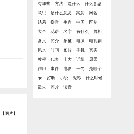
有哪些
方法
是什么
什么意思
意思
是什么意思
寓意
网名
结局
拼音
生肖
中国
区别
大全
花语
名字
有什么
属相
含义
简介
象征
电脑
电视剧
风水
时间
图片
手机
真实
教程
代表
十大
详细
原因
作用
事件
电影
一句
是哪个
qq
好听
小说
昵称
什么时候
最火
照片
读音