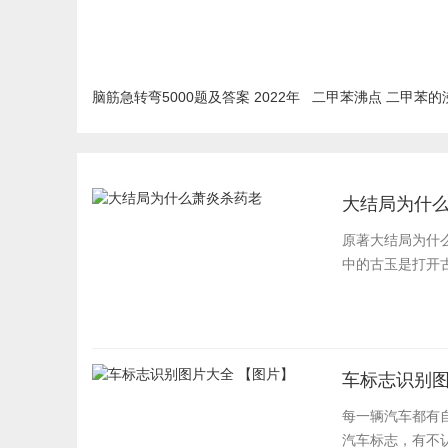
脑筋急转弯5000题及答案 2022年
二甲苯沸点 二甲苯的
最新汇总
大结局为什
原著大结局为什
中的古玉是打开古
车标志识别图
每一辆汽车都有
汽车标志，有不