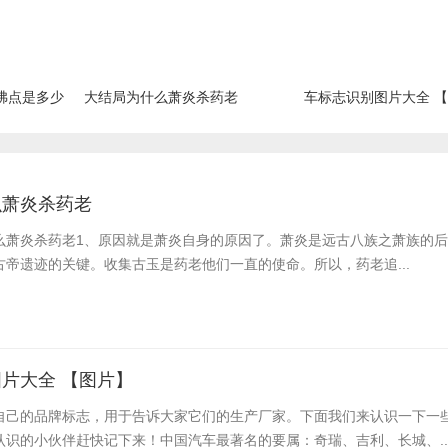
沸点是多少
大结局为什么萧炎杀药老
车标志识别图片大全 
么萧炎杀药老
么萧炎杀药老​1、原因就是萧炎自身的原因了。萧炎是远古八族之萧族的
帝遗迹的关键。收集古玉是药老他们一直的使命。所以，药老追...
片大全 【图片】
自己的品牌标志，用于告诉大家它们的生产厂家。下面我们来认识一下一
认识的小伙伴赶快记下来！中国汽车最著名的要属：奇瑞、吉利、长城、..