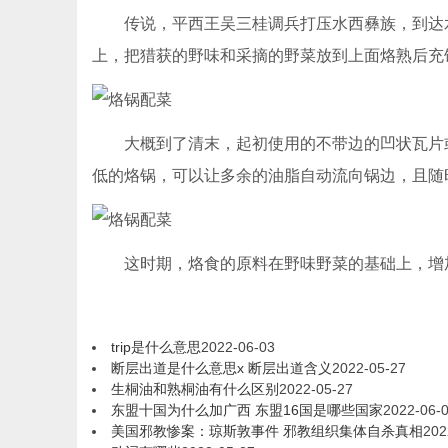
传说，平西王吴三桂调兵打压水西彝族，到达水
上，把猎获的野味和采摘的野菜放到上面烙熟后充
大概到了清末，起初使用的不带边的凹状瓦片或
低的烙锅，可以让多余的油脂自动流向锅边，且随
这时期，烙食的原料在野味野菜的基础上，增加
trip是什么意思
2022-06-03
断层出道是什么意思x 断层出道含义
2022-05-27
生桐油和熟桐油有什么区别
2022-05-27
东盟十国为什么加广西 东盟16国是哪些国家
2022-06-
美国邪教惨案：琼斯敦事件 邪教组织集体自杀真相
202