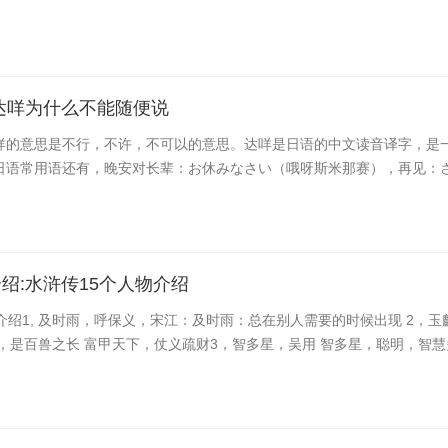
达咩为什么不能随便说
咩的意思是不行，不许，不可以的意思。达咩是日语的中文读音译字，是
日语常用语还有，晚安对长辈：お休みなさい（哦呀斯米那赛），再见：さよ
绍:水浒传15个人物介绍
介绍1, 及时雨，呼保义，宋江：及时雨：总在别人需要的时候出现 2，玉
，是百兽之长 富甲天下，仗义疏财3，智多星，吴用 智多星，聪明，智