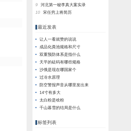
9
河北第一秘李真大案实录
10
宋任穷上将简历
最近发表
让人一看就赞的说说
成品化粪池规格和尺寸
双重预防体系是指什么
天平的砝码有哪些规格
沙俄是现在哪国家个
过冷水原理
防空警报声音从哪里发出来
14寸有多大
太白粉是啥粉
千山暮雪的结局是什么
标签列表