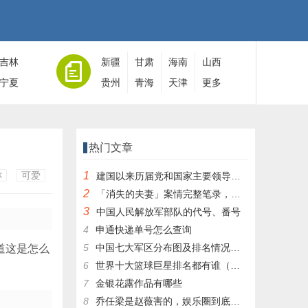
吉林
新疆
甘肃
海南
山西
宁夏
贵州
青海
天津
更多
热门文章
称
可爱
1
建国以来历届党和国家主要领导人全名单
2
「消失的夫妻」案情完整笔录，凶手灭绝人性！|杀人狂魔004
3
中国人民解放军部队的代号、番号
4
申通快递单号怎么查询
5
中国七大军区分布图及排名情况详细解读！
道这是怎么
6
世界十大篮球巨星排名都有谁（篮球排行榜前十名）
7
金银花露作品有哪些
8
乔任梁是赵薇害的，娱乐圈到底有多乱，昔日往事一件一件都被扒出，你是怎么