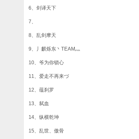
6、剑译天下
7、
8、乱剑摩天
9、丿麒烁东丶TEAM灬
10、爷为你锁心
11、爱走不再来づ
12、蕴刹罗
13、弑血
14、纵横乾坤
15、乱世、傲骨