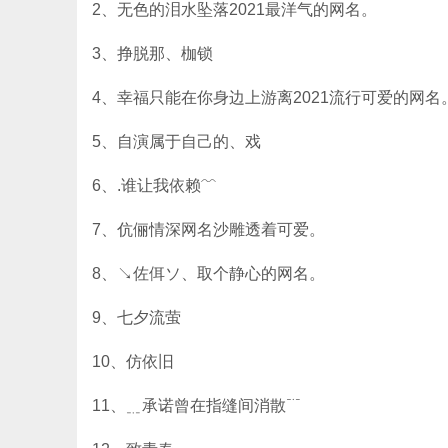
2、无色的泪水坠落2021最洋气的网名。
3、挣脱那、枷锁
4、幸福只能在你身边上游离2021流行可爱的网名
5、自演属于自己的、戏
6、.谁让我依赖﹌
7、伉俪情深网名沙雕透着可爱。
8、↘佐佴ソ、取个静心的网名。
9、七夕流萤
10、仿依旧
11、﹎承诺曾在指缝间消散﹊