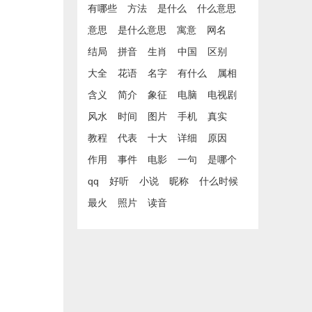
有哪些
方法
是什么
什么意思
意思
是什么意思
寓意
网名
结局
拼音
生肖
中国
区别
大全
花语
名字
有什么
属相
含义
简介
象征
电脑
电视剧
风水
时间
图片
手机
真实
教程
代表
十大
详细
原因
作用
事件
电影
一句
是哪个
qq
好听
小说
昵称
什么时候
最火
照片
读音