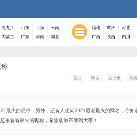
黑龙江
山东
上海
云南
福建
重庆
河北
内蒙古
广东
河南
湖北
广西
陕西
四川
昵称
最火
网名
最火爆
昵
021最火的昵称，另外，还有人想问2021最潮最火的网名，你知
一起来看看最火的昵称，希望能够帮助到大家！