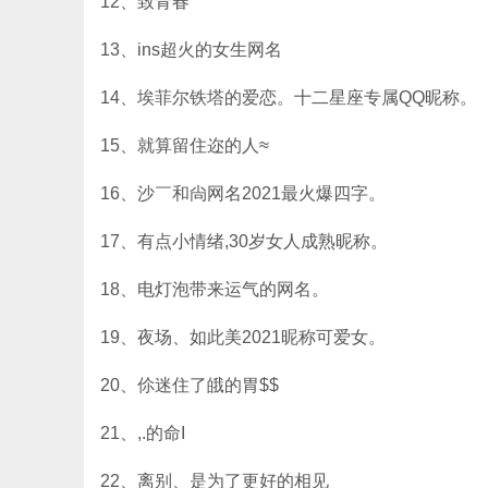
12、致青春
13、ins超火的女生网名
14、埃菲尔铁塔的爱恋。十二星座专属QQ昵称。
15、就算留住迩的人≈
16、沙￣和尙网名2021最火爆四字。
17、有点小情绪,30岁女人成熟昵称。
18、电灯泡带来运气的网名。
19、夜场、如此美2021昵称可爱女。
20、伱迷住了皒的胃$$
21、,.的命I
22、离别、是为了更好的相见