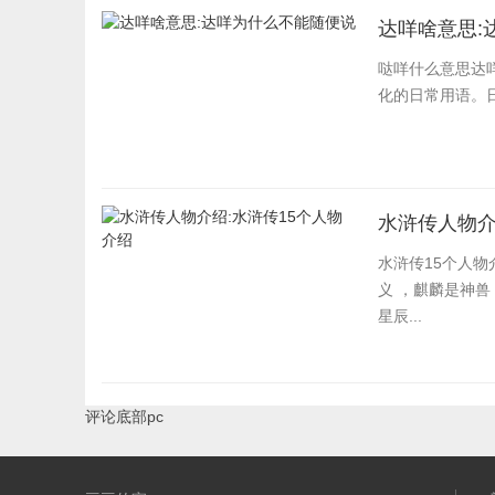
达咩啥意思:
哒咩什么意思达
化的日常用语。
水浒传人物介
水浒传15个人物
义 ，麒麟是神兽
星辰...
评论底部pc