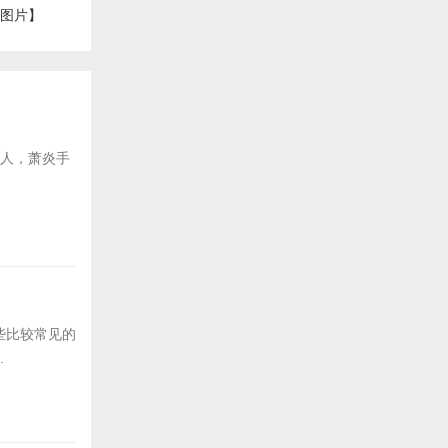
【图片】
后人，萧炎手
些比较常见的
.