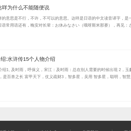
达咩为什么不能随便说
咩的意思是不行，不许，不可以的意思。达咩是日语的中文读音译字，是
日语常用语还有，晚安对长辈：お休みなさい（哦呀斯米那赛），再见：さよ
绍:水浒传15个人物介绍
介绍1, 及时雨，呼保义，宋江：及时雨：总在别人需要的时候出现 2，玉
，是百兽之长 富甲天下，仗义疏财3，智多星，吴用 智多星，聪明，智