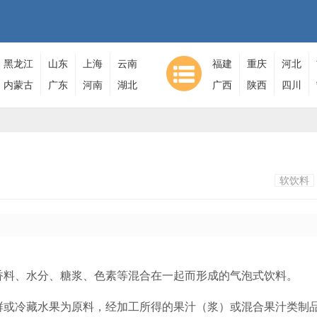
黑龙江
山东
上海
云南
福建
重庆
河北
内蒙古
广东
河南
湖北
广西
陕西
四川
软饮料
香料、水分、糖浆、色素等混合在一起而形成的气泡式饮料。
鲜或冷藏水果为原料，经加工所得的果汁（浆）或混合果汁类制