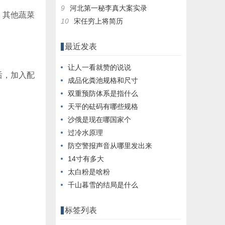
9
河北第一秘李真大案实录
、其他蔬菜
10
宋任穷上将简历
最近发表
让人一看就赞的说说
后，加入配
成品化粪池规格和尺寸
双重预防体系是指什么
天平的砝码有哪些规格
沙俄是现在哪国家个
过冷水原理
防空警报声音从哪里发出来
14寸有多大
太白粉是啥粉
千山暮雪的结局是什么
标签列表