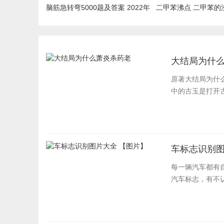
脑筋急转弯5000题及答案 2022年
二甲苯沸点 二甲苯的
最新汇总
大结局为什
原著大结局为什
中的古玉是打开古
车标志识别图
每一辆汽车都有
汽车标志，有不