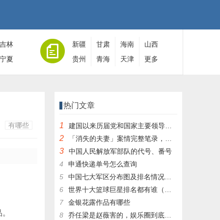
吉林
新疆
甘肃
海南
山西
宁夏
贵州
青海
天津
更多
热门文章
有哪些
1
建国以来历届党和国家主要领导人全名单
2
「消失的夫妻」案情完整笔录，凶手灭绝人性！|杀人狂魔004
3
中国人民解放军部队的代号、番号
4
申通快递单号怎么查询
5
中国七大军区分布图及排名情况详细解读！
6
世界十大篮球巨星排名都有谁（篮球排行榜前十名）
7
金银花露作品有哪些
品。
8
乔任梁是赵薇害的，娱乐圈到底有多乱，昔日往事一件一件都被扒出，你是怎么