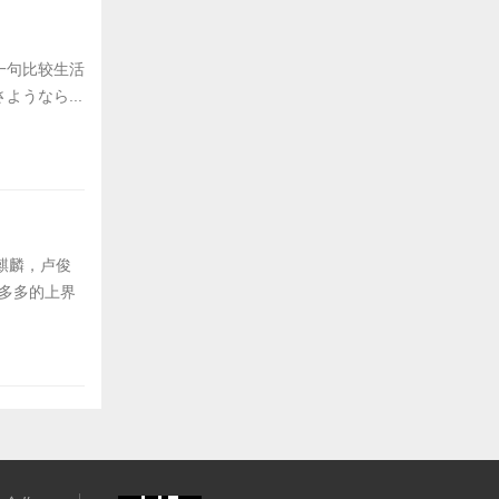
一句比较生活
うなら...
麒麟，卢俊
慧多多的上界