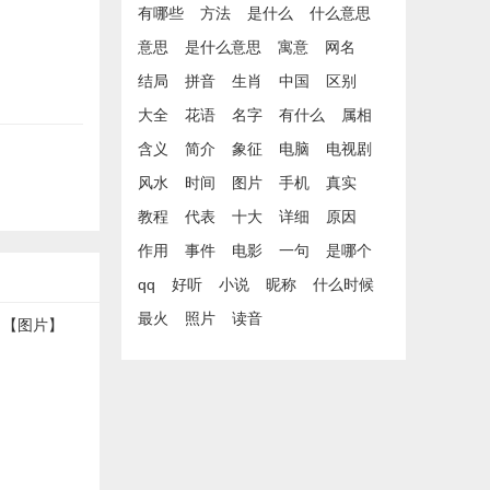
有哪些
方法
是什么
什么意思
意思
是什么意思
寓意
网名
结局
拼音
生肖
中国
区别
大全
花语
名字
有什么
属相
含义
简介
象征
电脑
电视剧
风水
时间
图片
手机
真实
教程
代表
十大
详细
原因
作用
事件
电影
一句
是哪个
qq
好听
小说
昵称
什么时候
最火
照片
读音