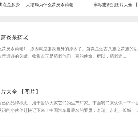
沸点是多少
大结局为什么萧炎杀药老
车标志识别图片大全 
么萧炎杀药老
么萧炎杀药老​1、原因就是萧炎自身的原因了。萧炎是远古八族之萧族的
帝遗迹的关键。收集古玉是药老他们一直的使命。所以，药老追...
片大全 【图片】
自己的品牌标志，用于告诉大家它们的生产厂家。下面我们来认识一下一
认识的小伙伴赶快记下来！中国汽车最著名的要属：奇瑞、吉利、长城、..