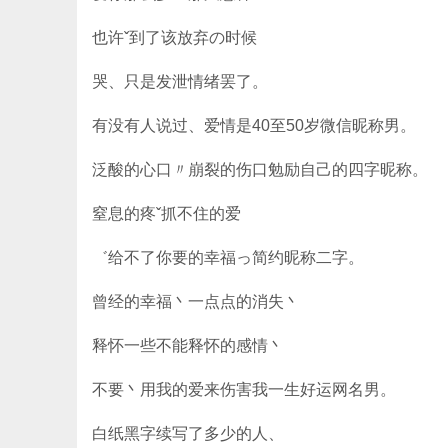
也许ˇ到了该放弃の时候
哭、只是发泄情绪罢了。
有没有人说过、爱情是40至50岁微信昵称男。
泛酸的心口〃崩裂的伤口勉励自己的四字昵称。
窒息的疼ˇ抓不住的爱
゛给不了你要的幸福っ简约昵称二字。
曾经的幸福丶一点点的消失丶
释怀一些不能释怀的感情丶
不要丶用我的爱来伤害我一生好运网名男。
白纸黑字续写了多少的人、