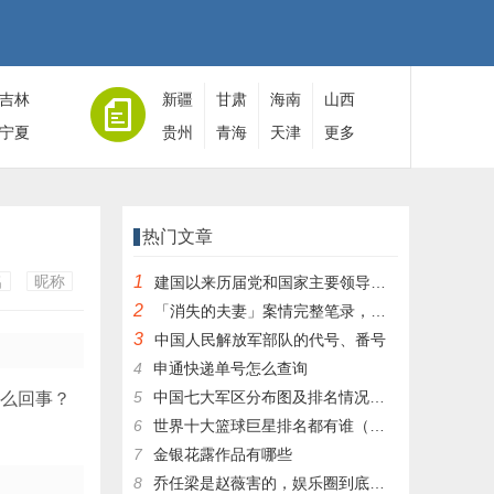
吉林
新疆
甘肃
海南
山西
宁夏
贵州
青海
天津
更多
热门文章
名
昵称
1
建国以来历届党和国家主要领导人全名单
2
「消失的夫妻」案情完整笔录，凶手灭绝人性！|杀人狂魔004
3
中国人民解放军部队的代号、番号
4
申通快递单号怎么查询
5
中国七大军区分布图及排名情况详细解读！
怎么回事？
6
世界十大篮球巨星排名都有谁（篮球排行榜前十名）
7
金银花露作品有哪些
8
乔任梁是赵薇害的，娱乐圈到底有多乱，昔日往事一件一件都被扒出，你是怎么