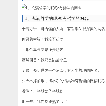
1、充满哲学的昵称:有哲学的网名.
千言万语、讲给懂的人听ゝ有哲学又很深奥的网名
你要的幸福丶我给不起つ
〃想你算是安慰还是悲哀
蓦然回首丶我只是跳梁小丑
闭眼、倾听世界每个角落╮有人生哲理的网名。
シ灭不掉的烟，掐不断的情高雅有哲理的微信昵称
没你了、半城繁华半城伤
那一年、我们都成熟了つ゛