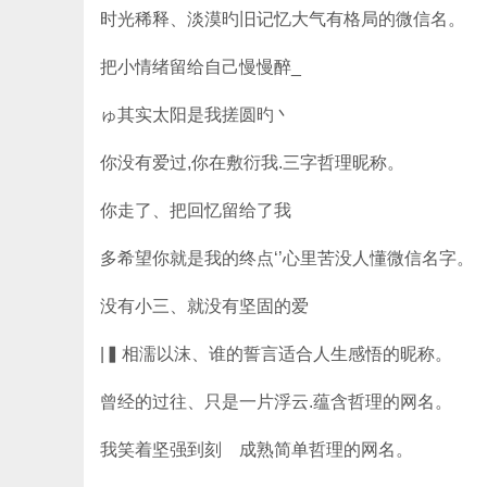
时光稀释、淡漠旳旧记忆大气有格局的微信名。
把小情绪留给自己慢慢醉_
ゅ其实太阳是我搓圆旳丶
你没有爱过,你在敷衍我.三字哲理昵称。
你走了、把回忆留给了我ゞ
多希望你就是我的终点‘’心里苦没人懂微信名字。
没有小三、就没有坚固的爱
|▍相濡以沫、谁的誓言适合人生感悟的昵称。
曾经的过往、只是一片浮云.蕴含哲理的网名。
我笑着坚强到刻ゞ成熟简单哲理的网名。