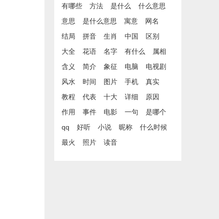
有哪些
方法
是什么
什么意思
意思
是什么意思
寓意
网名
结局
拼音
生肖
中国
区别
大全
花语
名字
有什么
属相
含义
简介
象征
电脑
电视剧
风水
时间
图片
手机
真实
教程
代表
十大
详细
原因
作用
事件
电影
一句
是哪个
qq
好听
小说
昵称
什么时候
最火
照片
读音