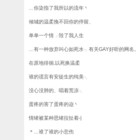
﹏你染指了我所以的流年丶
倾城的温柔挽不回你的停留、
单单一个情╭毁了我人生
﹏有一种放弃叫心如死水╮有关GAY好听的网名。
在原地徘徊.以死换温柔
谁的谎言有安徒生的纯美╮
没心没肺的、唱着荒凉╮
蛋疼的害了蛋疼的迩丶
情绪被某种思绪拉扯着-|
＊﹏谁了谁的小悲伤