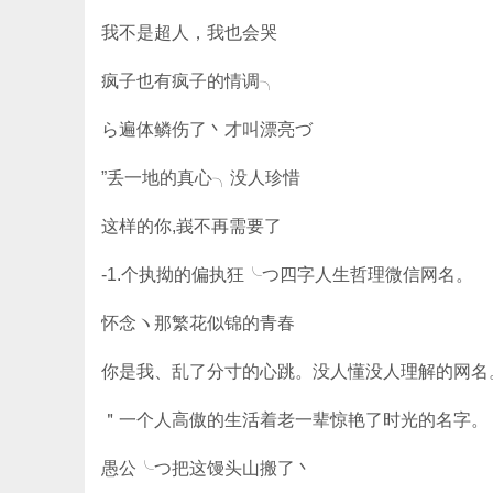
我不是超人，我也会哭
疯子也有疯子的情调╮
ら遍体鳞伤了丶才叫漂亮づ
”丢一地的真心╮没人珍惜
这样的你,峩不再需要了ゝ
-1.个执拗的偏执狂╰つ四字人生哲理微信网名。
怀念ヽ那繁花似锦的青春
你是我、乱了分寸的心跳。没人懂没人理解的网名
＂一个人高傲的生活着老一辈惊艳了时光的名字。
愚公╰つ把这馒头山搬了丶