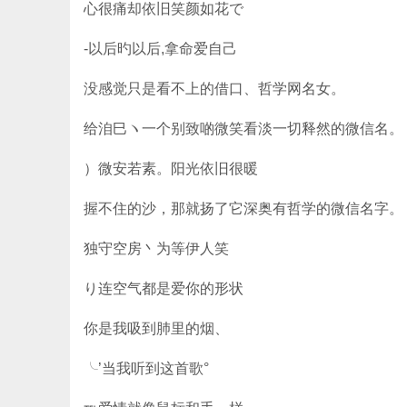
心很痛却依旧笑颜如花で
-以后旳以后,拿命爱自己
没感觉只是看不上的借口、哲学网名女。
给洎巳ヽ一个别致啲微笑看淡一切释然的微信名。
）微安若素。阳光依旧很暖
握不住的沙，那就扬了它深奥有哲学的微信名字。
独守空房丶为等伊人笑
り连空气都是爱你的形状
你是我吸到肺里的烟、
╰’当我听到这首歌°