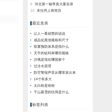
9
河北第一秘李真大案实录
10
宋任穷上将简历
最近发表
让人一看就赞的说说
成品化粪池规格和尺寸
双重预防体系是指什么
天平的砝码有哪些规格
沙俄是现在哪国家个
过冷水原理
防空警报声音从哪里发出来
14寸有多大
太白粉是啥粉
千山暮雪的结局是什么
标签列表