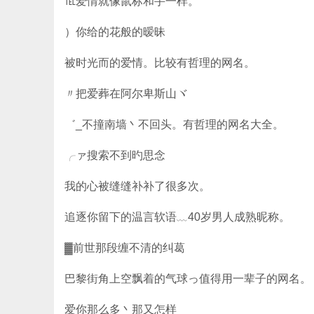
℡爱情就像鼠标和手一样。
）你给的花般的暧昧
被时光而的爱情。比较有哲理的网名。
〃把爱葬在阿尔卑斯山ヾ
゛_不撞南墙丶不回头。有哲理的网名大全。
╭ァ搜索不到旳思念
我的心被缝缝补补了很多次。
追逐你留下的温言软语﹏40岁男人成熟昵称。
▓前世那段缠不清的纠葛
巴黎街角上空飘着的气球っ值得用一辈子的网名。
爱你那么多丶那又怎样