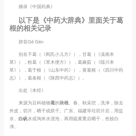
摘录
《中国药典》
以下是《中药大辞典》里面关于葛
根的相关记录
拼音
Gě Gēn
别名
干葛（《阎氏小儿方》），甘葛（《滇南本
草》），粉葛（《草木便方》），葛麻茹（《陆川本
草》），葛于根（《山东中药》），黄葛根（《四川中药
志》），葛条根（《陕西中药志》）。
出处
《本经》
来源
为豆科植物
葛
的
块根
。春、秋采挖，洗净，除去
外皮，切片，晒干或烘干。广东、福建等垃切片后，用盐
水、
白矾
水或淘米水浸泡，再用硫黄熏后晒干，色较白
净。