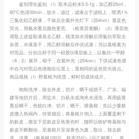
鉴别
理化鉴别 （l）取本品粉末0.5-1g，加乙醇25ml，
80℃热浸30min，放冷，滤过，滤液点于滤纸上，喷洒1％
三氯化铝乙醇液，干燥后在紫外光灯下（254nm）显蓝色
荧光，用氨水熏后颜色更亮。（检查异黄酮）（2）薄层色
谱取上述提取液蒸去乙醇，残渣加水溶解后用氯仿萃取去
杂质，水液蒸干，用乙醇溶解后作供试液；另以葛根素为
对照品。分别点样于同一硅胶G薄层板上，以氯仿一甲醇
（8：2）展开，晾干，在紫外光（254nm）下供试液色谱
中在与对照品色谱相应位置上，显相同的蓝色荧光斑点。
商品规格（l）野葛根为统货，鲜时切成块或片。
炮制
洗净，除去外皮，切片，晒干或烘干。广东、福
建等地切片后，用盐水、白矾水或淘米水浸泡，再用硫黄
熏后晒干，色较白净。切片，晒干。煨葛根：先以少量麸
皮撒入热祸内，待冒烟后，将葛根片倒入，上面覆盖剩下
的麸皮，煨至下层麸皮呈焦黄色时．随即以铁铲将葛根与
麸皮不断翻动，至葛根片呈深黄色为废，取出，筛去麸
皮，凉透。 (每葛根100斤，麸皮25斤)《品汇精要》：葛