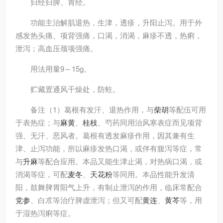
归经
归脾、胃经。
功能主治
解肌退热，生津，透疹，升阳止泻。用于外
感发热头痛、项背强痛，口渴，消渴，麻疹不透，热痢，
泄泻；高血压颈项强痛。
用法用量
9～15g。
贮藏
置通风干燥处，防蛀。
备注
（1）葛根有发汗、退热作用，与
柴胡
等配伍可用
于表热症；与
麻黄
、
桂枝
、芍药同用治风寒表症而见项背
强、无汗、恶风者。葛根有透发麻疹作用，因其兼有生
津、止泻功能，所以麻疹发热口渴，或伴有腹泻等症，常
与
升麻
等配合应用。本品又能生津止渴，对热病口渴，或
消渴等症，可配
麦冬
、
天花粉
等同用。本品性能升发清
阳，鼓舞脾胃阳气上升，有制止泄泻的作用，临床常配合
党参
、白朮等治疗脾虚泄泻；但又可配
黄连
、
黄芩
等，用
于湿热泻痢等症。