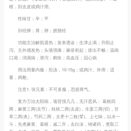
根，刮去皮或捣汁用。
性味
甘；辛；平
归经
脾；胃；肺；膀胱经
功能主治
解肌退热；发表透诊；生津止渴；升阳止
泻。主外感发热；头项强痛；麻疹初起；疹出不畅；温病
口渴；消渴病；泄泻；痢疾；高血压；冠心病
用法用量
内服：煎汤，10-15g；或捣汁。外用：适
量，捣敷。
注意
1. 张元素：不可多服，恐损胃气。
复方
①治太阳病，项背强几几，无汗恶风： 葛根四
两，麻黄三两(去节)，桂枝二两(去皮)，生姜三两(切)，甘
草二两(炙)，芍药二两，太枣十二枚(擘)。上七味，以水一
斗，先煮麻黄、葛根，减二升，去白沫，纳诸药，煮取三