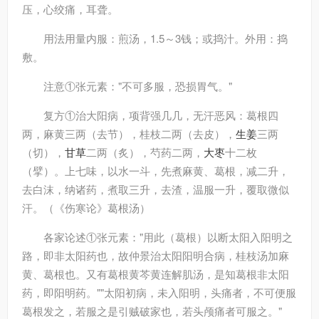
压，心绞痛，耳聋。
用法用量
内服：煎汤，1.5～3钱；或捣汁。外用：捣
敷。
注意
①张元素："不可多服，恐损胃气。"
复方
①治大阳病，项背强几几，无汗恶风：葛根四
两，麻黄三两（去节），桂枝二两（去皮），
生姜
三两
（切），
甘草
二两（炙），芍药二两，
大枣
十二枚
（擘）。上七味，以水一斗，先煮麻黄、葛根，减二升，
去白沫，纳诸药，煮取三升，去渣，温服一升，覆取微似
汗。（《伤寒论》葛根汤）
各家论述
①张元素："用此（葛根）以断太阳入阳明之
路，即非太阳药也，故仲景治太阳阳明合病，桂枝汤加麻
黄、葛根也。又有葛根黄芩黄连解肌汤，是知葛根非太阳
药，即阳明药。""太阳初病，未入阳明，头痛者，不可便服
葛根发之，若服之是引贼破家也，若头颅痛者可服之。"