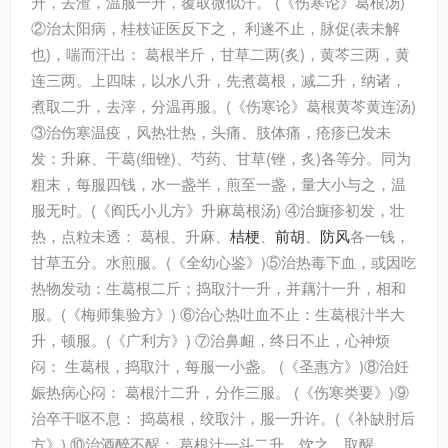
升，去渣，温服一升，覆取微似汗。 (《伤寒论》葛根汤)
②治太阳病，桂枝证医反下之， 利遂不止，脉促(表未解
也)，喘而汗出： 葛根半斤，甘草二两(炙)，黄芩三两，黄
连三两。上四味，以水八升，先煮葛根，减二升，纳诸，
煮取二升，去滓，分温再服。(《伤寒论》葛根黄芩黄连汤)
③治伤寒温疫，风热壮热，头痛、肢体痛，疮疹已发未
发：升麻、干葛(细锉)、芍药、甘草(锉，炙)各等分。同为
粗末，每服四钱，水一盏半，煎至一盏，量大小与之，温
服无时。(《阎氏小儿方》升麻葛根汤) ④治癍疹初发，壮
热，点粒未透： 葛根、升麻、
桔梗
、
前胡
、
防风
各一钱，
甘草五分。水煎服。(《全幼心鉴》)⑤治热毒下血，或因吃
热物发动：生葛根二斤；捣取汁一升，并藕汁一升，相和
服。(《梅师集验方》) ⑥治心热吐血不止：生葛根汁半大
升，顿服。(《广利方》) ⑦治鼻衄，终日不止，心神烦
闷： 生葛根，捣取汁，每服一小盏。 (《圣惠方》)⑧治妊
娠热病心闷： 葛根汁二升，分作三服。 (《伤寒类要》)⑨
治卒干呕不息： 捣葛根，绞取汁，服一升许。(《补缺肘后
方》) ⑩治酒醉不醒： 葛根汁一斗二升，饮之，取醒，