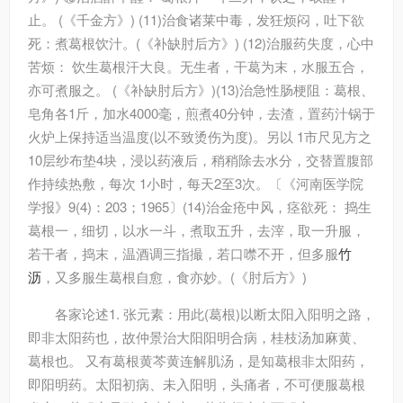
止。 (《千金方》) (11)治食诸莱中毒，发狂烦闷，吐下欲
死：煮葛根饮汁。(《补缺肘后方》) (12)治服药失度，心中
苦烦： 饮生葛根汗大良。无生者，干葛为末，水服五合，
亦可煮服之。 (《补缺肘后方》)(13)治急性肠梗阻：葛根、
皂角各1斤，加水4000毫，煎煮40分钟，去渣，置药汁锅于
火炉上保持适当温度(以不致烫伤为度)。另以 1市尺见方之
10层纱布垫4块，浸以药液后，稍稍除去水分，交替置腹部
作持续热敷，每次 1小时，每天2至3次。〔《河南医学院
学报》9(4)：203；1965〕(14)治金疮中风，痉欲死： 捣生
葛根一，细切，以水一斗，煮取五升，去滓，取一升服，
若干者，捣末，温酒调三指撮，若口噤不开，但多服
竹
沥
，又多服生葛根自愈，食亦妙。(《肘后方》)
各家论述
1. 张元素：用此(葛根)以断太阳入阳明之路，
即非太阳药也，故仲景治大阳阳明合病，桂枝汤加麻黄、
葛根也。 又有葛根黄芩黄连解肌汤，是知葛根非太阳药，
即阳明药。太阳初病、未入阳明，头痛者，不可便服葛根