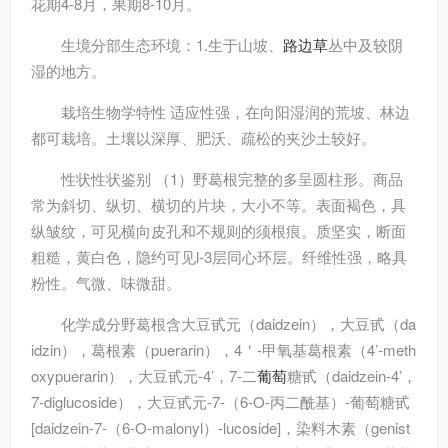
花期4-8月，果期8-10月。
生境分部
生态环境：1.生于山坡、
路边草
丛中及较阴
湿的地方。
栽培
生物学特性 适应性强，在向阳湿润的荒坡、林边
都可栽培。土壤以深厚、肥沃、疏松的夹沙土较好。
性状
性状鉴别 （1）野葛根完整的多呈圆柱形。商品
常为斜切、纵切、横切的片块，大小不等。表面褐色，具
纵皱纹，可见横向皮孔和不规则的须根痕。质坚实，断面
粗糙，黄白色，隐约可见l-3层同心环层。纤维性强，略具
粉性。气微、味微甜。
化学成分
野葛根含大豆甙元（daidzein），大豆甙（da
idzin），葛根素（puerarin），4＇-甲氧基葛根素（4’-meth
oxypuerarin），大豆甙元-4’，7-二
葡萄
糖甙（daidzein-4’，
7-diglucoside），大豆甙元-7-（6-O-丙二酰基）-葡萄糖甙
[daidzein-7-（6-O-malonyl）-lucoside]，染料木素（genist