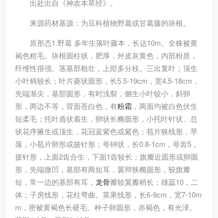
出处
出自《神农本草经》。
来源
药材基源：为豆科植物野葛或甘葛藤的块根。
原形态
1.野葛 多年生落叶藤本，长达10m。全株被黄
褐色粗毛。块根圆柱状，肥厚，外皮灰黄色，内部粉质，
纤维性很强。茎基部粗壮，上部多分枝。三出复叶；顶生
小叶柄较长；叶片菱状圆形，长5.5-19cm，宽4.5-18cm，
先端渐尖，基部圆形，有时浅裂，侧生小叶较小，斜卵
形，两边不等，背面苍白色，有
粉霜
，两面均被白色伏生
短柔毛；托叶盾状着生，卵状长椭圆形，小托叶针状。总
状花序腋生或顶生，花冠蓝紫色或紫色；苞片狭线形，早
落，小苞片卵形或披针形；萼钟状，长0.8-1cm，萼齿5，
披针形，上面2齿合生，下面1齿较长；旗瓣近圆形或卵圆
形，先端微凹，基部有两短耳，翼辩狭椭圆形，较旗瓣
短，常一边的基部有耳，
龙骨
瓣较翼瓣稍长；雄蕊10，二
体；子房线形，花柱弯曲。荚果线形，长6-9cm，宽7-10m
m，密被黄褐色长硬毛。种子卵圆形，赤褐色，有光泽。