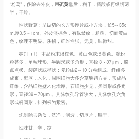
“粉葛”，多除去外皮，用
硫黄
熏后，稍干，截段或再纵切两
半，干燥。
性状
野葛：呈纵切的长方形厚片或小方块，长5～35c
m,厚0.5～1cm。外皮淡棕色，有纵皱纹，粗糙。切面黄白
色，纹理不明显。质韧，纤维性强。无臭，味微甜。
鉴别
（1） 本品粉末淡棕色、黄白色或淡黄色。淀粉
粒甚多，单粒球形、半圆形或多角形，直径 3～37μｍ，脐
点点状、裂缝状或星状；复粒由2～10 分粒组成。纤维多
成束，壁厚，木化，周围细胞大多含草酸钙方晶，形成晶
纤维，含晶细胞壁木化增厚。石细胞少见，类圆形或多角
形，直径38～70μm 。具缘纹孔导管较大，具缘纹孔六角
形或椭圆形，排列极为紧密。
炮制
除去杂质，洗净，润透，切厚片，晒干。
性味
甘、辛，凉。