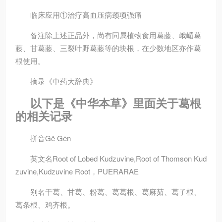
临床应用
①治疗高血压病颈项强痛
备注
除上述正品外，尚有同属植物食用葛藤、峨嵋葛
藤、甘葛藤、三裂叶野葛藤等的块根，在少数地区亦作葛
根使用。
摘录
《中药大辞典》
以下是《中华本草》里面关于葛根
的相关记录
拼音
Gě Gēn
英文名
Root of Lobed Kudzuvine,Root of Thomson Kud
zuvine,Kudzuvine Root，PUERARAE
别名
干葛、甘葛、粉葛、葛葛根、葛麻茹、葛子根、
葛条根、鸡齐根。