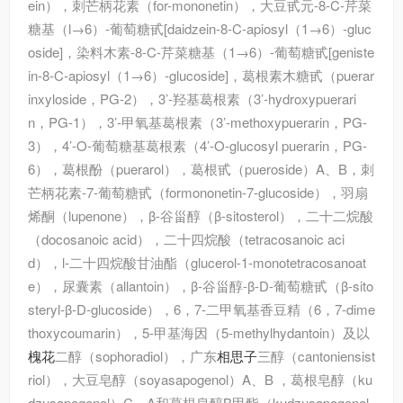
ein），刺芒柄花素（for-mononetin），大豆甙元-8-C-芹菜
糖基（l→6）-葡萄糖甙[daidzein-8-C-apiosyl（1→6）-gluc
oside]，染料木素-8-C-芹菜糖基（1→6）-葡萄糖甙[geniste
in-8-C-apiosyl（1→6）-glucoside]，葛根素木糖甙（puerar
inxyloside，PG-2），3’-羟基葛根素（3’-hydroxypuerari
n，PG-1），3’-甲氧基葛根素（3’-methoxypuerarin，PG-
3），4’-O-葡萄糖基葛根素（4’-O-glucosyl puerarin，PG-
6），葛根酚（puerarol），葛根甙（pueroside）A、B，刺
芒柄花素-7-葡萄糖甙（formononetin-7-glucoside），羽扇
烯酮（lupenone），β-谷甾醇（β-sitosterol），二十二烷酸
（docosanoic acid），二十四烷酸（tetracosanoic aci
d），l-二十四烷酸甘油酯（glucerol-1-monotetracosanoat
e），尿囊素（allantoin），β-谷甾醇-β-D-葡萄糖甙（β-sito
steryl-β-D-glucoside），6，7-二甲氧基香豆精（6，7-dime
thoxycoumarin），5-甲基海因（5-methylhydantoin）及以
槐花
二醇（sophoradiol），广东
相思子
三醇（cantoniensist
riol），大豆皂醇（soyasapogenol）A、B ，葛根皂醇（ku
dzusapogenol）C、A和葛根皂醇B甲酯（kudzusapogenol