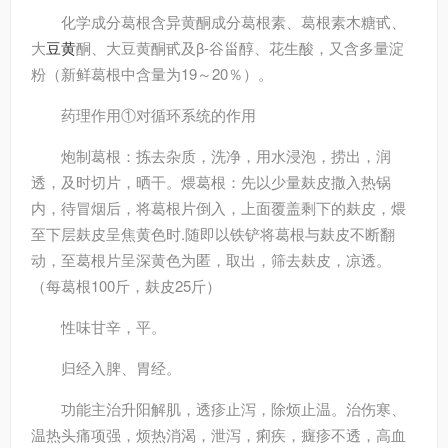
化学成分
葛根含异黄酮成分葛根素、葛根素木糖甙、
大
豆黄
酮、大豆黄酮甙及β-谷甾醇、花生酸，又含多量淀
粉（新鲜葛根中含量为19～20％）。
药理作用
①对循环系统的作用
炮制
葛根：拣去杂质，洗净，用水浸泡，捞出，润
透，及时切片，晒干。煨葛根：先以少量麸皮撒入热锅
内，待冒烟后，将葛根片倒入，上面覆盖剩下的麸皮，煨
至下层麸皮呈焦黄色时.随即以铁铲将葛根与麸皮不断翻
动，至葛根片呈深黄色为匿，取出，筛去麸皮，凉透。
（每葛根100斤，麸皮25斤）
性味
甘辛，平。
归经
入脾、胃经。
功能主治
升阳解肌，透疹止泻，除烦止温。治伤寒、
温热头痛项强，烦热消渴，泄泻，痢疾，癍疹不透，高血