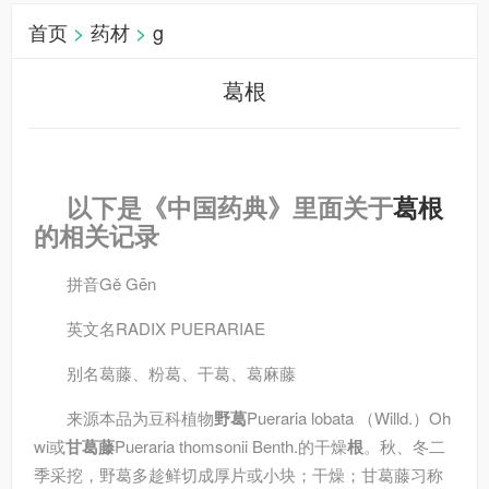
首页
>
药材
>
g
葛根
以下是《中国药典》里面关于
葛根
的相关记录
拼音
Gě Gēn
英文名
RADIX PUERARIAE
别名
葛藤、粉葛、干葛、葛麻藤
来源
本品为豆科植物
野葛
Pueraria lobata （Willd.）Oh
wi或
甘葛藤
Pueraria thomsonii Benth.的干燥
根
。秋、冬二
季采挖，野葛多趁鲜切成厚片或小块；干燥；甘葛藤习称