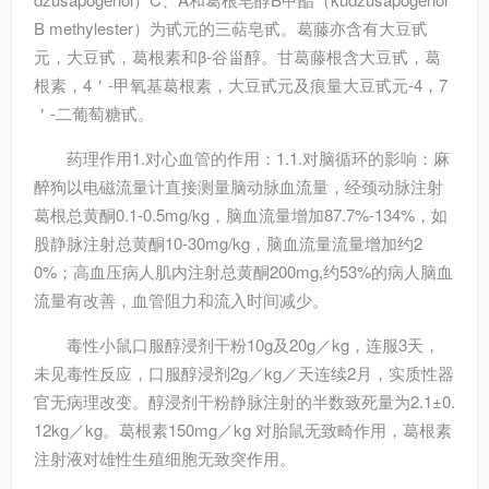
B methylester）为甙元的三萜皂甙。葛藤亦含有大豆甙
元，大豆甙，葛根素和β-谷甾醇。甘葛藤根含大豆甙，葛
根素，4＇-甲氧基葛根素，大豆甙元及痕量大豆甙元-4，7
＇-二葡萄糖甙。
药理作用
1.对心血管的作用：1.1.对脑循环的影响：麻
醉狗以电磁流量计直接测量脑动脉血流量，经颈动脉注射
葛根总黄酮0.1-0.5mg/kg，脑血流量增加87.7%-134%，如
股静脉注射总黄酮10-30mg/kg，脑血流量流量增加约2
0%；高血压病人肌内注射总黄酮200mg,约53%的病人脑血
流量有改善，血管阻力和流入时间减少。
毒性
小鼠口服醇浸剂干粉10g及20g／kg，连服3天，
未见毒性反应，口服醇浸剂2g／kg／天连续2月，实质性器
官无病理改变。醇浸剂干粉静脉注射的半数致死量为2.1±0.
12kg／kg。葛根素150mg／kg 对胎鼠无致畸作用，葛根素
注射液对雄性生殖细胞无致突作用。