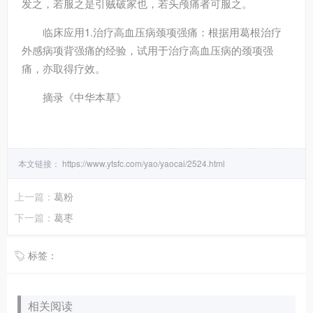
发之，若服之是引贼破家也，若头颅痛者可服之。
临床应用
1.治疗高血压病颈项强痛：根据用葛根治疗
外感病项背强痛的经验，试用于治疗高血压病的颈项强
痛，亦取得疗效。
摘录
《中华本草》
本文链接：
https://www.ytsfc.com/yao/yaocai/2524.html
上一篇：
葛粉
下一篇：
葛枣
标签：
相关阅读