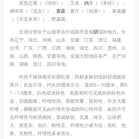
原形态
葛（《诗经》），又名：
鸡
齐（《本经》），
絺绤草（《说文》），
鹿藿
、黄斤（《别录》），黄葛藤
（《天宝本草》），野扁葛。
生境分部
生于山坡草丛中或路旁及较
阴
湿的地方。分
布辽宁、河北、河南、山东、安徽、江苏、浙江、福建、
台湾、广东、广西、江西、湖南、湖北、四川、贵州、云
南、山西、陕西、甘肃等地。全国大部地区有产，主产河
南、湖南、浙江、四川等地。
性状
干燥块根呈长圆柱形，药材多纵切或斜切成板状
厚片，长短不等，约长20厘米左右，直径5～10厘米，厚0.
7～1.3厘米。白色或淡棕色，表面有时可见残存的棕色外
皮，切面粗糙，纤维性强。质硬而重，富粉性，并含大量
纤维，横断面可见由纤维所形成的同心性环层，纵切片可
见纤维性与粉质相间，形成纵纹。无臭，味甘。以块肥
大、质坚实、色白、粉性足、纤维性少者为佳；质松、色
黄、无粉性、纤维性多者质次。