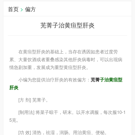
首页
>
偏方
芜菁子治黄疸型肝炎
在黄疸型肝炎的基础上，当存在诱因如患者过度劳
累、大量饮酒或者重叠感染其他肝炎病毒时，可以出现病
情急剧加重，发展成为重型黄疸型肝炎。
小编为您提供治疗肝炎的有效偏方：
芜菁
子治黄疸型
肝炎
[方 剂] 芜菁子。
[制用法] 将菜子晾干，研末。以开水调服，每次服10-1
5克。
[功 效] 清热，祛湿，润肠。用治黄疸、便秘。