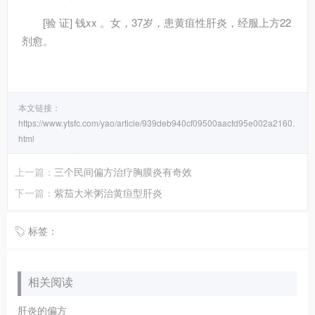
[验 证] 钱xx 。女，37岁，患黄疽性肝炎，经服上方22
剂愈。
本文链接：
https://www.ytsfc.com/yao/article/939deb940cf09500aacfd95e002a2160.
html
上一篇：
三个民间偏方治疗胸膜炎有奇效
下一篇：
紫茄大米粥治黄疸型肝炎
标签：
相关阅读
肝炎的偏方