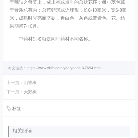
于穗轴之每节上，成上举或点垂的总状花序；雌小蕊包藏
于骨质总苞内；总苞卵形或近球形，长8-10毫米，宽6-8毫
米，成熟时光亮而坚硬，近白色、灰色或蓝紫色。花、结
果期间7-10月。
中药材别名就是同种药材不同名称。
本文链接：
https://www.ytsfc.com/yao/yaocai/47694.html
上一篇：
山香椒
下一篇：
天鹅枫
标签：
相关阅读