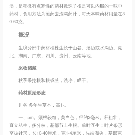
淡，是稍微有点寒性的药材数珠子根是可以内服的一味中
药材，食用方法为煎药去渣喝药汁，每天本味药材用量在3
0-60克。
概况
生境分部中药材植株生长于山谷、溪边或水沟边。湖
北。湖南、广东、四川、贵州、云南等地。
采收储藏
秋季采挖根和根或茎，洗净，晒干。
药材原始形态
川谷 多年生草本，高1-。
一、5m。须根较粗，黄白色，径约3毫米。秆粗壮，
直立丛生，多分枝，基部节上生根。单叶互生；叶片条形
至披针形，长10-40厘米，宽1-4厘米，先端渐尖，基部宽