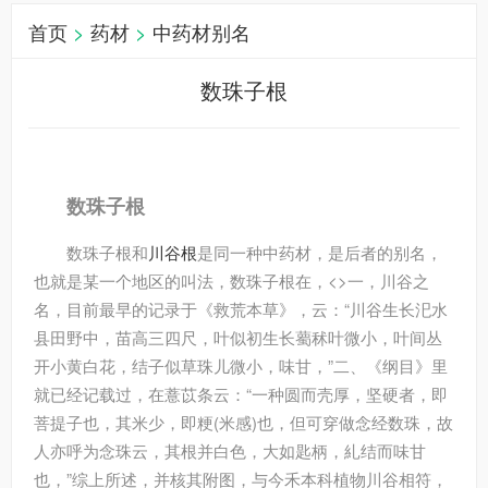
首页
>
药材
>
中药材别名
数珠子根
数珠子根
数珠子根和
川谷根
是同一种中药材，是后者的别名，
也就是某一个地区的叫法，数珠子根在，<>一，川谷之
名，目前最早的记录于《救荒本草》，云：“川谷生长汜水
县田野中，苗高三四尺，叶似初生长薥秫叶微小，叶间丛
开小黄白花，结子似草珠儿微小，味甘，”二、《纲目》里
就已经记载过，在薏苡条云：“一种圆而壳厚，坚硬者，即
菩提子也，其米少，即粳(米感)也，但可穿做念经数珠，故
人亦呼为念珠云，其根并白色，大如匙柄，糺结而味甘
也，”综上所述，并核其附图，与今禾本科植物川谷相符，