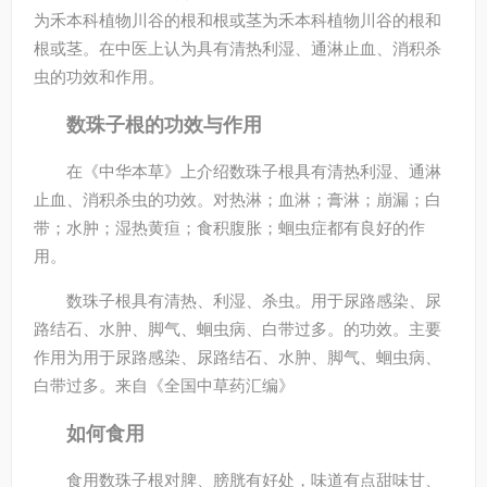
为禾本科植物川谷的根和根或茎为禾本科植物川谷的根和
根或茎。在中医上认为具有清热利湿、通淋止血、消积杀
虫的功效和作用。
数珠子根的功效与作用
在《中华本草》上介绍数珠子根具有清热利湿、通淋
止血、消积杀虫的功效。对热淋；血淋；膏淋；崩漏；白
带；水肿；湿热黄疸；食积腹胀；蛔虫症都有良好的作
用。
数珠子根具有清热、利湿、杀虫。用于尿路感染、尿
路结石、水肿、脚气、蛔虫病、白带过多。的功效。主要
作用为用于尿路感染、尿路结石、水肿、脚气、蛔虫病、
白带过多。
来自《全国中草药汇编》
如何食用
食用数珠子根对脾、膀胱有好处，味道有点甜味甘、