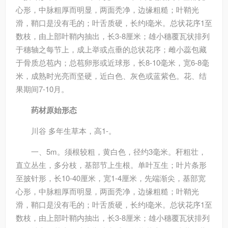
心形，中脉粗厚而明显，两面秃净，边缘粗糙；叶鞘光
滑，鞘口是没有毛的；叶舌质硬，长约l毫米。总状花序1至
数枝，由上部叶鞘内抽出，长3-8厘米；雄小穗覆瓦状排列
于穗轴之每节上，成上举或点垂的总状花序；雌小蕊包藏
于骨质总苞内；总苞卵形或近球形，长8-10毫米，宽6-8毫
米，成熟时光亮而坚硬，近白色、灰色或蓝紫色。花、结
果期间7-10月。
药材原始形态
川谷 多年生草本，高1-。
一、5m。须根较粗，黄白色，径约3毫米。秆粗壮，
直立丛生，多分枝，基部节上生根。单叶互生；叶片条形
至披针形，长10-40厘米，宽1-4厘米，先端渐尖，基部宽
心形，中脉粗厚而明显，两面秃净，边缘粗糙；叶鞘光
滑，鞘口是没有毛的；叶舌质硬，长约l毫米。总状花序1至
数枝，由上部叶鞘内抽出，长3-8厘米；雄小穗覆瓦状排列