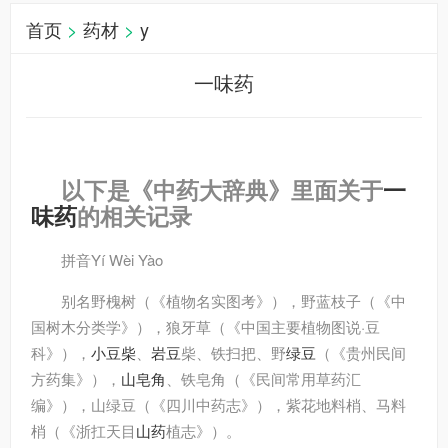
首页
>
药材
>
y
一味药
以下是《中药大辞典》里面关于
一
味药
的相关记录
拼音
Yí Wèi Yào
别名
野槐树（《植物名实图考》），野蓝枝子（《中
国树木分类学》），狼牙草（《中国主要植物图说·豆
科》），
小豆柴
、
岩豆
柴、铁扫把、野
绿豆
（《贵州民间
方药集》），
山皂角
、铁皂角（《民间常用草药汇
编》），山绿豆（《四川中药志》），紫花地料梢、马料
梢（《浙扛天目
山药
植志》）。