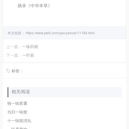
摘录
《中华本草》
本文链接：
https://www.ytsfc.com/yao/yaocai/11183.html
上一篇：
一味药根
下一篇：
一叶萩
标签：
相关阅读
独一味胶囊
当归一味散
十一味能消丸
一味薯蓣饮