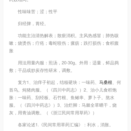
性味
味苦；涩；性平
归经
脾，胃经。
功能主治
清热解表；散瘀消积。主风热感冒；肺热咳
嗽；烧烫伤；疔疮；毒蛇咬伤；瘰疬；跌打损伤；食积腹
胀
用法用量
内服：煎汤，20-30g。外用：适量，鲜品捣
敷；干品或炒炭存性研末，调敷。
复方
1、治痒子初起，结核硬块：一味药、
马
桑根
、何
首乌。炖猪肉服。（《四川中药志》）2、治小儿食积饱
胀：一味药、刮经板、石竹根、鱼鳅串、萝卜子。熬水
服。（《四川中药志》）3、治烂脚：马棘全草晒干，烧
灰，用青油调敷。（《浙江民间常用草药》）
各家论述
1.《民间常用草药汇编》：利水，消胀。