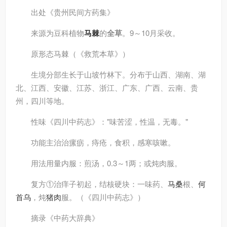
出处
《贵州民间方药集》
来源
为豆科植物
马棘
的
全草
。9～10月采收。
原形态
马棘（《救荒本草》）
生境分部
生长于山坡竹林下。分布于山西、湖南、湖
北、江西、安徽、江苏、浙江、广东、广西、云南、贵
州，四川等地。
性味
《四川中药志》："味苦涩，性温，无毒。"
功能主治
治瘰疬，痔疮，食积，感寒咳嗽。
用法用量
内服：煎汤，0.3～1两；或炖肉服。
复方
①治痒子初起，结核硬块：一味药、
马桑
根、
何
首乌
，炖
猪肉
服。（《四川中药志》）
摘录
《中药大辞典》