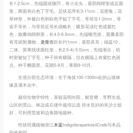
长1-2.5cm，先端圆或微凹，有小尖头，基部阔楔形或近圆
形，两面有白色丁字毛。总状花序长3-11cm，花密集；花
萼钟形，外被白色和棕色平贴丁字毛，萼筒生1-2mm，萼
齿不等长，与萼筒近等长或略长；蝶形花淡红色或紫红
色，旗瓣倒阔卵形，长4.5-6.5mm，先端螺壳状，翼瓣基部
有耳状附属物，
龙骨
瓣距长约1mm，基部具耳；雄蕊10，
二体。荚果线状圆柱形，长2.5-4(-5.5)cm，先端渐尖，幼
时密被短丁字毛，种子间有横隔，仅在横隔上有紫红色斑
点。种子椭圆形。花期5-8月，果期9-10月。
生境分部
生态环境：生于海拔100-1300m处的山坡林
缘及灌木丛中。
栽培
生物学特性，喜较温明向阳，耐贫瘠，常野生低
山区的荒山、林边或石缝中栽培以选 排水良好的夹沙土较
好，可利用荒坡和边角隙地栽种。
性状
同属植物浙江
木蓝
IndigoferaparkesiiCraib与本品
药效相同。