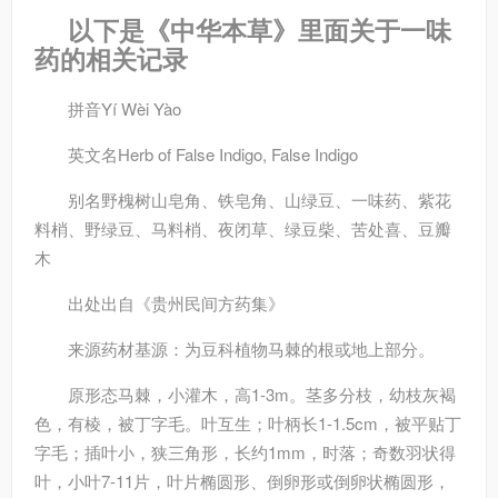
以下是《中华本草》里面关于一味
药的相关记录
拼音
Yí Wèi Yào
英文名
Herb of False Indigo, False Indigo
别名
野槐树山皂角、铁皂角、山绿豆、一味药、紫花
料梢、野绿豆、马料梢、夜闭草、绿豆柴、苦处喜、豆瓣
木
出处
出自《贵州民间方药集》
来源
药材基源：为豆科植物马棘的根或地上部分。
原形态
马棘，小灌木，高1-3m。茎多分枝，幼枝灰褐
色，有棱，被丁字毛。叶互生；叶柄长1-1.5cm，被平贴丁
字毛；插叶小，狭三角形，长约1mm，时落；奇数羽状得
叶，小叶7-11片，叶片椭圆形、倒卵形或倒卵状椭圆形，