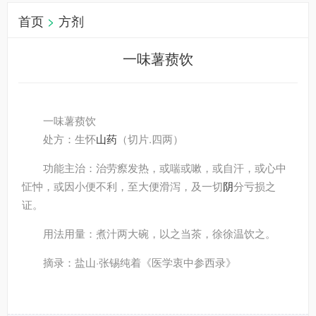
首页
>
方剂
一味薯蓣饮
一味薯蓣饮
处方
：生怀
山药
（切片.四两）
功能主治
：治劳瘵发热，或喘或嗽，或自汗，或心中
怔忡，或因小便不利，至大便滑泻，及一切
阴
分亏损之
证。
用法用量
：煮汁两大碗，以之当茶，徐徐温饮之。
摘录
：盐山·张锡纯着《医学衷中参西录》