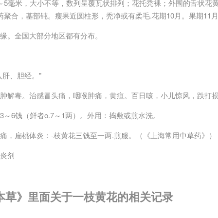
～5毫米，大小不等，数列呈覆瓦状排列；花托秃裸；外围的舌状花
药聚合，基部钝。瘦果近圆柱形，秃净或有柔毛.花期10月。果期11
缘。全国大部分地区都有分布。
入肝、胆经。"
消肿解毒。治感冒头痛，咽喉肿痛，黄疸。百日咳，小儿惊风，跌打
3～6钱（鲜者o.7～1两）。外用：捣敷或煎水洗。
痛，扁桃体炎：-枝黄花三钱至一两.煎服。（《上海常用中草药》）
炎剂
本草》里面关于一枝黄花的相关记录