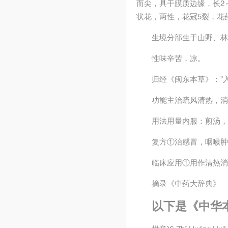
而尖，具干膜质边缘，长2
状花，两性，花冠5裂，花
生境分部
生于山野、林
性味
辛苦，凉。
归经
《闽东本草》："
功能主治
疏风清热，
用法用量
内服：煎汤，
复方
①治感冒，咽喉肿
临床应用
①用作清热消
摘录
《中药大辞典》
以下是《中华