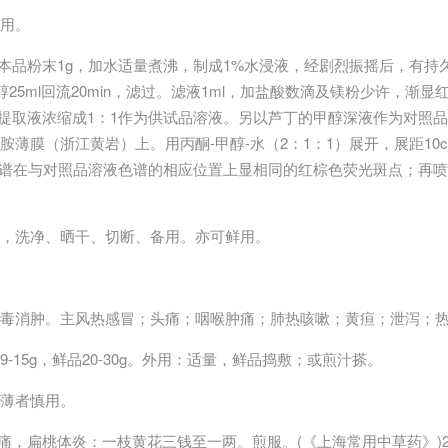
用。
取本品粉末1g，加水适量煮沸，制成1%水浸液，经剧烈振摇后，有持
醇25ml回流20min，滤过。滤液1ml，加盐酸数滴及镁粉少许，渐
醇提取液浓缩成1：1作为供试品溶液。另以芦丁的甲醇深液作为对照
薄膜（浙江黄岩）上。用丙酮-甲醇-水（2：1：1）展开，展距10c
谱在与对照品溶液色谱的相应位置上显相同的红棕色荧光斑点；再喷
，洗净、晒干、切断、备用。亦可鲜用。
解毒消肿。主风热感冒；头痛；咽喉肿痛；肺热咳嗽；黄疸；泄泻；
-15g，鲜品20-30g。外用：适量，鲜品捣敷；或煎汁搽。
薄者慎用。
肿痛，扁桃体炎：一枝黄花三钱至一两。煎服。(《上海常用中草药》)