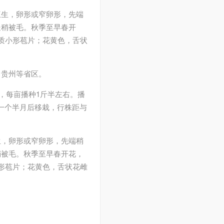
互生，卵形或窄卵形，先端
处稍被毛。秋季至早春开
质小形苞片；花黄色，舌状
、贵州等省区。
分，每亩播种1斤半左右。播
，一个半月后移栽，行株距与
生，卵形或窄卵形，先端稍
稍被毛。秋季至早春开花，
形苞片；花黄色，舌状花雌