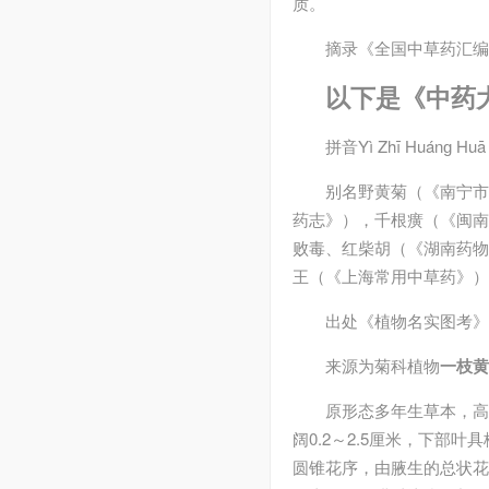
质。
摘录
《全国中草药汇编
以下是《中药
拼音
Yì Zhī Huánɡ Huā
别名
野黄菊（《南宁市
药志》），千根癀（《闽南
败毒、红柴胡（《湖南药物
王（《上海常用中草药》）
出处
《植物名实图考》
来源
为菊科植物
一枝黄
原形态
多年生草本，高
阔0.2～2.5厘米，下
圆锥花序，由腋生的总状花