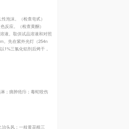
久性泡沫。（检查皂甙）
显红色反应。（检查黄酮）
品溶液。取供试品溶液和对照
m。先在紫外光灯（254n
以1%三氯化铝剂后烤干，
热淋；痈肿疮疖；毒蛇咬伤
2.治头风；一枝黄花根三