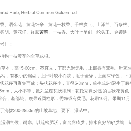
rod Herb, Herb of Common Goldernrod
枝香、洒金花、黄花细辛、黄花一枝香、千根癀（、土泽兰、百条根
柴胡、黄花仔、红胶
苦菜
、一枝香、大叶七星剑、蛇头王、金锁匙
考》；
植物一枝黄花的全草或根。
生草本，高15-60cm。茎直立，下部光滑无毛，上部微有茸毛。叶互生
下部叶具柄，有极小的锯齿，上部叶较小而狭，近于全缘，上面深绿色，
状花序再聚集而成；头状花序小，直径5-8mm，单生或2-4聚生于
-5mm，大小不等，数列呈覆瓦状排列；花托秃裸;外围的舌状花黄色
聚合，基部钝。瘦果近圆柱形，秃净或有柔毛。花期10月。果期11月
于海拔200-2850m的山坡草地、要下、灌丛中。
爽湿润气候，耐寒。以疏松肥沃，富含腐殖质，排水良好的砂质壤土