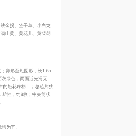
、铁金拐、签子草、小白龙
、满山黄、黄花儿、黄柴胡
；卵形至矩圆形，长1-5c
下面灰绿色，两面近光滑无
腋生的短花序柄上；总苞片狭
，雌性，约8枚；中央筒状
。
栽培为宜。