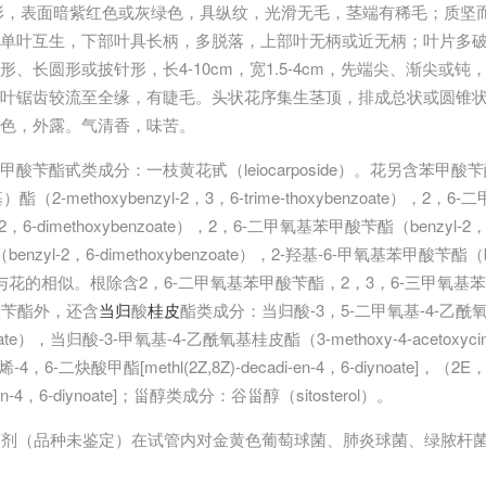
形，表面暗紫红色或灰绿色，具纵纹，光滑无毛，茎端有稀毛；质坚
单叶互生，下部叶具长柄，多脱落，上部叶无柄或近无柄；叶片多
、长圆形或披针形，长4-10cm，宽1.5-4cm，先端尖、渐尖或
叶锯齿较流至全缘，有睫毛。头状花序集生茎顶，排成总状或圆锥状
色，外露。气清香，味苦。
酸苄酯甙类成分：一枝黄花甙（leiocarposide）。花另含苯甲酸
2-methoxybenzyl-2，3，6-trime-thoxybenzoate），2
-2，6-dimethoxybenzoate），2，6-二甲氧基苯甲酸苄酯（benzyl-2，6-
yl-2，6-dimethoxybenzoate），2-羟基-6-甲氧基苯甲酸苄酯（benzy
成分与花的相似。根除含2，6-二甲氧基苯甲酸苄酯，2，3，6-三甲氧基
甲酸苄酯外，还含
当归
酸
桂皮
酯类成分：当归酸-3，5-二甲氧基-4-乙酰氧基
angelate），当归酸-3-甲氧基-4-乙酰氧基桂皮酯（3-methoxy-4-acetoxyc
，6-二炔酸甲酯[methl(2Z,8Z)-decadi-en-4，6-diynoate]，（
aden-4，6-diynoate]；甾醇类成分：谷甾醇（sitosterol）。
 煎剂（品种未鉴定）在试管内对金黄色葡萄球菌、肺炎球菌、绿脓杆