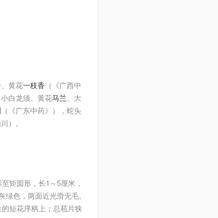
辛
、黄花
一枝香
（《广西中
、小白龙须、黄花
马兰
、大
剑
（《广东中药》），蛇头
四川）。
至矩圆形，长1～5厘米，
面灰绿色，两面近光滑无毛。
生的短花序柄上；总苞片狭