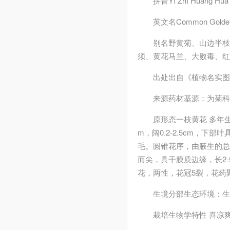
拼音
Yì Zhī Huánɡ Huā
英文名
Common Golden
别名
野黄菊、山边半
须、黄花马兰、大败毒、红
出处
出自《植物名实图
来源
药材基源：为菊科
原形态
一枝黄花 多年
m，阔0.2-2.5cm，
毛。圆锥花序，由腋生的总
而尖，具干膜质边缘，长2
花，两性，花冠5裂，花药
生境分部
生态环境：生
栽培
生物学特性 喜凉