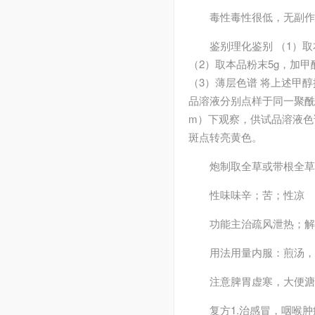
毒性
毒性很低，无副作
鉴别
理化鉴别 （1）
（2）取本品粉末5g，加甲
（3）薄层色谱 将上述甲
品溶液分别点样于同一聚酰胺
m）下观察，供试品溶液色
斑点转亮黄色。
炮制
取全草或带根全草
性味
味辛；苦；性凉
功能主治
疏风泄热；
用法用量
内服：煎汤，9
注意
脾胃虚寒，大便溏
复方
1.治感冒，咽喉