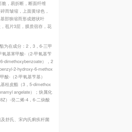
而脆，易折断，断面纤维
破碎而皱缩，上面黄绿色，
钝，基部狭缩而形成翅状叶
，苞片3层，膜质宿存，花
苄酯为在成分：2，3，6-三甲
，6-二甲氧基苯甲酸-（2-甲氧基苄
dimethoxybenzoate），2
l-2-hydroxy-6-methox
苯甲酸-（2-甲氧基苄基）
桂皮酯（3，5-dimethox
innamyl angelate）；炔属化
2E，8Z）-癸二烯-4，6-二炔酸
菌及舒氏、宋内氏痢疾杆菌