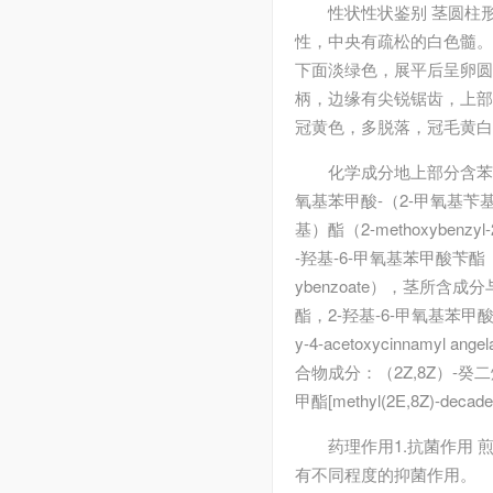
性状
性状鉴别 茎圆柱
性，中央有疏松的白色髓。
下面淡绿色，展平后呈卵圆形
柄，边缘有尖锐锯齿，上部
冠黄色，多脱落，冠毛黄白
化学成分
地上部分含苯甲
氧基苯甲酸-（2-甲氧基苄基）酯（
基）酯（2-methoxybenzyl
-羟基-6-甲氧基苯甲酸苄酯（benz
ybenzoate），茎所含
酯，2-羟基-6-甲氧基苯
y-4-acetoxycinnamyl 
合物成分：（2Z,8Z）-癸二烯-4
甲酯[methyl(2E,8Z)-dec
药理作用
1.抗菌作用
有不同程度的抑菌作用。