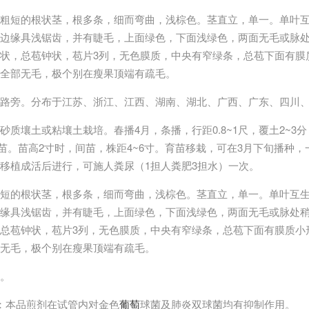
粗短的根状茎，根多条，细而弯曲，浅棕色。茎直立，单一。单叶
边缘具浅锯齿，并有睫毛，上面绿色，下面浅绿色，两面无毛或脉
状，总苞钟状，苞片3列，无色膜质，中央有窄绿条，总苞下面有膜
全部无毛，极个别在瘦果顶端有疏毛。
路旁。分布于江苏、浙江、江西、湖南、湖北、广西、广东、四川
砂质壤土或粘壤土栽培。春播4月，条播，行距0.8~1尺，覆土2~3
出苗。苗高2寸时，间苗，株距4~6寸。育苗移栽，可在3月下旬播种
移植成活后进行，可施人粪尿（1担人粪肥3担水）一次。
粗短的根状茎，根多条，细而弯曲，浅棕色。茎直立，单一。单叶互
缘具浅锯齿，并有睫毛，上面绿色，下面浅绿色，两面无毛或脉处
总苞钟状，苞片3列，无色膜质，中央有窄绿条，总苞下面有膜质小
无毛，极个别在瘦果顶端有疏毛。
。
：本品煎剂在试管内对金色
葡萄
球菌及肺炎双球菌均有抑制作用。