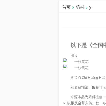
首页
>
药材
>
y
以下是《全国
图片
拼音
Yì Zhī Huánɡ Huā
别名
粘糊菜、
破布叶
[
来源
本品为菊科植物一
y].以
根
及
全草
入药。秋、