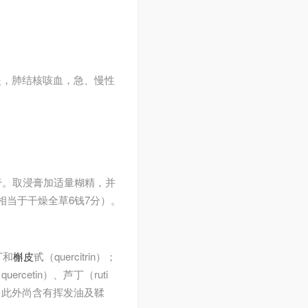
炎，肺结核咳血，急、慢性
膏。取浸膏加适量糊精，并
相当于干燥全草6钱7分）。
丁和
槲皮
甙（quercitrin）；
uercetin）、芦丁（ruti
de）。此外尚含有挥发油及鞣