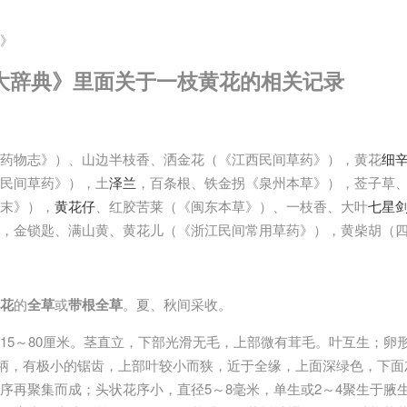
》
大辞典》里面关于一枝黄花的相关记录
药物志》）、山边半枝香、洒金花（《江西民间草药》），黄花
细
民间草药》），土
泽兰
，百条根、铁金拐《泉州本草》），莶子草
末》），
黄花仔
、红胶苦莱（《闽东本草》）、一枝香、大叶
七星
，金锁匙、满山黄、黄花儿（《浙江民间常用草药》），黄柴胡（
花
的
全草
或
带根全草
。夏、秋间采收。
15～80厘米。茎直立，下部光滑无毛，上部微有茸毛。叶互生；卵形
部叶具柄，有极小的锯齿，上部叶较小而狭，近于全缘，上面深绿色，下
序再聚集而成；头状花序小，直径5～8毫米，单生或2～4聚生于腋