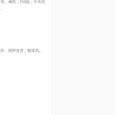
黄色，雌性，约8枚；中央筒
月。
损伤，痈肿发背，鹅掌风。