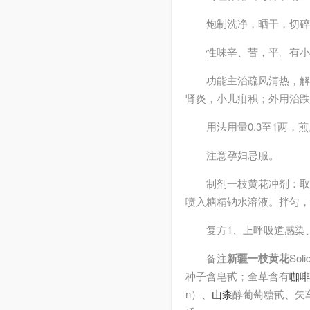
炮制
洗净，晒干，切碎
性味
辛、苦，平。有小
功能主治
疏风清热，
肾炎，小儿疳积；外用治跌
用法用量
0.3至1两
注意
孕妇忌服。
制剂
一枝黄花冲剂：取
喷入糖精钠水溶液。拌匀，
复方
1、上呼吸道感染
备注
新疆一枝黄花
So
种子含皂甙；全草含有
咖啡
n）、
山柰
醇葡萄糖甙、矢车菊双