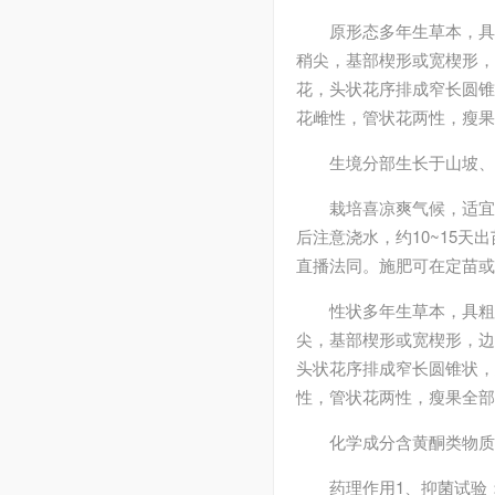
原形态
多年生草本，具
稍尖，基部楔形或宽楔形，
花，头状花序排成窄长圆锥
花雌性，管状花两性，瘦果
生境分部
生长于山坡、
栽培
喜凉爽气候，适宜
后注意浇水，约10~15天
直播法同。施肥可在定苗或
性状
多年生草本，具
尖，基部楔形或宽楔形，边
头状花序排成窄长圆锥状，
性，管状花两性，瘦果全部
化学成分
含黄酮类物质
药理作用
1、抑菌试验