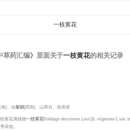
一枝黄花
中草药汇编》里面关于
一枝黄花
的相关记录
云南]、金
柴胡
[西南]、山厚合、老虎尿
枝黄花属植物
一枝黄花
Solidago decurrens Lour.[S. virgaurea L var
冬季采收。