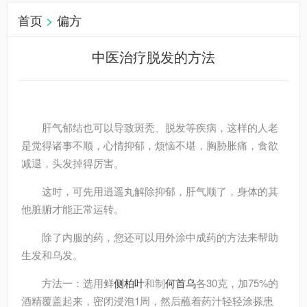
首页
>
偏方
中医治疗脱发的方法
肝气郁结也可以导致斑秃、脱发等疾病，这样的人老
是觉得诸事不顺，心情抑郁，烦恼不堪，胸胁胀痛，食欲
减退，头发掉得厉害。
这时，可先用逍遥丸解除抑郁，肝气顺了，身体的其
他脏腑才能正常运转。
除了内服的药，您还可以用外涂中成药的方法来帮助
生发和乌发。
方法一：选用鲜
侧柏叶
和制
何首乌
各30克，加75%的
酒精覆盖起来，密闭浸泡1周，然后蘸着药汁轻轻涂搽患