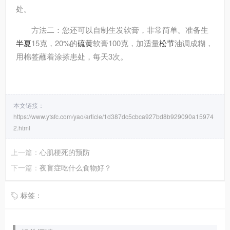
处。
方法二：您还可以自制生发软膏，非常简单。准备生
半夏
15克，20%的
硫黄
软膏100克，加适量
松节
油调成糊，
用棉签蘸着涂搽患处，每天3次。
本文链接：
https://www.ytsfc.com/yao/article/1d387dc5cbca927bd8b929090a15974
2.html
上一篇：
心肌梗死的预防
下一篇：
夜盲症吃什么食物好？
标签：