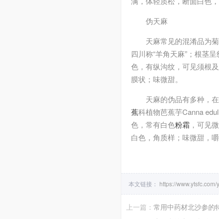
满，体轻质松，断面白色，
伪天麻
天麻常见的混淆品为菊科植物
四川称“羊角天麻”；根茎呈
色，有纵沟纹，可见须根及
膜状；味微甜。
天麻的伪品有多种，在
蕉
科植物芭蕉芋Canna e
色，常有白色
粉霜
，可见微
白色，角质样；味微甜，嚼
本文链接：
https://www.ytsfc.com
上一篇：
常用中药材北沙参的