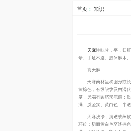
首页
>
知识
天麻
性味甘，平，归
晕、手足不遂、肢体麻木、
真天麻
天麻药材呈椭圆形或长
黄棕色，有纵皱纹及由潜伏
基，另端有圆脐形疤痕；质
满、质坚实、黄白色、半透明
天麻洗净，润透或蒸软
环纹；切面黄白色至淡棕色