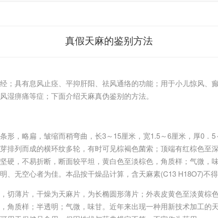
真假天麻的鉴别方法
肝经；具有息风止痉、平抑肝阳、祛风通络的功能；用于小儿惊风、
风湿痹痛等症；下面介绍天麻真伪鉴别的方法。
条形，略扁，皱缩而稍弯曲，长3～15厘米，宽1.5～6厘米，厚0．
芽排列而成的横环纹多轮，有时可见棕褐色菌索；顶端有红棕色至
坚硬，不易折断，断面较平坦，黄白色至淡棕色，角质样；气微，
、无空心者为佳。本品按干燥品计算，含天麻素(C13 H18O7)不得
，切薄片，干燥为天麻片，为长椭圆形薄片；外表皮黄色至淡黄棕
，角质样；半透明；气微，味甘。近年来出现一种用新技术加工的