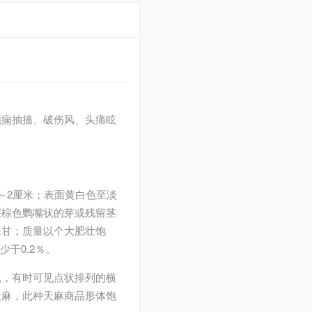
癫痫抽搐、破伤风、头痛眩
5～2厘米；表面黄白色至淡
深棕色鹦嘴状的芽或残留茎
味甘；质量以个大肥壮饱
少于0.2％。
色，有时可见点状排列的横
天麻，此种天麻商品形体饱