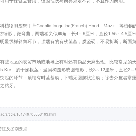
可用于保健品食用，但因性状与药典规定不符，不宜作为药用。
羽裂蟹甲草Cacalia tangutica(Franch) Hand．Mazz．
纺锤形，微弯曲，两端稍尖似羊角；长4～9厘米，直径1.55～4.5
明显线样斜向环节，顶端有的有残茎基；质坚硬，不易折断，断面
有些地区的农贸市场或地摊上有时还有伪品天麻出现。比较常见的
dulis Ker．的干燥根茎；呈扁椭圆形或圆锥形，长3～12厘米，直径
突起的环节；顶端有时茎基痕，下端无圆脐状疤痕；除去外皮者常
之粘牙。
/yao/article/161749705653193.html
特征及鉴别要点