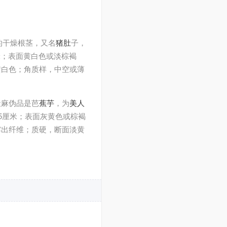
等植物的干燥根茎，又名
猪肚
子，
厘米；表面黄白色或淡棕褐
黄白色；角质样，中空或薄
天麻伪品是芭
蕉芋
，为
美人
2～5厘米；表面灰黄色或棕褐
露出纤维；质硬，断面淡黄