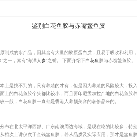
鉴别白花鱼胶与赤嘴鳘鱼胶
胶原制成的水产品，因其含有大量的胶原蛋白质，且易于吸收和利用
珍”之一，素有“海洋
人参
”之誉。 下面介绍下白
花鱼
胶与赤嘴鳘鱼胶。
本上是找不到的，只有养殖的才有，但是因为养殖的风险较大，投
面上的白花鱼胶个头都比较小，而且要印尼孟加拉产地的白花鱼胶
较一般，白花鱼胶一直都是香港人养颜美容的奢侈品来的。
分布在北太平洋西部、广东南澳周边海域，是现在吃的比较多，特
从档次上讲仅次于金钱鳘鱼胶，若从品质及实际应用，那才是鳘鱼