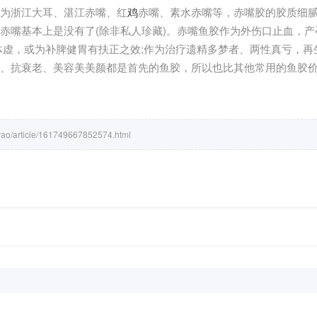
为浙江大耳、湛江赤嘴、红
鸡
赤嘴、素水赤嘴等，赤嘴胶的胶质细
赤嘴基本上是没有了(除非私人珍藏)。赤嘴鱼胶作为外伤口止血，
体虚，或为补脾健胃有扶正之效;作为治疗遗精多梦者、两性真亏，再
、抗衰老、美容美美颜都是首先的鱼胶，所以也比其他常用的鱼胶
/yao/article/161749667852574.html