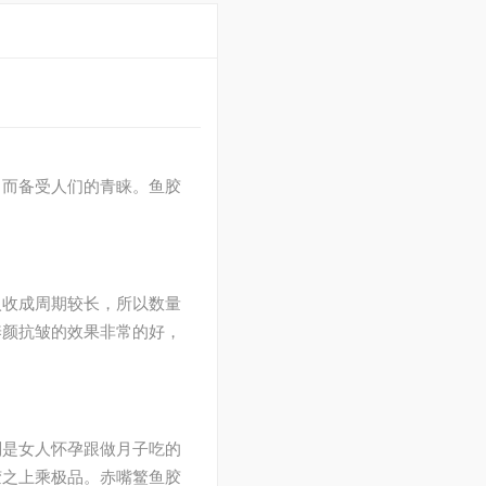
，而备受人们的青睐。鱼胶
入收成周期较长，所以数量
养颜抗皱的效果非常的好，
别是女人怀孕跟做月子吃的
胶之上乘极品。赤嘴鳘鱼胶