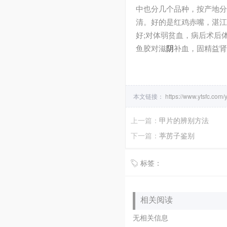
中也分几个品种，按产地分
清。好的是红鸡赤嘴，湛江
好;对体弱贫血，病后术后
鱼胶对滋
阴
补血，固精益肾
本文链接：
https://www.ytsfc.com
上一篇：
甲片的辨别方法
下一篇：
葶苈子鉴别
标签：
相关阅读
无相关信息