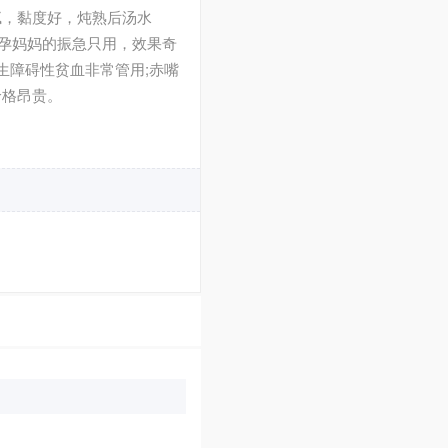
腻，黏度好，炖熟后汤水
产孕妈妈的振急只用，效果奇
生障碍性贫血非常管用;赤嘴
价格昂贵。