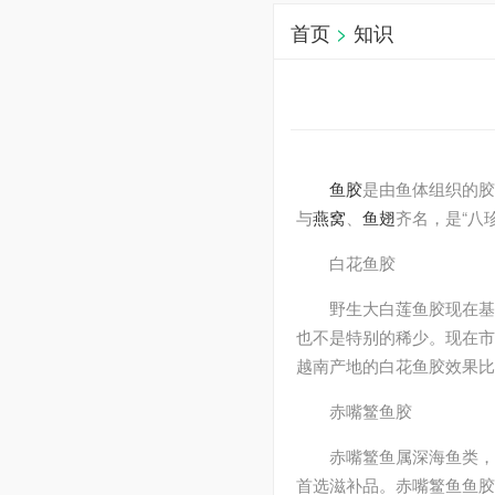
首页
>
知识
鱼胶
是由鱼体组织的
与
燕窝
、
鱼翅
齐名，是“八
白花鱼胶
野生大白莲鱼胶现在基
也不是特别的稀少。现在市
越南产地的白花鱼胶效果比
赤嘴鳘鱼胶
赤嘴鳘鱼属深海鱼类，
首选滋补品。赤嘴鳘鱼鱼胶