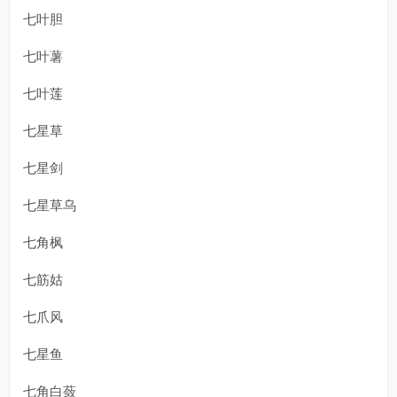
七叶胆
七叶薯
七叶莲
七星草
七星剑
七星草乌
七角枫
七筋姑
七爪风
七星鱼
七角白蔹