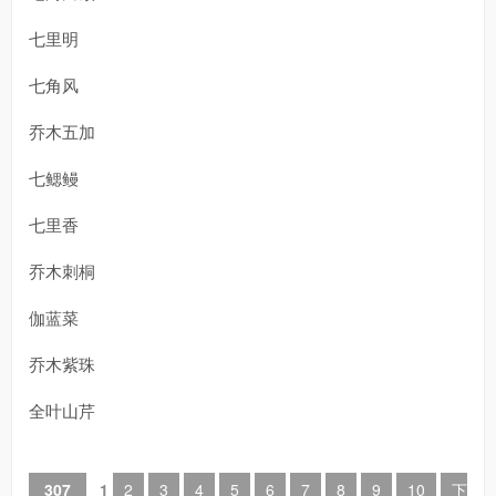
七里明
七角风
乔木五加
七鳃鳗
七里香
乔木刺桐
伽蓝菜
乔木紫珠
全叶山芹
307
1
2
3
4
5
6
7
8
9
10
下