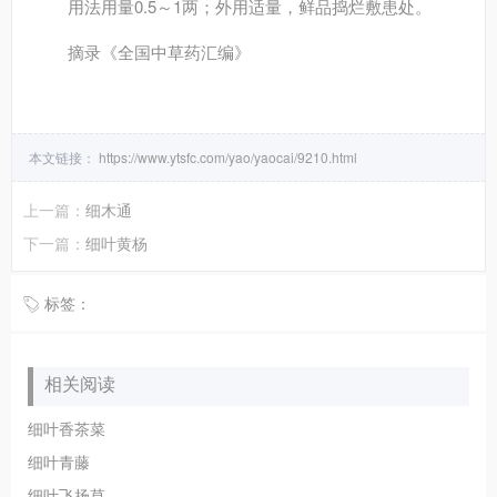
用法用量
0.5～1两；外用适量，鲜品捣烂敷患处。
摘录
《全国中草药汇编》
本文链接：
https://www.ytsfc.com/yao/yaocai/9210.html
上一篇：
细木通
下一篇：
细叶黄杨
标签：
相关阅读
细叶香茶菜
细叶青藤
细叶飞扬草