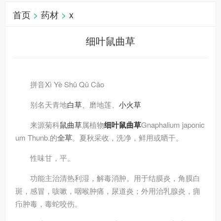
首页
>
药材
>
x
细叶鼠曲草
拼音
Xì Yè Shǔ Qǔ Cǎo
别名
天青地
白草
、磨地莲、
小火草
来源
菊科
鼠曲草
属植物
细叶鼠曲草
Gnaphalium japonic
um Thunb.的
全草
。夏秋采收，洗净，鲜用或晒干。
性味
甘，平。
功能主治
清热利湿，解毒消肿。用于结膜炎，角膜白
斑，感冒，咳嗽，咽喉肿痛，尿道炎；外用治乳腺炎，痈
疖肿毒，毒蛇咬伤。