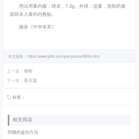
用法用量
内服：研末，1-2g。外用：适量，熬制药膏
或研末入膏药内敷贴。
摘录
《中华本草》
本文链接：
https://www.ytsfc.com/yao/yaocai/8954.html
上一篇：
香附
下一篇：
香豆蔻
标签：
相关阅读
阿魏的鉴别方法