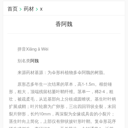
首页
>
药材
>
x
香阿魏
拼音
Xiānɡ ā Wèi
别名
类
阿魏
来源
药材基源：为伞形科植物多伞阿魏的树脂。
原形态
多年生一次结果的草本，高1-1.5m。根纺锤
形，粗大，顶端残留枯萎叶鞘纤维。茎单一，稀2-4，粗
壮，被疏柔毛，从近基部向上分枝成圆锥状。基生叶叶柄
扩展成鞘；叶片轮廓为广卵形，三出四回羽状全裂，末回
裂片卵形，长约10mm，再深裂为全缘或具齿的小裂片；
茎生叶向上简化，上部仅有卵状披针形叶鞘。复伞形花序