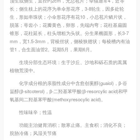
顶生或侧生，直径约2cm，无总苞片；伞辐通常4，近等
长；侧生枝上的花序为单伞形花序，3-8轮生，因多处轮
生，形如串珠状；小伞形花序有花10，小总苞片鳞片状，
脱落；萼齿小；花瓣黄色，卵形，先端内弯；花柱基扁圆
锥形，花柱延长，柱头增粗为头状。分生果椭圆形，长3-7
mm，宽1.5-3mm，背棱丝状，侧棱狭翅状；每棱槽内有油
管1，合生面油管2。花期5月，果期6月。
生境分部
生态环境：生于沙丘、沙地和砾石质的蒿属
植物荒漠中。
化学成分
根的亲脂性成分中含愈创薁醇(guaiol)，β-谷
甾醇(β-sitcoterol)，β-二羟基苯甲酸(β-resorcylic acid)和甲
氧基间二羟基苯甲酸(methoxyresocylic acid)。
性味
味辛；性温
功能主治
健胃消积；散寒止痛。主食积；消化不良；
脘胁冷痛；风湿关节痛