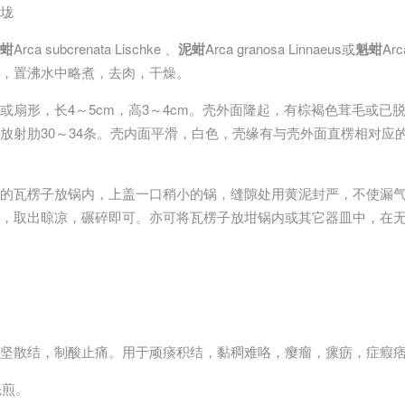
垅
蚶
Arca subcrenata Lischke 、
泥蚶
Arca granosa Linnaeus或
魁蚶
Arc
，置沸水中略煮，去肉，干燥。
或扇形，长4～5cm，高3～4cm。壳外面隆起，有棕褐色茸毛或已
放射肋30～34条。壳内面平滑，白色，壳缘有与壳外面直楞相对应
的瓦楞子放锅内，上盖一口稍小的锅，缝隙处用黄泥封严，不使漏
，取出晾凉，碾碎即可。亦可将瓦楞子放坩锅内或其它器皿中，在
坚散结，制酸止痛。用于顽痰积结，黏稠难咯，瘿瘤，瘰疬，症瘕
先煎。