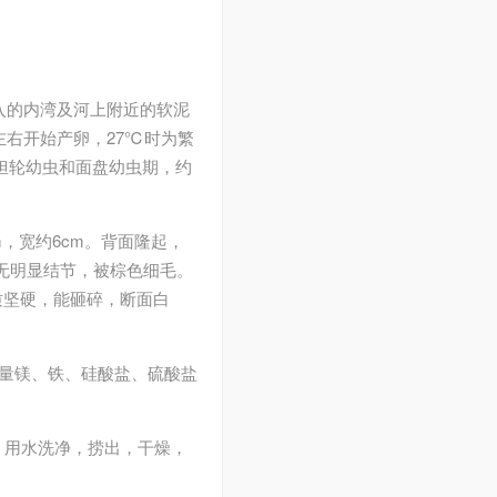
。
入的内湾及河上附近的软泥
右开始产卵，27℃时为繁
担轮幼虫和面盘幼虫期，约
，宽约6cm。背面隆起，
，无明显结节，被棕色细毛。
质坚硬，能砸碎，断面白
少量镁、铁、硅酸盐、硫酸盐
材，用水洗净，捞出，干燥，