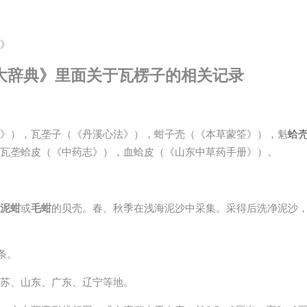
》
大辞典》里面关于瓦楞子的相关记录
》），瓦垄子（《丹溪心法》），蚶子壳（《本草蒙筌》），魁
蛤
瓦垄蛤皮（《中药志》），血蛤皮（《山东中草药手册》）。
泥蚶
或
毛蚶
的贝壳。春、秋季在浅海泥沙中采集。采得后洗净泥沙
条。
苏、山东、广东、辽宁等地。