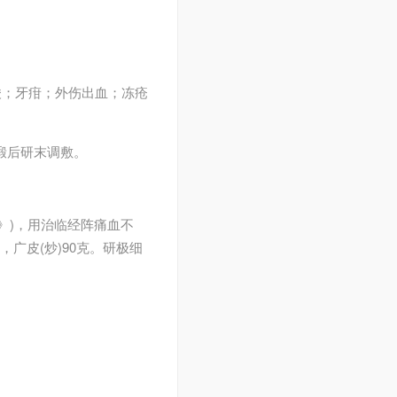
酸；牙疳；外伤出血；冻疮
，煅后研末调敷。
掌》)，用治临经阵痛血不
，广皮(炒)90克。研极细