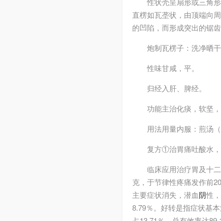
性状
壳呈扇形或三角形
直楞如瓦垄状，由顶端向周
的凹陷，而形成突出的锯齿
炮制
瓦楞子：洗净晒干
性味
甘咸，平。
归经
入肝、脾经。
功能主治
化痰，软坚，
用法用量
内服：煎汤（
复方
①治胃痛吐酸水，
临床应用
治疗胃及十二
克，于节律性疼痛发作前20
主要症状消失，潜血
阴
性，
8.79％。好转是指症状
占13.71％。总有效率达