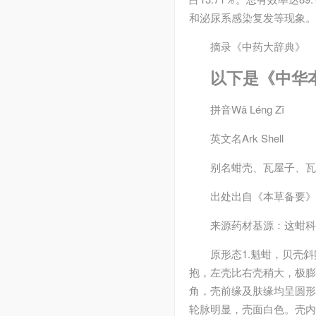
和泌尿系感染复发等现象。
摘录
《中药大辞典》
以下是《中华
拼音
Wǎ Lénɡ Zǐ
英文名
Ark Shell
别名
蚶壳、瓦屋子、瓦
出处
出自《本草备要》
来源
药材基源：这蚶科
原形态
1.魁蚶，贝壳斜
抱，左壳比右壳稍大，极膨
角，壳前缘及肤缘均呈圆形；
轮脉明显，壳面白色。壳内