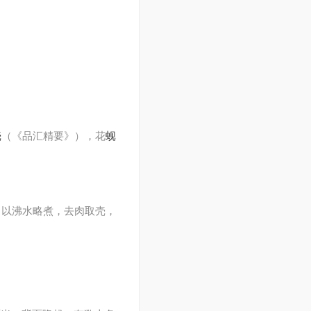
壳
（《品汇精要》），花
蚬
，以沸水略煮，去肉取壳，