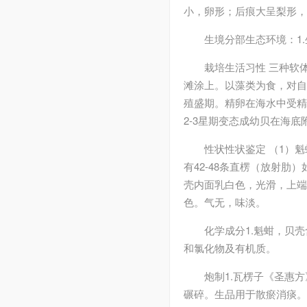
小，卵形；后痕大呈梨形，
生境分部
生态环境：1
栽培
生活习性 三种软
滩涂上。以藻类为食，对自
殖盛期。精卵在海水中受精
2-3星期变态成幼贝在海底
性状
性状鉴定 （1）
有42-48条直楞（放射
壳内面乳白色，光滑，上端
色。气无，味淡。
化学成分
1.魁蚶，贝
和氯化物及有机质。
炮制
1.瓦楞子《圣惠
碾碎。生品用于散瘀消痰。