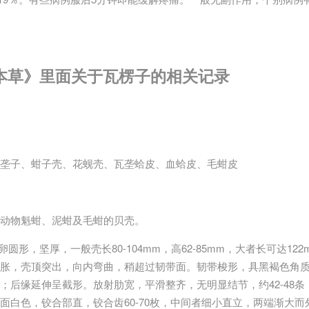
本草》里面关于瓦楞子的相关记录
垄子、蚶子壳、花蚬壳、瓦垄蛤皮、血蛤皮、毛蚶皮
动物魁蚶、泥蚶及毛蚶的贝壳。
卵圆形，坚厚，一般壳长80-104mm，高62-85mm，大者长可达122
胀，壳顶突出，向内弯曲，稍超过韧带面。韧带梭形，具黑褐色角
后缘延伸呈截形。放射肋宽，平滑整齐，无明显结节，约42-48条，
面白色，铰合部直，铰合齿60-70枚，中间者细小直立，两端渐大