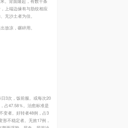
厘米。背面隆起，有数十条
滑，上端边缘有与肋纹相应
肉、无沙土者为佳。
取出放凉，碾碎用。
每日3次，饭前服。或每次20
，占47.58％。治愈标准是
变者。好转者48例，占3
变形不稳定者。无效17例，
例有颜面浮肿、尿血、尿混浊