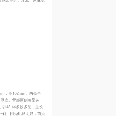
mm，高102mm。两壳合
质厚皮。背部两侧略呈钝
以43-44条较多见，生长
而外斜。闭壳肌良明显，前痕