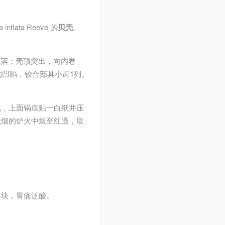
a inflata Reeve 的
贝壳
。
脱落；壳顶突出，向内卷
的凹陷，铰合部具小齿1列。
气，上面锅底贴一白纸并压
无烟的炉火中煅至红透，取
痞块，胃痛泛酸。