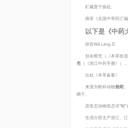
贮藏
置干燥处。
摘录
《全国中草药汇编
以下是《中药
拼音
Wǎ Lénɡ Zǐ
别名
蚶壳（《本草拾遗
壳
（《浙江中药手册》），
出处
《本草备要》
来源
为蚶科动物
魁蚶、
晒干。
原形态
动物形态详"蚶"
生境分部
主产浙江、江