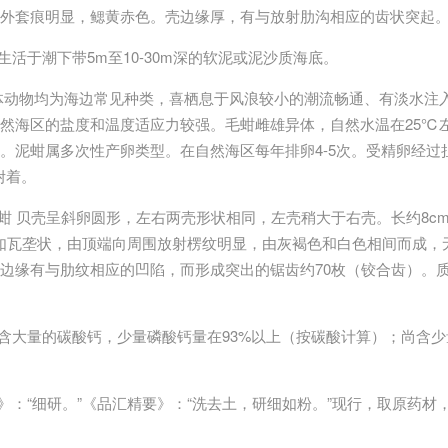
外套痕明显，鳃黄赤色。壳边缘厚，有与放射肋沟相应的齿状突起
.生活于潮下带5m至10-30m深的软泥或泥沙质海底。
体动物均为海边常见种类，喜栖息于风浪较小的潮流畅通、有淡水注
然海区的盐度和温度适应力较强。毛蚶雌雄异体，自然水温在25℃左
。泥蚶属多次性产卵类型。在自然海区每年排卵4-5次。受精卵经过
附着。
魁蚶 贝壳呈斜卵圆形，左右两壳形状相同，左壳稍大于右壳。长约8cm
肋）如瓦垄状，由顶端向周围放射楞纹明显，由灰褐色和白色相间而成
边缘有与肋纹相应的凹陷，而形成突出的锯齿约70枚（铰合齿）。
壳含大量的碳酸钙，少量磷酸钙量在93%以上（按碳酸计算）；尚含
方》：“细研。”《品汇精要》：“洗去土，研细如粉。”现行，取原药