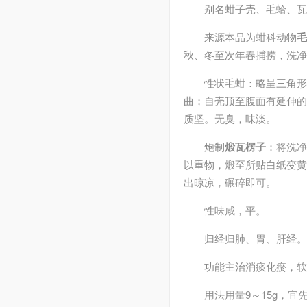
别名
蚶子壳、毛蛤、瓦
来源
本品为蚶科动物
毛
秋、冬至次年春捕捞，洗净
性状
毛蚶：略呈三角形
曲；自壳顶至腹面有延伸的
质坚。无臭，味淡。
炮制
煅瓦楞子
：将洗净
以重物，煅至所贴白纸变黄
出晾凉，碾碎即可。
性味
咸，平。
归经
归肺、胃、肝经。
功能主治
消痰化瘀，软
用法用量
9～15g，宜