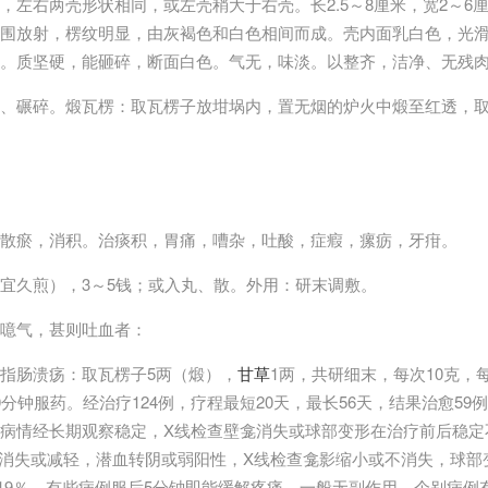
，左右两壳形状相同，或左壳稍大于右壳。长2.5～8厘米，宽2～6
围放射，楞纹明显，由灰褐色和白色相间而成。壳内面乳白色，光
。质坚硬，能砸碎，断面白色。气无，味淡。以整齐，洁净、无残
、碾碎。煅瓦楞：取瓦楞子放坩埚内，置无烟的炉火中煅至红透，
散瘀，消积。治痰积，胃痛，嘈杂，吐酸，症瘕，瘰疬，牙疳。
宜久煎），3～5钱；或入丸、散。外用：研末调敷。
噫气，甚则吐血者：
指肠溃疡：取瓦楞子5两（煅），
甘草
1两，共研细末，每次10克，
分钟服药。经治疗124例，疗程最短20天，最长56天，结果治愈59例
病情经长期观察稳定，X线检查壁龛消失或球部变形在治疗前后稳定不
基本消失或减轻，潜血转阴或弱阳性，X线检查龛影缩小或不消失，球部
89.19％。有些病例服后5分钟即能缓解疼痛。一般无副作用，个别病