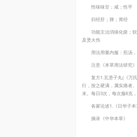
性味
味甘；咸；性平
归经
肝；脾；胃经
功能主治
消痰化瘀；
及烫火伤
用法用量
内服：煎汤，
注意
《本草用法研究》
复方
1.瓦垄子丸(《
行，按之硬满，属实痛者。3.
末。每日3次，每次服6克
各家论述
1.《日华子
摘录
《中华本草》