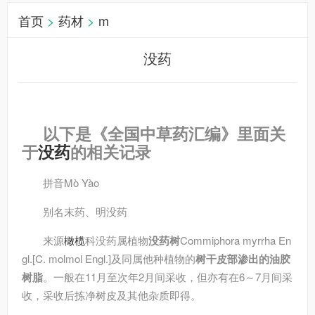
首页
>
药材
>
m
没药
以下是《全国中草药汇编》里面关
于
没药
的相关记录
拼音
Mò Yào
别名
末药、明没药
来源
橄榄
科没药属植物
没药树
Commiphora myrrha En
gl.[C. molmol Engl.]及同属他种植物的
树干皮部渗出的油胶
树脂
。一般在11月至次年2月间采收，但亦有在6～7月间采
收，采收后拣净树皮及其他杂质即得。