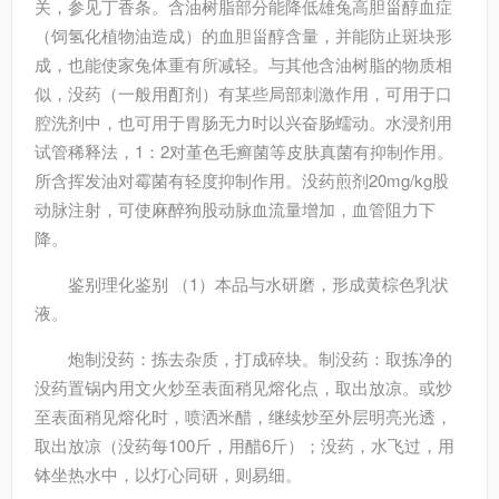
关，参见丁香条。含油树脂部分能降低雄兔高胆甾醇血症
（饲氢化植物油造成）的血胆甾醇含量，并能防止斑块形
成，也能使家兔体重有所减轻。与其他含油树脂的物质相
似，没药（一般用酊剂）有某些局部刺激作用，可用于口
腔洗剂中，也可用于胃肠无力时以兴奋肠蠕动。水浸剂用
试管稀释法，1：2对堇色毛癣菌等皮肤真菌有抑制作用。
所含挥发油对霉菌有轻度抑制作用。没药煎剂20mg/kg股
动脉注射，可使麻醉狗股动脉血流量增加，血管阻力下
降。
鉴别
理化鉴别 （1）本品与水研磨，形成黄棕色乳状
液。
炮制
没药：拣去杂质，打成碎块。制没药：取拣净的
没药置锅内用文火炒至表面稍见熔化点，取出放凉。或炒
至表面稍见熔化时，喷洒米醋，继续炒至外层明亮光透，
取出放凉（没药每100斤，用醋6斤）；没药，水飞过，用
钵坐热水中，以灯心同研，则易细。