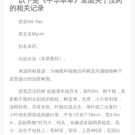
以下是《中华本草》里面关于没药
的相关记录
拼音
Mò Yào
英文名
Myrrh
别名
末药。
出处
出自《本草图经》。
来源
药材基源：为橄榄科植物没药树及同属植物树干
皮部渗出的油胶树脂。
原形态
没药树 低矮灌木或乔木，高约3m。树干粗，具
多数不规则尖刻状的粗枝；树皮薄，光滑，小片状剥落，
淡橙棕色，后变灰色。叶散生或丛生，单叶或三出复叶；
小叶倒长卵形或倒披针形，中央1片长7-18mm，宽4-5m
m，远较两侧1对为大，钝头，全缘或末端稍具锯齿。花
小，丛生于短枝上；萼杯状，宿存，上具4钝齿；花冠白