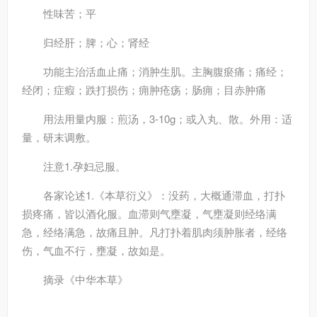
性味
苦；平
归经
肝；脾；心；肾经
功能主治
活血止痛；消肿生肌。主胸腹瘀痛；痛经；
经闭；症瘕；跌打损伤；痈肿疮疡；肠痈；目赤肿痛
用法用量
内服：煎汤，3-10g；或入丸、散。外用：适
量，研末调敷。
注意
1.孕妇忌服。
各家论述
1.《本草衍义》：没药，大概通滞血，打扑
损疼痛，皆以酒化服。血滞则气壅凝，气壅凝则经络满
急，经络满急，故痛且肿。凡打扑着肌肉须肿胀者，经络
伤，气血不行，壅凝，故如是。
摘录
《中华本草》