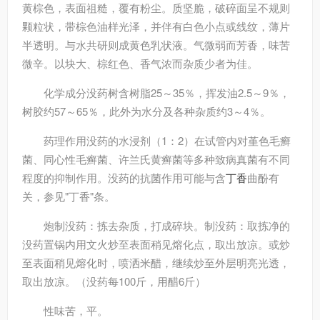
黄棕色，表面祖糙，覆有粉尘。质坚脆，破碎面呈不规则
颗粒状，带棕色油样光泽，并伴有白色小点或线纹，薄片
半透明。与水共研则成黄色乳状液。气微弱而芳香，味苦
微辛。以块大、棕红色、香气浓而杂质少者为佳。
化学成分
没药树含树脂25～35％，挥发油2.5～9％，
树胶约57～65％，此外为水分及各种杂质约3～4％。
药理作用
没药的水浸剂（1：2）在试管内对堇色毛癣
菌、同心性毛癣菌、许兰氏黄癣菌等多种致病真菌有不同
程度的抑制作用。没药的抗菌作用可能与含
丁香
曲酚有
关，参见"丁香"条。
炮制
没药：拣去杂质，打成碎块。制没药：取拣净的
没药置锅内用文火炒至表面稍见熔化点，取出放凉。或炒
至表面稍见熔化时，喷洒米醋，继续炒至外层明亮光透，
取出放凉。（没药每100斤，用醋6斤）
性味
苦，平。