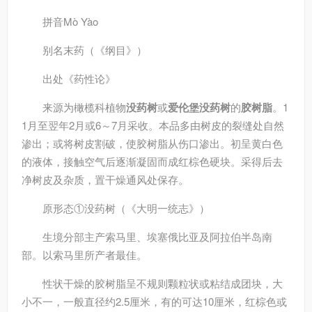
拼音
Mò Yào
别名
末药（《纲目》）
出处
《药性论》
来源
为橄榄科植物
没药树
或
爱伦堡没药树
的
胶树脂
。1
1月至翌年2月或6～7月采收。本品多由树皮的裂缝处自然
渗出；或将树皮割破，使胶树脂从伤口渗出。初呈黄白色
的液体，接触空气后逐渐凝固而成红棕色硬块。采得后去
净树皮及杂质，置干燥通风处保存。
原形态
①没药树（《大明一统志》）
生境分部
主产索马里、埃塞俄比亚及阿拉伯半岛南
部。以索马里所产者最佳。
性状
干燥的胶树脂呈不规则颗粒状或粘结成团块，大
小不一，一般直径约2.5厘米，有的可达10厘米，红棕色或