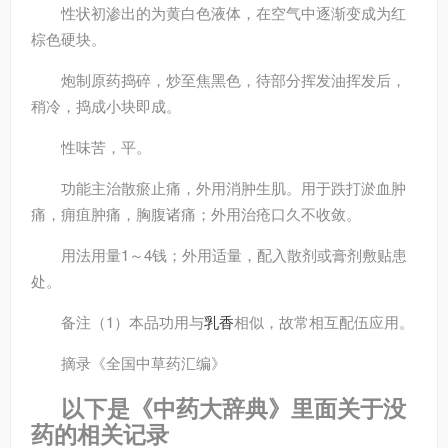
性状
初渗出的为黄白色液体，在空气中逐渐变成为红
棕色硬块。
炮制
原药捣碎，炒至焦黑色，待部分挥发油挥发后，
稍冷，捣成小块即成。
性味
苦，平。
功能主治
散瘀止痛，外用消肿生肌。用于跌打淤血肿
痛，痈疽肿痛，胸腹诸痛；外用治疮口久不收敛。
用法用量
1～4钱；外用适量，配入散剂或膏剂敷贴患
处。
备注
（1）本品功用与
乳香
相似，故常相互配伍应用。
摘录
《全国中草药汇编》
以下是《中药大辞典》里面关于没
药的相关记录