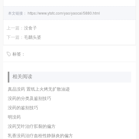
本文链接：
https://www.ytsfc.com/yao/yaocai/5880.html
上一篇：
没食子
下一篇：
毛黐头婆
标签：
相关阅读
真品没药 置纸上火烤无扩散油迹
没药的分类及鉴别技巧
没药的鉴别技巧
明没药
没药艾叶治疗肛裂的偏方
乳香没药治疗血栓性静脉炎的偏方