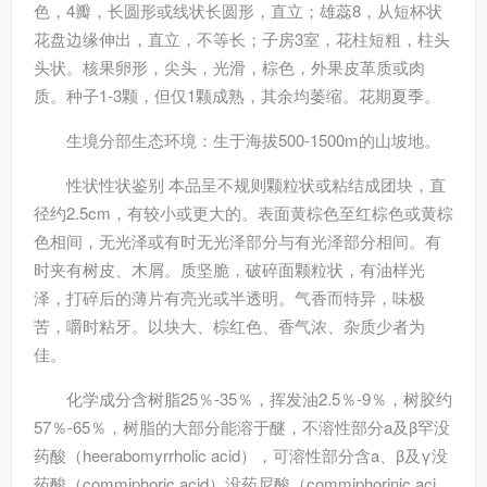
色，4瓣，长圆形或线状长圆形，直立；雄蕊8，从短杯状
花盘边缘伸出，直立，不等长；子房3室，花柱短粗，柱头
头状。核果卵形，尖头，光滑，棕色，外果皮革质或肉
质。种子1-3颗，但仅1颗成熟，其余均萎缩。花期夏季。
生境分部
生态环境：生于海拔500-1500m的山坡地。
性状
性状鉴别 本品呈不规则颗粒状或粘结成团块，直
径约2.5cm，有较小或更大的。表面黄棕色至红棕色或黄棕
色相间，无光泽或有时无光泽部分与有光泽部分相间。有
时夹有树皮、木屑。质坚脆，破碎面颗粒状，有油样光
泽，打碎后的薄片有亮光或半透明。气香而特异，味极
苦，嚼时粘牙。以块大、棕红色、香气浓、杂质少者为
佳。
化学成分
含树脂25％-35％，挥发油2.5％-9％，树胶约
57％-65％，树脂的大部分能溶于醚，不溶性部分a及β罕没
药酸（heerabomyrrholic acid），可溶性部分含a、β及γ没
药酸（commiphoric acid）没药尼酸（commiphorinic aci