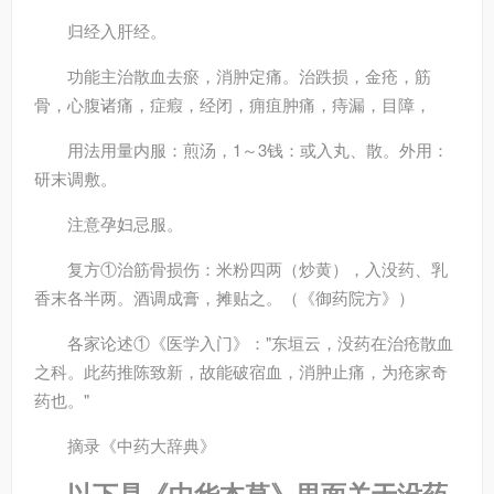
归经
入肝经。
功能主治
散血去瘀，消肿定痛。治跌损，金疮，筋
骨，心腹诸痛，症瘕，经闭，痈疽肿痛，痔漏，目障，
用法用量
内服：煎汤，1～3钱：或入丸、散。外用：
研末调敷。
注意
孕妇忌服。
复方
①治筋骨损伤：米粉四两（炒黄），入没药、乳
香末各半两。酒调成膏，摊贴之。（《御药院方》）
各家论述
①《医学入门》："东垣云，没药在治疮散血
之科。此药推陈致新，故能破宿血，消肿止痛，为疮家奇
药也。"
摘录
《中药大辞典》