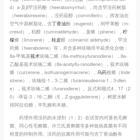
d）a-及β罕没药酚（heerabomyrrhol），尚含罕没药树脂
（heeraboresene），没药萜醇（commiferin）。挥发油在
空气中易树脂化，含
丁香油
酚（eugenol），间甲苯酚（m-
cresol），枯醛（cuminaldehyde），蒎烯（pinene），
柠
檬
烯（limonene），
桂皮
醛（cinnamic aldehyde），罕没
药烯（heerabolene）等，并含多种呋喃倍半萜类化合物：
8a-甲氧基
莪术
呋喃二烯（8a-methoxyfuranodiene），8a-
乙酸基莪术呋喃二烯（8a-acetylfu-ranodiene），莪术呋喃
烯（curzerene，isofruanogermacrene），
乌药
根烯（linde
strene），呋喃桉-1，3-二烯（furanoeudesma-1，3-dien
e），莪术呋喃二烯（furanodiene）。反式和顺式4，17（2
0）-孕甾-3，16-二酮（E，Z-guggulsterone）。树胶水解
得阿拉伯糖，半乳糖和木糖。
药理作用
没药的水浸剂（1：2）在试管内对堇色毛癣
菌、同心性毛癣菌、许兰氏黄癣菌等多种致病真菌有不同
程度的抑制作用。没药的抗菌作用可能与含丁香油酚有