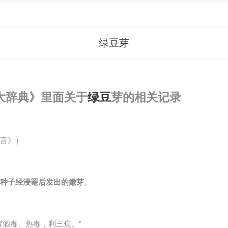
绿豆芽
大辞典》里面关于
绿豆
芽的相关记录
言》）
种子经浸罨后发出的嫩芽
。
解酒毒、热毒，利三焦。"