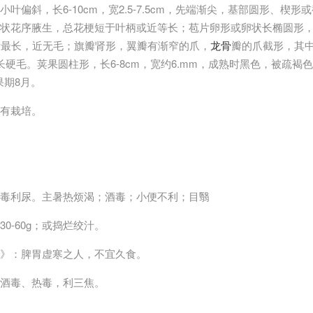
叶偏斜，长6-10cm，宽2.5-7.5cm，先端渐尖，基部圆形、楔
状花序腋生，总花梗短于叶柄或近等长；苞片卵形或卵状长椭圆形
齿最长，近无毛；旗瓣肾形，翼瓣有渐窄的爪，
龙骨
瓣的爪截形，其
长硬毛。荚果圆柱形，长6-8cm，宽约6.mm，成熟时黑色，被疏褐
果期8月。
有栽培。
毒利尿。主暑热烦渴；酒毒；小便不利；目翳
0-60g；或捣烂绞汁。
》：脾胃虚寒之人，不宜久食。
酒毒、热毒，利三焦。