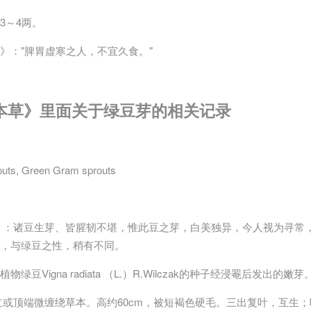
3～4两。
》："脾胃虚寒之人，不宜久食。"
本草》里面关于绿豆芽的相关记录
uts, Green Gram sprouts
》：诸豆生芽、皆腥韧不堪，惟此豆之芽，白美独异，今人视为寻常
，与绿豆之性，稍有不同。
绿豆Vigna radiata （L.）R.Wilczak的种子经浸罨后发出的嫩芽
立或顶端微缠绕草本。高约60cm，被短褐色硬毛。三出复叶，互生；叶