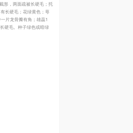
形或截形，两面疏被长硬毛；托
，有长硬毛；花绿黄色；萼
中一片龙骨瓣有角；雄蕊1
色长硬毛。种子绿色或暗绿