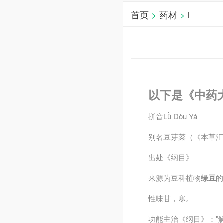
首页
>
药材
>
l
以下是《中药
拼音
Lǜ Dòu Yá
别名
豆芽菜（《本草汇
出处
《纲目》
来源
为豆科植物
绿豆
的
性味
甘，寒。
功能主治
《纲目》："