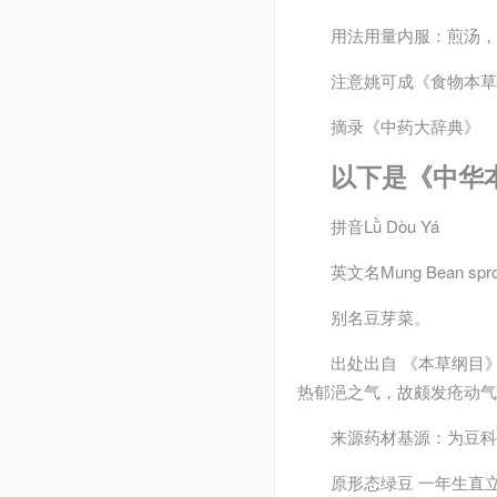
用法用量
内服：煎汤，
注意
姚可成《食物本草
摘录
《中药大辞典》
以下是《中华
拼音
Lǜ Dòu Yá
英文名
Mung Bean spro
别名
豆芽菜。
出处
出自 《本草纲目
热郁浥之气，故颇发疮动气
来源
药材基源：为豆科植物
原形态
绿豆 一年生直