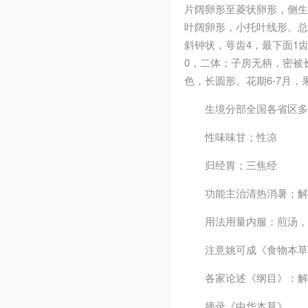
片阔卵形至菱状卵形，侧生小
叶阔卵形，小托叶线形。总
斜钟状，萼齿4，最下面1
0，二体；子房无柄，密被
色，长圆形。花期6-7月，
生境分部
全国各省区多
性味
味甘；性凉
归经
胃；三焦经
功能主治
清热消暑；解
用法用量
内服：煎汤，3
注意
姚可成《食物本草
各家论述
《纲目》：解
摘录
《中华本草》