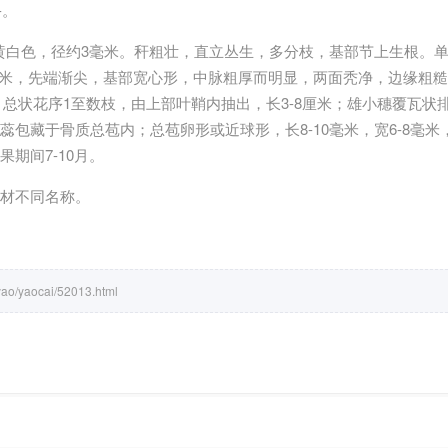
-。
黄白色，径约3毫米。秆粗壮，直立丛生，多分枝，基部节上生根。
1-4厘米，先端渐尖，基部宽心形，中脉粗厚而明显，两面秃净，边缘粗
。总状花序1至数枝，由上部叶鞘内抽出，长3-8厘米；雄小穗覆瓦状
蕊包藏于骨质总苞内；总苞卵形或近球形，长8-10毫米，宽6-8毫
期间7-10月。
材不同名称。
yao/yaocai/52013.html