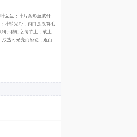
单叶互生；叶片条形至披针
糙；叶鞘光滑，鞘口是没有毛
排列于穗轴之每节上，成上
米，成熟时光亮而坚硬，近白