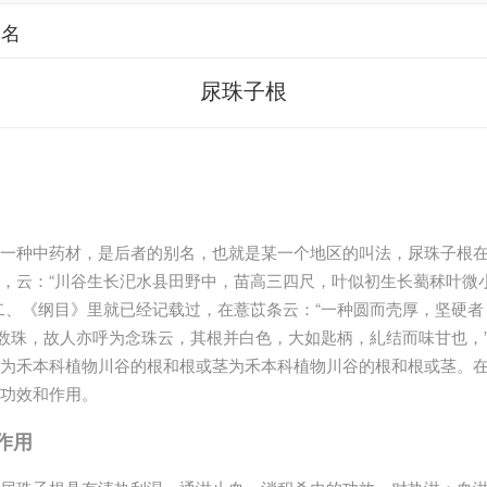
别名
尿珠子根
一种中药材，是后者的别名，也就是某一个地区的叫法，尿珠子根在
，云：“川谷生长汜水县田野中，苗高三四尺，叶似初生长薥秫叶微
二、《纲目》里就已经记载过，在薏苡条云：“一种圆而壳厚，坚硬
经数珠，故人亦呼为念珠云，其根并白色，大如匙柄，糺结而味甘也，
为禾本科植物川谷的根和根或茎为禾本科植物川谷的根和根或茎。
功效和作用。
作用