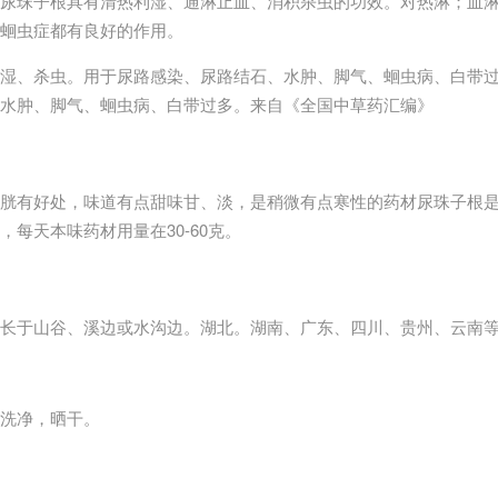
尿珠子根具有清热利湿、通淋止血、消积杀虫的功效。对热淋；血
蛔虫症都有良好的作用。
湿、杀虫。用于尿路感染、尿路结石、水肿、脚气、蛔虫病、白带
水肿、脚气、蛔虫病、白带过多。
来自《全国中草药汇编》
胱有好处，味道有点甜味甘、淡，是稍微有点寒性的药材尿珠子根
每天本味药材用量在30-60克。
长于山谷、溪边或水沟边。湖北。湖南、广东、四川、贵州、云南
洗净，晒干。