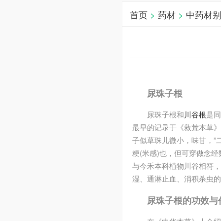
首页
>
药材
>
中药材
尿珠子根
尿珠子根和
川谷根
是同
最早的记录于《救荒本草》
子似草珠儿微小，味甘，”
粳(米感)也，但可穿做念
与今禾本科植物川谷相符，
湿、通淋止血、消积杀虫的
尿珠子根的功效与