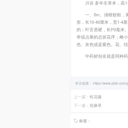
川谷 多年生草本，高1
一、5m。须根较粗，
形，长10-40厘米，宽
的；叶舌质硬，长约l毫米
举或点垂的总状花序；雌小
色、灰色或蓝紫色。花、结果
中药材别名就是同种药
本文链接：
https://www.ytsfc.com/
上一篇：
蛇花藤
下一篇：
批麻草
标签：