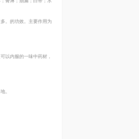
淋；膏淋；崩漏；白带；水
过多。的功效。主要作用为
是可以内服的一味中药材，
等地。