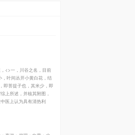
，<>一，川谷之名，目前
小，叶间丛开小黄白花，结
者，即菩提子也，其米少，即
”综上所述，并核其附图，
在中医上认为具有清热利