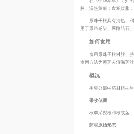
在《中华本草》上介绍
肿；湿热黄疸；食积腹胀；
尿珠子根具有清热、利
用于尿路感染、尿路结石、
如何食用
食用尿珠子根对脾、膀
食用方法为煎药去渣喝药汁，
概况
生境分部中药材植株生
采收储藏
秋季采挖根和根或茎，
药材原始形态