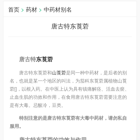
首页
>
药材
>
中药材别名
唐古特东莨菪
唐古特
东
莨菪
唐古特东莨菪和
山莨菪
是同一种中药材，是后者的别
名，也就是某一个地区的叫法，为茄科东莨菪属植物山莨
菪[]，以根入药。在中医上认为具有镇痛解痉、活血去瘀、
止血生肌的功效和作用，在食用唐古特东莨菪需要注意的
是有大毒。忌酸冷，豆类。
特别注意的是唐古特东莨菪有大毒中药材，请勿私自
服用。
唐古特东莨菪的功效与作用