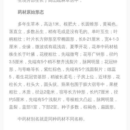
药材原始形态
多年生草本，高达1米。根肥大，长圆锥形，黄褐色。
茎直立，多数丛生，稍有毛或是没有毛的。单叶互生；叶
柄粗壮；叶片长方卵形至窄椭圆形，长8-21厘米，宽4-1-3
厘米，全缘，微波或有疏浅齿。夏季开花，花单中药材植
株生长于叶腋，花梗粗壮，先端微弯；花萼广钟形，径约
3.5厘米，先端有5个稍不整齐浅裂片，脉网明显；花冠钟
形，与萼略等长，紫红棕色，先端有5个浅圆裂片；雄蕊
5，着生花冠管基部，稍被长柔毛；子房上位，近球形，花
柱长大，柱头大，圆头状。蒴果包围于膨大宿萼中，果梗
粗壮，木质，径达2毫米，宿萼长方钟形，长约7厘米，径
约5厘米，先端有5个浅裂片，萼棱粗大凸起，脉网明显，
盖裂，盖部1室，下部2室。种子多数，棕褐色，扁圆形。
中药材别名就是同种药材不同名称。