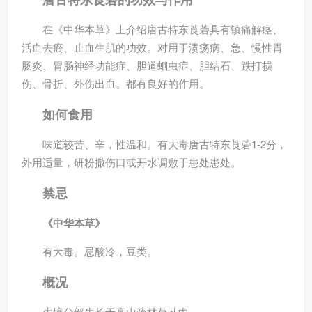
在《中华本草》上介绍唐古特东莨菪具有镇痛解痉、
活血去瘀、止血生肌的功效。对用于溃疡病、急、慢性胃
肠炎、胃肠神经功能症、胆道蛔虫症、胆结石、跌打损
伤、骨折、外伤出血。都有良好的作用。
如何食用
味道较苦、辛，性温和。有大毒唐古特东莨菪1-2分，
外用适量，研粉撒伤口或开水调敷于患处患处。
禁忌
《中华本草》
有大毒。忌酸冷，豆类。
概况
生境分部生长于高山疏林草丛中，