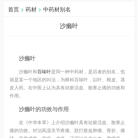
首页
>
药材
>
中药材别名
沙癞叶
沙癞叶
沙癞叶和
百味叶
是同一种中药材，是后者的别名，也
就是某一个地区的叫法，为樟科百味叶，以叶、根皮、茎
皮入药。在中医上认为具有祛瘀活血、散寒止痛的功效和
作用。
沙癞叶的功效与作用
在《中华本草》上介绍沙癞叶具有祛瘀活血、散寒止
痛的功效。对治风湿关节疼痛、跌打瘀血肿痛、骨折、痛