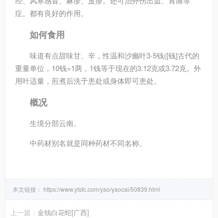
经、风寒感冒、麻疹、皮疹。还可治外伤出血、胃痛等
症。都有良好的作用。
如何食用
味道有点甜味甘、辛，性温和沙癞叶3-5钱
([钱]古代的
重量单位，10钱=1两，1钱等于现在的3.12克或3.72克
。外
用叶适量，煎煮后洗于患处或身体即可患处。
概况
生境分部云南。
中药材别名就是同种药材不同名称。
本文链接：
https://www.ytsfc.com/yao/yaocai/50839.html
上一篇：
金钱白花蛇[广西]