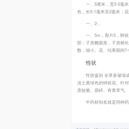
一、5厘米，宽3-5
色，长5-1毫米至2毫米；
一、2-。
一、5m，裂片5，卵
部；子房椭圆形，子房柄长
数，细小。花、结果期间7-
性状
性状鉴别 全草多皱缩
淡土黄绿色的钟状花。叶对
质较脆、易碎。有青草气、
中药材别名就是同种药