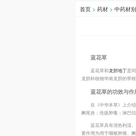
首页
>
药材
>
中药材
蓝花草
蓝花草和
龙胆
地丁
是同
龙胆科植物华南龙胆的带根
蓝花草的功效与作
在《中华本草》上介绍
阑尾炎；疮疡肿毒；淋巴结
蓝花草具有清热利湿、
要作用为用于咽喉肿痛、阑