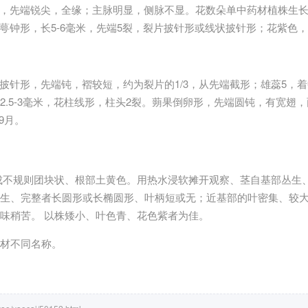
毫米，先端锐尖，全缘；主脉明显，侧脉不显。花数朵单中药材植株生
花萼钟形，长5-6毫米，先端5裂，裂片披针形或线状披针形；花紫色
状披针形，先端钝，褶较短，约为裂片的1/3，从先端截形；雄蕊5，
2.5-3毫米，花柱线形，柱头2裂。蒴果倒卵形，先端圆钝，有宽翅
9月。
成不规则团块状、根部土黄色。用热水浸软摊开观察、茎自基部丛生
生、完整者长圆形或长椭圆形、叶柄短或无；近基部的叶密集、较
味稍苦。 以株矮小、叶色青、花色紫者为佳。
材不同名称。