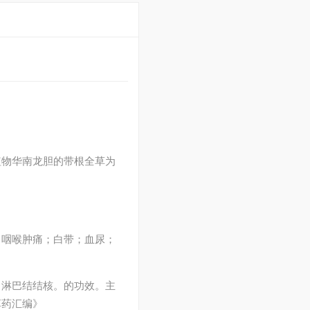
植物华南龙胆的带根全草为
；咽喉肿痛；白带；血尿；
、淋巴结结核。的功效。主
草药汇编》