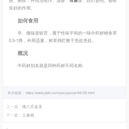
炎、痢疾；外用治疮疖、湿疹、
荨麻
疹、跌打损伤。都有
良好的作用。
如何食用
辛、微味道较苦，属于性味平和的一味中药材鲤鱼草
0.5-1两，外用适量，鲜草捣烂敷于患处患处。
概况
中药材别名就是同种药材不同名称。
本文链接：
https://www.ytsfc.com/yao/yaocai/49120.html
上一篇：
矮八爪金龙
下一篇：
土春根