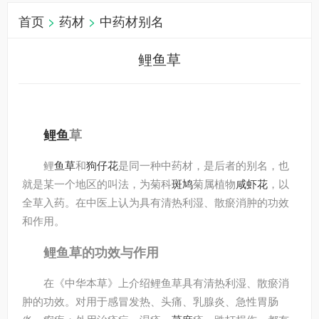
首页
>
药材
>
中药材别名
鲤鱼草
鲤鱼
草
鲤
鱼草
和
狗仔花
是同一种中药材，是后者的别名，也
就是某一个地区的叫法，为菊科
斑鸠
菊属植物
咸虾花
，以
全草入药。在中医上认为具有清热利湿、散瘀消肿的功效
和作用。
鲤鱼草的功效与作用
在《中华本草》上介绍鲤鱼草具有清热利湿、散瘀消
肿的功效。对用于感冒发热、头痛、乳腺炎、急性胃肠