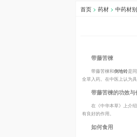
首页
>
药材
>
中药材
带藤苦楝
带藤苦楝和
倒地铃
是同
全草入药。在中医上认为
带藤苦楝的功效与
在《中华本草》上介绍
有良好的作用。
如何食用