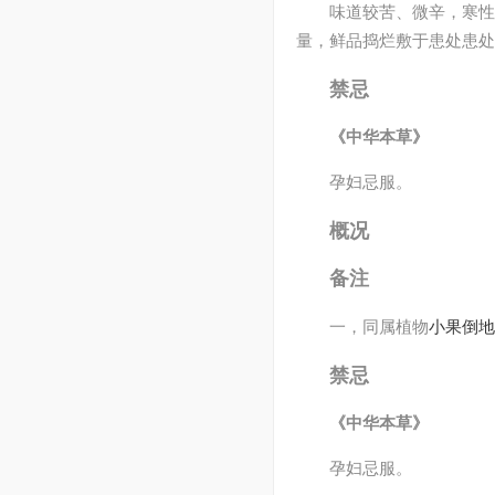
味道较苦、微辛，寒性
量，鲜品捣烂敷于患处患处
禁忌
《中华本草》
孕妇忌服。
概况
备注
一，同属植物
小果倒地
禁忌
《中华本草》
孕妇忌服。