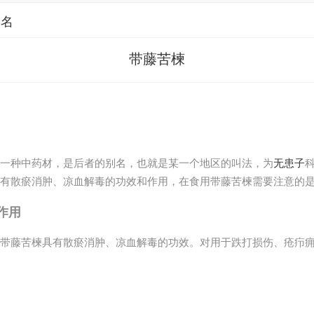
别名
带藤苦楝
一种中药材，是后者的别名，也就是某一个地区的叫法，为
无患子
具有散瘀消肿、凉血解毒的功效和作用，在食用带藤苦楝需要注意的
作用
带藤苦楝具有散瘀消肿、凉血解毒的功效。对用于跌打损伤、疮疖