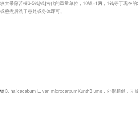
较大带藤苦楝3-5钱
[钱]古代的重量单位，10钱=1两，1钱等于现在的3.
或煎煮后洗于患处或身体即可。
铃
C. halicacabum L. var. microcarpumKunthBlume，外形相似