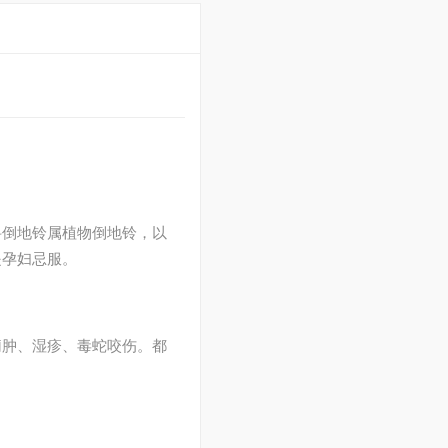
科倒地铃属植物倒地铃，以
是孕妇忌服。
痈肿、湿疹、毒蛇咬伤。都