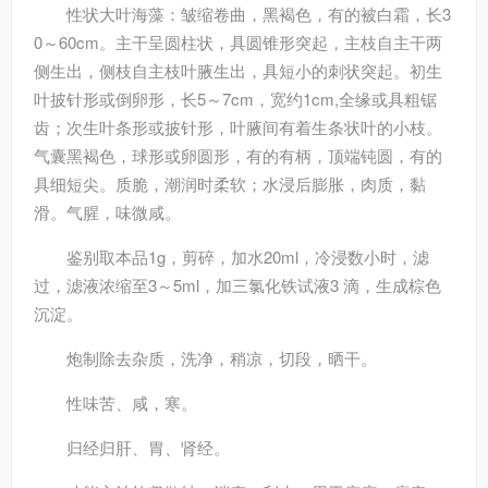
性状
大叶海藻：皱缩卷曲，黑褐色，有的被白霜，长3
0～60cm。主干呈圆柱状，具圆锥形突起，主枝自主干两
侧生出，侧枝自主枝叶腋生出，具短小的刺状突起。初生
叶披针形或倒卵形，长5～7cm，宽约1cm,全缘或具粗锯
齿；次生叶条形或披针形，叶腋间有着生条状叶的小枝。
气囊黑褐色，球形或卵圆形，有的有柄，顶端钝圆，有的
具细短尖。质脆，潮润时柔软；水浸后膨胀，肉质，黏
滑。气腥，味微咸。
鉴别
取本品1g，剪碎，加水20ml，冷浸数小时，滤
过，滤液浓缩至3～5ml，加三氯化铁试液3 滴，生成棕色
沉淀。
炮制
除去杂质，洗净，稍凉，切段，晒干。
性味
苦、咸，寒。
归经
归肝、胃、肾经。