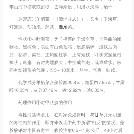
季由海中捞取或割取，去净杂质，用淡水洗净，晒干。
原形态
①羊栖菜（《漳浦县志》），又名：玉海草、
灯笼藻、胡须泡、药茶、
鹿尾
菜。
性状
①小叶海藻：为羊栖菜的干燥全草，呈卷曲的团
状物。黑棕色，表面有白色盐霜，质脆易碎。浸软后肉
质、粘滑、柔韧。主轴圆柱状，上有短枝，叶状突起呈棍
棒状，略扁，有时先端膨大，中空成气泡，或成盾状。腋
间有纺锤形的气囊，长5～10毫米，丛生。气腥，味咸。
化学成分
羊栖菜含藻胶酸20.8％，粗蛋白7.95％，甘露
醇10.25％，灰分37.19％，钾12.82％，碘0.03％。
药理作用
①对甲状腺的作用
毒性
海藻供食用。在对家兔灌胃时，与
甘草
并无明显
的毒性相加作用，即并未发现中药中所谓"相反"的情况。藻
胶酸钠对小鼠有毒性（腹腔注射0.5～1克/公斤，48小时后