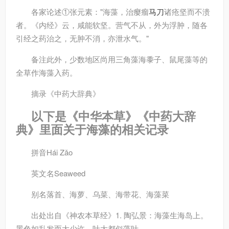
各家论述
①张元素："海藻，治瘿瘤
马刀
诸疮坚而不溃
者。《内经》云，咸能软坚。营气不从，外为浮肿，随各
引经之药治之，无肿不消，亦泄水气。"
备注
此外，少数地区尚用三角藻海黍子、鼠尾藻等的
全草作海藻入药。
摘录
《中药大辞典》
以下是《中华本草》《中药大辞
典》里面关于海藻的相关记录
拼音
Hái Zǎo
英文名
Seaweed
别名
落首、海萝、乌菜、海带花、海藻菜
出处
出自《神农本草经》1. 陶弘景：海藻生海岛上。
黑色如乱发而大少许，叶大都似藻叶。