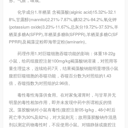
形。气腥，味咸。
化学成分
1.羊栖菜 含褐藻酸(alginic acid)15.32%-32.1
8%,甘露醇(mannitol)2.21%-7.87%,碘32.2%-84.2%,氧化钾
(potassium oxide)3.23%-11.67%,总灰分19.72%-37.53%,羊
栖菜多糖A(SFPP),羊栖菜多糖B(SFPPR),羊栖菜多糖C(SF
PPRR)及褐藻淀粉即海带淀粉(laminarin)。
药理作用
1.对巨噬细胞吞噬功能的影响：体重18-22g
小鼠，给药组腹腔注射100mg/kg褐藻酸钠溶液，对照用等
量生理盐水，连续给药7天，结果褐藻酸钠能明显增强小鼠
腹腔巨噬细胞的吞噬功能，吞噬百分数为对照组的1.43
倍，吞噬指数为对照组的2.96倍。
毒性
毒性海藻供食用。在对家兔灌胃时，与甘草并无
明显的毒性相加作用，即并未发现中药中所谓相反的情
况。藻胶酸钠对小鼠有毒性(腹腔注射05-lg/kg，48小时后
死亡率为30%及82%)，对大鼠则无；故用藻胶酸钠作混悬
剂以测定药物毒性时，不应使用小鼠。对猫静脉或腹腔注