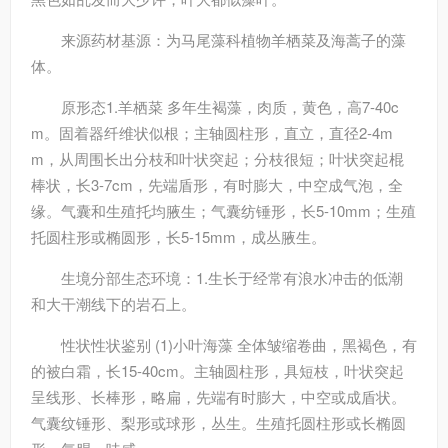
来源
药材基源：为马尾藻科植物羊栖菜及海蒿子的藻
体。
原形态
1.羊栖菜 多年生褐藻，肉质，黄色，高7-40c
m。固着器纤维状似根；主轴圆柱形，直立，直径2-4m
m，从周围长出分枝和叶状突起；分枝很短；叶状突起棍
棒状，长3-7cm，先端盾形，有时膨大，中空成气泡，全
缘。气囊和生殖托均腋生；气囊纺锤形，长5-10mm；生殖
托圆柱形或椭圆形，长5-15mm，成丛腋生。
生境分部
生态环境：1.生长于经常有浪水冲击的低潮
和大干潮线下的岩石上。
性状
性状鉴别 (1)小叶海藻 全体皱缩卷曲，黑褐色，有
的被白霜，长15-40cm。主轴圆柱形，具短枝，叶状突起
呈线形、长棒形，略扁，先端有时膨大，中空或成盾状。
气囊纹锤形、梨形或球形，丛生。生殖托圆柱形或长椭圆