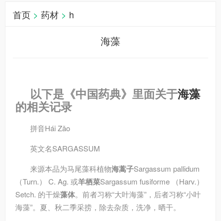
首页
>
药材
>
h
海藻
以下是《中国药典》里面关于
海藻
的相关记录
拼音
Hái Zǎo
英文名
SARGASSUM
来源
本品为马尾藻科植物
海蒿子
Sargassum pallidum
（Turn.） C. Ag. 或
羊栖菜
Sargassum fusiforme （Harv.）
Setch. 的干燥
藻体
。前者习称“大叶海藻”，后者习称“小叶
海藻”。夏、秋二季采捞，除去杂质，洗净，晒干。