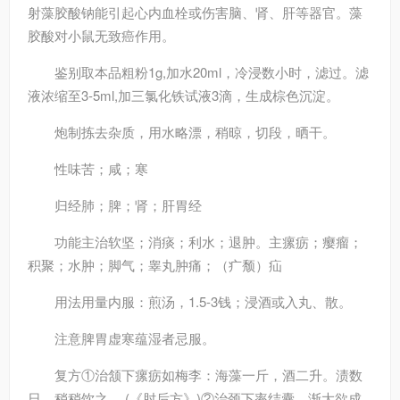
射藻胶酸钠能引起心内血栓或伤害脑、肾、肝等器官。藻
胶酸对小鼠无致癌作用。
鉴别
取本品粗粉1g,加水20ml，冷浸数小时，滤过。滤
液浓缩至3-5ml,加三氯化铁试液3滴，生成棕色沉淀。
炮制
拣去杂质，用水略漂，稍晾，切段，晒干。
性味
苦；咸；寒
归经
肺；脾；肾；肝胃经
功能主治
软坚；消痰；利水；退肿。主瘰疬；瘿瘤；
积聚；水肿；脚气；睾丸肿痛；（疒颓）疝
用法用量
内服：煎汤，1.5-3钱；浸酒或入丸、散。
注意
脾胃虚寒蕴湿者忌服。
复方
①治颔下瘰疬如梅李：海藻一斤，酒二升。渍数
日，稍稍饮之。 (《肘后方》)②治颈下率结囊，渐大欲成