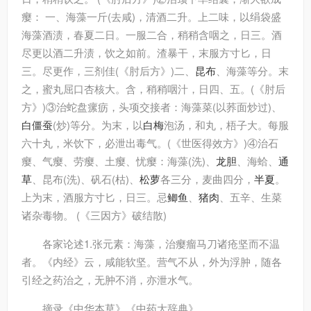
瘿： 一、海藻一斤(去咸)，清酒二升。上二味，以绢袋盛
海藻酒渍，春夏二日。一服二合，稍稍含咽之，日三。酒
尽更以酒二升渍，饮之如前。渣暴干，末服方寸匕，日
三。尽更作，三剂佳(《肘后方》)二、
昆布
、海藻等分。末
之，蜜丸屈口杏核大。含，稍稍咽汁，日四、五。(《肘后
方》)③治蛇盘瘰疬，头项交接者：海藻菜(以荞面炒过)、
白
僵蚕
(炒)等分。为末，以
白梅
泡汤，和丸，梧子大。每服
六十丸，米饮下，必泄出毒气。(《世医得效方》)④治石
瘿、气瘿、劳瘿、土瘿、忧瘿：海藻(洗)、
龙胆
、海蛤、
通
草
、昆布(洗)、矾石(枯)、
松萝
各三分，麦曲四分，
半夏
。
上为末，酒服方寸匕，日三。忌
鲫鱼
、
猪肉
、五辛、生菜
诸杂毒物。 (《三因方》破结散)
各家论述
1.张元素：海藻，治瘿瘤马刀诸疮坚而不温
者。《内经》云，咸能软坚。营气不从，外为浮肿，随各
引经之药治之，无肿不消，亦泄水气。
摘录
《中华本草》《中药大辞典》