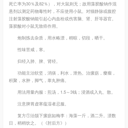
死亡率为30％及82％），对大鼠则无；故用藻胶酸钠作混
悬剂以测定药物毒性时，不应使用小鼠。对猫静脉或腹腔
注射藻胶酸钠能引起心内血栓或伤害脑、肾、肝等器官。
藻胶酸对小鼠无致癌作用。
炮制
拣去杂质，用水略漂，稍晾，切段，晒干。
性味
苦咸，寒。
归经
入肺、脾、肾经。
功能主治
软坚，消痰，利水，泄热。治瘰疬，瘿瘤，
积聚，水肿，脚气，睾丸肿痛。
用法用量
内服：煎汤，1.5～3钱；浸酒或入丸、散。
注意
脾胃虚寒蕴湿者忌服。
复方
①治颔下瘰疬如梅李：海藻一斤，酒二升。渍数
日，稍稍饮之。（《肘后方》）