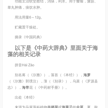
功能主治
软坚散结，消痰，利水。用于瘿瘤，瘰疬、
睾丸肿痛，痰饮水肿。
用法用量
6～12g。
贮藏
置干燥处。
摘录
《中国药典》
以下是《中药大辞典》里面关于海
藻的相关记录
拼音
Hái Zǎo
别名
蒋（《尔雅》），落首（《本经》），
海萝
（《尔雅》郭璞注），藫（《别录》），乌菜（《罗源县
志》），
海带
花（《中药材手册》）。
出处
《本经》
来源
为马尾藻科植物
羊栖菜
或
海蒿子
的
全草
。夏、秋