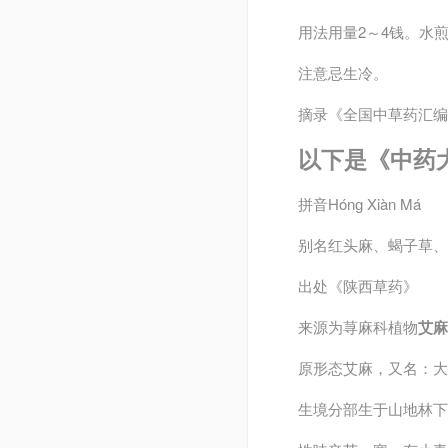
用法用量
2～4钱。水
注意
忌生冷。
摘录
《全国中草药汇编
以下是《中药
拼音
Hónɡ Xiàn Má
别名
红头麻、蝎子草、
出处
《陕西草药》
来源
为荨麻科植物
艾麻
原形态
艾麻，又名：大
生境分部
生于山地林下