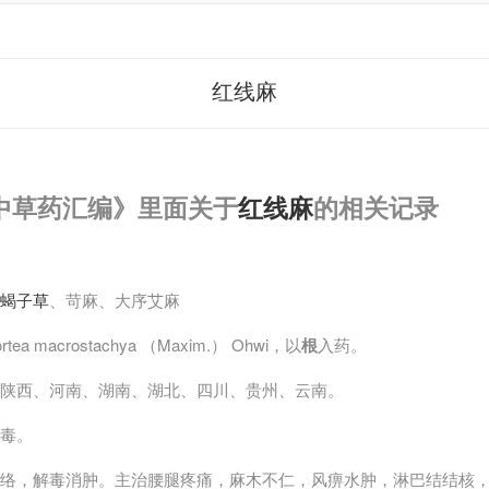
红线麻
中草药汇编》里面关于
红线麻
的相关记录
蝎子草
、苛麻、大序艾麻
ortea macrostachya （Maxim.） Ohwi，以
根
入药。
陕西、河南、湖南、湖北、四川、贵州、云南。
毒。
络，解毒消肿。主治腰腿疼痛，麻木不仁，风痹水肿，淋巴结结核