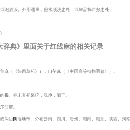
煎或泡酒服。外用适量，煎水频洗患处，或鲜品捣烂敷患处。
》
大辞典》里面关于红线麻的相关记录
苛麻（《陕西草药》），山芋麻（《中国高等植物图鉴》）。
的
根
。春末夏初采挖，洗净，晒干。
序艾麻。
或沟边
阴
湿地带。分布云南、四川、贵州、湖南、湖北、陕西、河