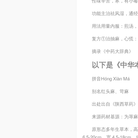
性味
辛苦，寒，有小毒
功能主治
祛风湿，通经
用法用量
内服：煎汤，
复方
①治抽麻，心慌：
摘录
《中药大辞典》
以下是《中华
拼音
Hónɡ Xiàn Má
别名
红头麻、苛麻
出处
出自《陕西草药》
来源
药材基源：为荨麻
原形态
多年生草本，高
6.5-20cm，宽 4.