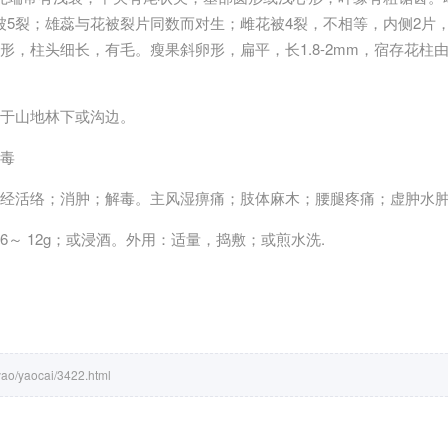
花被5裂；雄蕊与花被裂片同数而对生；雌花被4裂，不相等，内侧2片
，柱头细长，有毛。瘦果斜卵形，扁平，长1.8-2mm，宿存花柱由
于山地林下或沟边。
毒
经活络；消肿；解毒。主风湿痹痛；肢体麻木；腰腿疼痛；虚肿水
6～ 12g；或浸酒。外用：适量，捣敷；或煎水洗.
yao/yaocai/3422.html