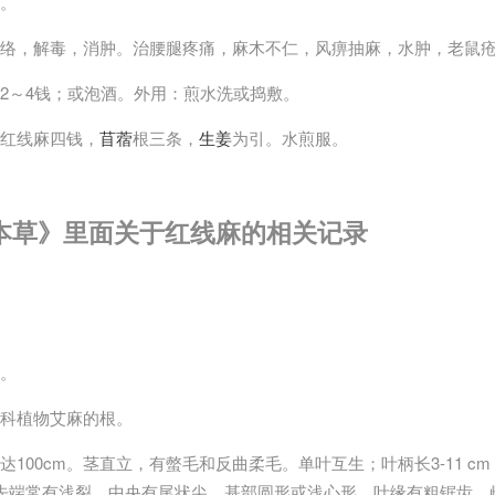
。
络，解毒，消肿。治腰腿疼痛，麻木不仁，风痹抽麻，水肿，老鼠
2～4钱；或泡酒。外用：煎水洗或捣敷。
红线麻四钱，
苜蓿
根三条，
生姜
为引。水煎服。
本草》里面关于红线麻的相关记录
。
科植物艾麻的根。
达100cm。茎直立，有螫毛和反曲柔毛。单叶互生；叶柄长3-11 
5-18cm，先端常有浅裂，中央有尾状尖，基部圆形或浅心形，叶缘有粗锯