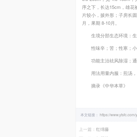
序之下，长达15cm，雄
片较小，披外形；子房长圆形
月，果期 8-10月。
生境分部
生态环境：生
性味
辛；苦；性寒；小
功能主治
祛风除湿；通
用法用量
内服：煎汤，
摘录
《中华本草》
本文链接：
https://www.ytsfc.com/
上一篇：
红绵藤