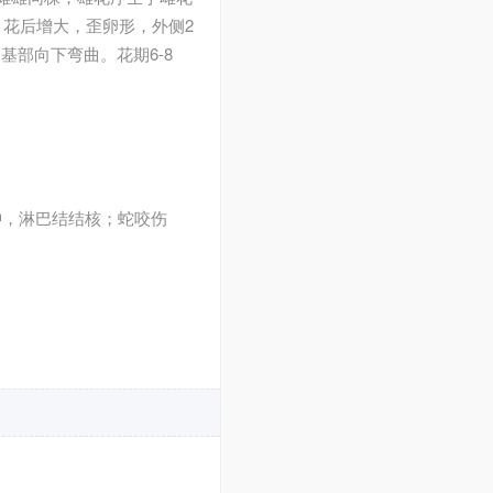
，花后增大，歪卵形，外侧2
基部向下弯曲。花期6-8
肿，淋巴结结核；蛇咬伤