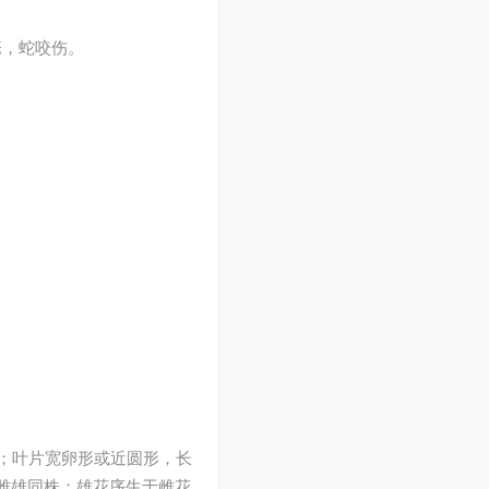
疮，蛇咬伤。
cm；叶片宽卵形或近圆形，长
齿。雌雄同株；雄花序生于雌花