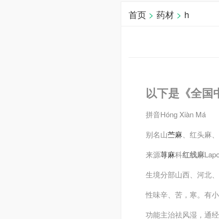
首页
>
药材
>
h
以下是《全国
拼音
Hónɡ Xiàn Má
别名
山
苎麻
、红头麻、
来源
荨麻
科
红线麻
Lap
生境分部
山西、河北、
性味
辛、苦，寒。有小
功能主治
祛风湿，通经