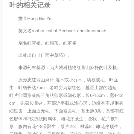
叶的相关记录
拼音
Hónɡ Bèi Yè
英文名
root or leaf of Redback christmashush
别名
红背娘、红帽顶、红罗裙。
出处
出自《广西中草药》。
来源
药材基源：为大戟科植物红背山麻杆的叶及根。
原形态
红背山麻杆 灌木或小乔木，幼枝被毛。叶互
生；叶柄长达7cm，老时变为紫红色，越至上部的越短；
叶片卵圆形或阔三角状卵形或阔心形，长6-15cm，宽4-12
cm，先端长渐尖，基部近平截或浅心形，边缘有不规则的
细锯齿，上面近无毛，下面被柔毛；基出脉3条，基部有红
色腺体和2枚线状附属体。雄花序腋生，总状，苞片披针
形，腋内有花4-8朵聚生，萼片2-3，雄蕊8；雌花序顶生，
花密集，萼片6-8，子房卵形，花柱3。蒴果球形，被灰白