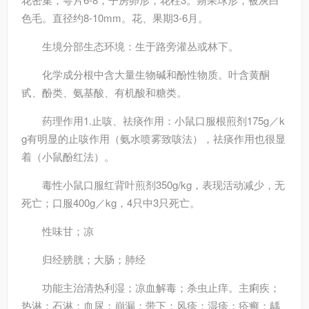
色毛。直径约8-10mm。花、果期3-6月。
生境分部
生态环境：生于路旁灌丛或林下。
化学成分
根中含大量生物碱和酚性物质。叶含黄酮
甙、酚类、氨基酸、有机酸和糖类。
药理作用
1.止咳、祛痰作用：小鼠口服根煎剂175g／k
g有明显的止咳作用（氨水喷雾致咳法），祛痰作用也很显
着（小鼠酚红法）。
毒性
小鼠口服红背叶煎剂350g/kg，表现活动减少，无
死亡；口服400g／kg，4只中3只死亡。
性味
甘；凉
归经
膀胱；大肠；肺经
功能主治
清热利湿；凉血解毒；杀虫止痒。主痢疾；
热淋；石淋；血尿；崩漏；带下；风疹；湿疹；疥癣；龋