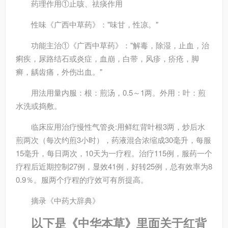
药理作用
①止咳、祛痰作用
性味
《广西中草药》："味甘，性凉。"
功能主治
①《广西中草药》："解毒，除湿，止血，治
痢疾，尿路结石或炎症，血崩，白带，风疹，疥疮，脚
癣，龋齿痛，外伤出血。"
用法用量
内服：根：煎汤，0.5～1两。外用：叶：煎
水洗或捣敷。
临床应用
治疗慢性气管炎:用鲜红背叶根3两，炒后水
煎两次（每次约煎3小时），药液混合浓缩成30毫升，每服
15毫升，每日两次，10天为一疗程。治疗115例，服药一个
疗程后近期控制27例，显效41例，好转25例，总有效率为8
0.9％。服两个疗程的疗效可有所提高。
摘录
《中药大辞典》
以下是《中华本草》里面关于红背