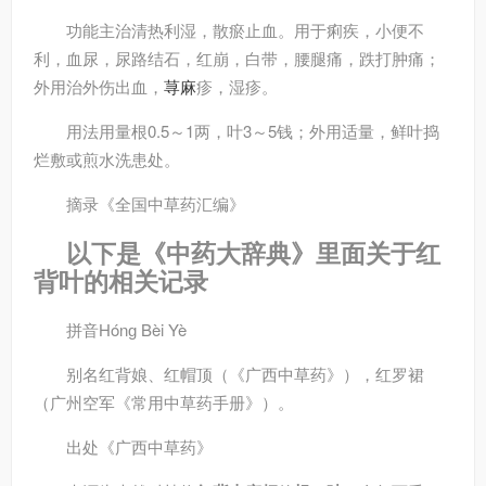
功能主治
清热利湿，散瘀止血。用于痢疾，小便不
利，血尿，尿路结石，红崩，白带，腰腿痛，跌打肿痛；
外用治外伤出血，
荨麻
疹，湿疹。
用法用量
根0.5～1两，叶3～5钱；外用适量，鲜叶捣
烂敷或煎水洗患处。
摘录
《全国中草药汇编》
以下是《中药大辞典》里面关于红
背叶的相关记录
拼音
Hónɡ Bèi Yè
别名
红背娘、红帽顶（《广西中草药》），红罗裙
（广州空军《常用中草药手册》）。
出处
《广西中草药》