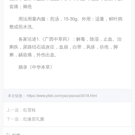
齿痛；褥疮
用法用量
内服：煎汤，15-30g。外用：适量，鲜叶捣
敷或煎水洗。
各家论述
1.《广西中草药》：解毒，除湿，止血。治
痢疾，尿路结石或炎症，血崩，白带，风疹，疥疮，脚
癣，龋齿痛，外伤出血。
摘录
《中华本草》
本文链接：
https://www.ytsfc.com/yao/yaocai/3418.html
上一篇：
红背桂
下一篇：
红缘层孔菌