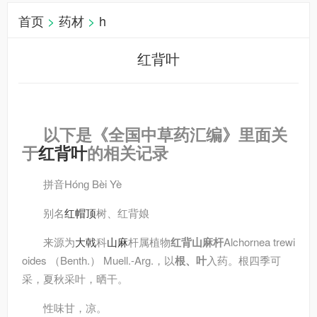
首页
>
药材
>
h
红背叶
以下是《全国中草药汇编》里面关
于
红背叶
的相关记录
拼音
Hónɡ Bèi Yè
别名
红帽顶
树、红背娘
来源
为
大戟
科
山麻
杆属植物
红背山麻杆
Alchornea trewi
oides （Benth.） Muell.-Arg.，以
根、叶
入药。根四季可
采，夏秋采叶，晒干。
性味
甘，凉。