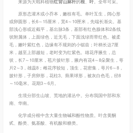
来源
为大戟科植物
红背山麻杆
的
根
、
叶
。全年可采。
原形态
灌木或小乔本，嫩枝有毛。单叶互生，阔心形
或卵圆形，长6～15厘米，宽4～10匣米，先端长渐尖。基
部浅心形或近截平，基出脉3条，基部有红色腺体和2条线
状附属体，上面绿色，近无毛，下面浅绿而带红色。被柔
毛，嫩叶紫红色，边缘有不规则的小锯齿；叶柄长达7厘
米，越至上部越短，老时变为红紫色。雄花序腋生，总
状，长7～10厘米，苞片披针形，腋内有花4～8朵聚生，萼
片2～3，雄蕊8；雌花序较短，顶生，花密集，萼片6～8，
披针形，子房卵形，花柱3。蒴果球形，被灰白色毛，径8
～10毫米。花期3～6月。
生境分部
生山坡、荒地的灌丛中。分布我国中部和东
南、华南。
化学成分
根中含大量生物碱和酚性物质。叶含黄酮
甙、酚类、氨基酸、有机酸和糖类。