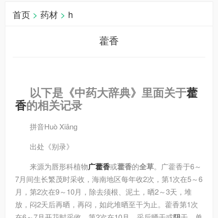
首页
>
药材
>
h
藿香
以下是《中药大辞典》里面关于
藿
香
的相关记录
拼音
Huò Xiānɡ
出处
《别录》
来源
为唇形科植物
广藿香
或
藿香
的
全草
。广藿香于6～
7月间生长繁茂时采收，海南地区每年收2次，第1次在5～6
月，第2次在9～10月，除去须根、泥土，晒2～3天，堆
放，闷2天后再晒，再闷，如此堆晒至干为止。藿香第1次
在6～7月开花时采收，第2次在10月。采后晒干或
阴
干。单