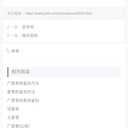
本文链接：
https://www.ytsfc.com/yao/yaocai/3224.html
上一篇：
藿香根
下一篇：
薅田藨根
标签：
相关阅读
广藿香的鉴别方法
藿香的鉴别方法
广藿香的真假鉴别
涩藿香
土藿香
广藿香[云南]