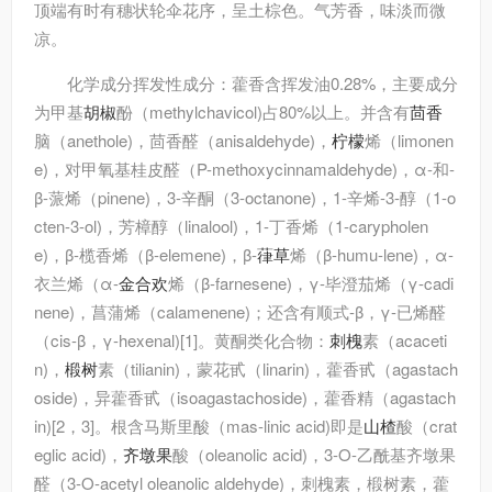
顶端有时有穗状轮伞花序，呈土棕色。气芳香，味淡而微
凉。
化学成分
挥发性成分：藿香含挥发油0.28%，主要成分
为甲基
胡椒
酚（methylchavicol)占80%以上。并含有
茴香
脑（anethole)，茴香醛（anisaldehyde)，
柠檬
烯（limonen
e)，对甲氧基桂皮醛（P-methoxycinnamaldehyde)，α-和-
β-蒎烯（pinene)，3-辛酮（3-octanone)，1-辛烯-3-醇（1-o
cten-3-ol)，芳樟醇（linalool)，1-丁香烯（1-carypholen
e)，β-榄香烯（β-elemene)，β-
葎草
烯（β-humu-lene)，α-
衣兰烯（α-
金合欢
烯（β-farnesene)，γ-毕澄茄烯（γ-cadi
nene)，菖蒲烯（calamenene)；还含有顺式-β，γ-已烯醛
（cis-β，γ-hexenal)[1]。黄酮类化合物：
刺槐
素（acaceti
n)，
椴树
素（tilianin)，蒙花甙（linarin)，藿香甙（agastach
oside)，异藿香甙（isoagastachoside)，藿香精（agastach
in)[2，3]。根含马斯里酸（mas-linic acid)即是
山楂
酸（crat
eglic acid)，
齐墩果
酸（oleanolic acid)，3-O-乙酰基齐墩果
醛（3-O-acetyl oleanolic aldehyde)，刺槐素，椴树素，藿