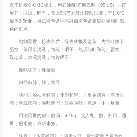
点于硅胶G-CMC板上，用石油醚-乙酸乙酯（95：5）上行
展开；取出，晾干，喷以5%茴香醛浓硫酸试液，于110℃
加热3-5min，供试液色谱中与对照液色谱相应处显相同颜
色的斑点。
炮制
藿香：拣去杂质，除去残根及老茎，先将叶摘下
另放，茎用水润透，切段，晒干，然后与叶和匀。藿梗：
取老草，水浸润透，切片晒干。
性味
味辛；性微温
归经
归肺；脾；胃经
功能主治
祛暑解表；化湿和胃。主夏令感冒；寒热头
痛；胸脘痞闷；呕吐泄泻；妊娠呕吐；鼻渊；手；足癣
用法用量
内服：煎汤，6-10g；或入丸、散。外用：适
量，煎水先；或研末搽。
注意
1.《本草经疏》：阴虚火旺，胃弱欲呕及胃热作