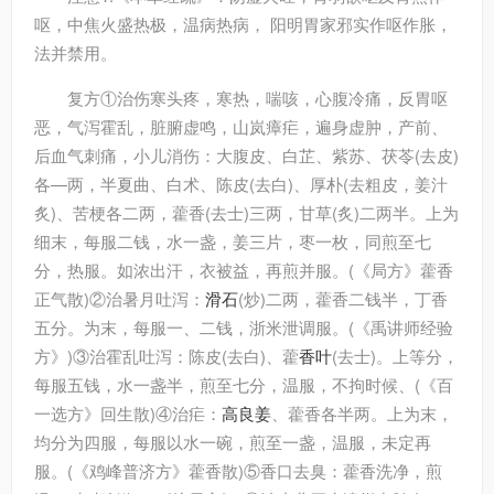
呕，中焦火盛热极，温病热病， 阳明胃家邪实作呕作胀，
法并禁用。
复方
①治伤寒头疼，寒热，喘咳，心腹冷痛，反胃呕
恶，气泻霍乱，脏腑虚鸣，山岚瘴疟，遍身虚肿，产前、
后血气刺痛，小儿消伤：大腹皮、白芷、紫苏、茯苓(去皮)
各—两，半夏曲、白术、陈皮(去白)、厚朴(去粗皮，姜汁
炙)、苦梗各二两，藿香(去士)三两，甘草(炙)二两半。上为
细末，每服二钱，水一盏，姜三片，枣一枚，同煎至七
分，热服。如浓出汗，衣被益，再煎并服。(《局方》藿香
正气散)②治暑月吐泻：
滑石
(炒)二两，藿香二钱半，丁香
五分。为末，每服一、二钱，浙米泄调服。(《禹讲师经验
方》)③治霍乱吐泻：陈皮(去白)、藿
香叶
(去士)。上等分，
每服五钱，水一盏半，煎至七分，温服，不拘时候、(《百
一选方》回生散)④治疟：
高良姜
、藿香各半两。上为末，
均分为四服，每服以水一碗，煎至一盏，温服，未定再
服。(《鸡峰普济方》藿香散)⑤香口去臭：藿香洗净，煎