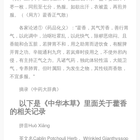
枣一枚，同煎至七分，热服。如欲出汗，衣被盖，再煎并
服。（《局方》藿香正气散）
各家论述
①《药品化义》："藿香，其气芳香，善行胃
气，以此调中，治呕吐霍乱，以此快气，除秽恶痞闷。且
香能和合五脏，若脾胃不和，用之助胃而进饮食，有醒脾
开胃之功。辛能通利九窍，若岚瘴时疫用之，不使外邪内
侵，有主持正气之力。凡诸气药，独此体轻性温，大能卫
气，专养肺胃。但叶属阳，为发生之物，其性锐而香散，
不宜多服。"
摘录
《中药大辞典》
以下是《中华本草》里面关于藿香
的相关记录
拼音
Huò Xiānɡ
英文名
Cablin Potchouli Herb， Wrinkled Gianthyssop