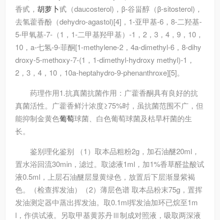
香甙，
胡萝卜
甙（daucosterol)，β-谷甾醇（β-sitosterol)，
去氢藿香酚（dehydro-agastol)[4]，1-亚甲基-6，8-二羟基-
5-甲氧基-7-（1，1-二甲基羟甲基）-1，2，3，4，9，10，
10，a-七氢-9-菲酮[1-methylene-2，4a-dimethyl-6，8-dihy
droxy-5-methoxy-7-(1，1-dimethyl-hydroxy methyl)-1，
2，3，4，10，10a-heptahydro-9-phenanthroxe][5]。
药理作用
1.抗真菌抗菌作用：广藿香酮具有良好的抗
真菌活性。广藿香鲜汁浓度≥75%时，虽抗菌范围不广，但
能抑制金黄色
葡萄
球菌、白色葡萄球菌及枯旱杆菌的生
长。
鉴别
理化鉴别 （1）取本品粗粉2g，加石油醚20ml，
置水浴回流30min，滤过。取滤液1ml，加1%香草醛盐酸试
液0.5ml，上层石油醚层显黄绿色，放置后下层渐显紫褐
色。（检查挥发油）（2）薄层色谱 取本品粉末75g，置挥
发油测定器中蒸出挥发油。取0.1ml挥发油加环已烷至1m
l，作供试液。另取甲基黄苏丹Ⅲ制成对照液，吸取两深液