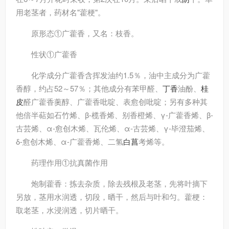
用老茎者，药材名"藿梗"。
原形态
①广藿香，又名：枝香。
性状
①广藿香
化学成分
广藿香含挥发油约1.5％，油中主成分为广藿
香醇，约占52～57％；其他成分有苯甲醛、
丁香
油酚、
桂
皮
醛广藿香薁醇、广藿香吡啶、表愈创吡啶；另有多种其
他倍半萜如石竹烯、β-榄香烯、别香橙烯、γ-广藿香烯、β-
古芸烯、α-愈创木烯、瓦伦烯、α-古芸烯、γ-毕澄茄烯、
δ-愈创木烯、α-广藿香烯、二氢
白菖
考烯等。
药理作用
①抗真菌作用
炮制
藿香：拣去杂质，除去残根及老茎，先将叶摘下
另放，茎用水润透，切段，晒干，然后与叶和匀。藿梗：
取老茎，水浸润透，切片晒干。