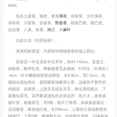
Herb
别名
土藿香、猫把、青茎
薄荷
、排香草、大叶薄荷、
绿荷荷、川藿香、苏藿香、
野藿香
、猫尾巴香、猫巴虎、
拉拉香、八蒿、鱼香、
鸡
苏、水
麻叶
出处
出自《名医别录》。
来源
药材基源：为唇形科植物藿香的地上部分。
原形态
一年生或多年生草本，高40-110cm。茎直立，
四棱形，略带红色，稀被微柔毛及腺体。叶对生；叶柄长1
-4cm；叶片椭圆状卵形或卵形，长2-8cm，宽1-5cm，先
端锐尖或短渐尖，基部圆形或略带心形，边缘具不整齐的
钝锯齿，齿圆形；上面无毛或近无毛，散生透明腺点，下
面被短柔毛。花序聚成顶生的总状花序；苞片大，条形或
披针形，被微柔毛；萼5裂，裂片三角形，具纵脉及腺点；
花冠唇形，紫色或白色，长约8mm，上唇四方形或卵形先
端微凹，下唇3裂，两侧裂片短，中间裂片扇形，边缘有波