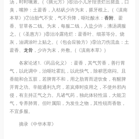
汤，时时噙漱。(《摘元方》)⑥治小儿牙疳溃烂出脓血，口
臭，嘴肿：土藿香，入枯矾少许为末，搽牙根上。(《滇南
本草》)⑦治胎气不安，气不升降，呕吐酸水：
香附
、藿
香、甘草各二钱。为末，每服二钱，入盐少许，沸汤调服
之。(《圣惠方》)⑧治冷露疮烂：藿香叶、细茶等分。烧
灰，油调涂叶上贴之。(《包会应验方》)⑨治刀伤流血：土
藿香、
龙骨
，少许为末，外敷。(《滇南本草》)
各家论述
1.《药品化义》：藿香，其气芳香，善行胃
气，以此调中，治呕吐霍乱，以此快气，除秽恶痞闷。且
香能和合五脏，若脾胃不和，用之肋胃而进饮食，有醒脾
开胃之功。辛能通利九窍，若岚瘴时疫用之，不使外邪内
侵，有主持正气之力。凡诸气药，独此体轻性温，大能卫
气，专养肺胃。但叶属阳，为发生之物，其性锐而香散，
不宜多服。
摘录
《中华本草》