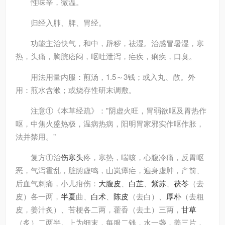
性味
辛，微温。
归经
入肺、脾、胃经。
功能主治
快气，和中，辟秽，祛湿。治感冒暑湿，寒
热，头痛，胸脘痞闷，呕吐泄泻，疟疾，痢疾，口臭。
用法用量
内服：煎汤，1.5～3钱；或入丸、散。外
用：煎水含漱；或烧存性研末调敷。
注意
①《本草经疏》："阴虚火旺，胃弱欲呕及胃热作
呕，中焦火盛热极，温病热病，阳明胃家邪实作呕作胀，
法并禁用。"
复方
①治
伤寒头
疼，寒热，喘咳，心腹冷痛，反胃呕
恶，气泻霍乱，脏腑虚鸣，山岚瘴疟，遍身虚肿，产前、
后血气刺痛，小儿疳伤：
大腹皮
、
白芷
、
紫苏
、
茯苓
（去
皮）各一两，
半夏
曲、
白术
、
陈皮
（去白）、
厚朴
（去粗
皮，姜汁炙）、苦梗各二两，藿香（去土）三两，
甘草
（炙）二两半。上为细末，每服二钱，水一盏，姜三片，