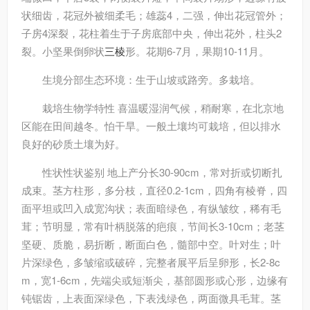
状细齿，花冠外被细柔毛；雄蕊4，二强，伸出花冠管外；
子房4深裂，花柱着生于子房底部中央，伸出花外，柱头2
裂。小坚果倒卵状
三棱
形。花期6-7月，果期10-11月。
生境分部
生态环境：生于山坡或路旁。多栽培。
栽培
生物学特性 喜温暖湿润气候，稍耐寒，在北京地
区能在田间越冬。怕干旱。一般土壤均可栽培，但以排水
良好的砂质土壤为好。
性状
性状鉴别 地上产分长30-90cm，常对折或切断扎
成束。茎方柱形，多分枝，直径0.2-1cm，四角有棱脊，四
面平坦或凹入成宽沟状；表面暗绿色，有纵皱纹，稀有毛
茸；节明显，常有叶柄脱落的疤痕，节间长3-10cm；老茎
坚硬、质脆，易折断，断面白色，髓部中空。叶对生；叶
片深绿色，多皱缩或破碎，完整者展平后呈卵形，长2-8c
m，宽1-6cm，先端尖或短渐尖，基部圆形或心形，边缘有
钝锯齿，上表面深绿色，下表浅绿色，两面微具毛茸。茎