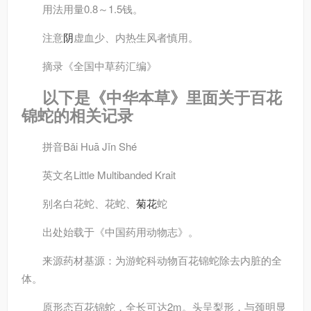
用法用量
0.8～1.5钱。
注意
阴
虚血少、内热生风者慎用。
摘录
《全国中草药汇编》
以下是《中华本草》里面关于百花
锦蛇的相关记录
拼音
Bǎi Huā Jǐn Shé
英文名
Little Multibanded Krait
别名
白花蛇、花蛇、
菊花
蛇
出处
始载于《中国药用动物志》。
来源
药材基源：为游蛇科动物百花锦蛇除去内脏的全
体。
原形态
百花锦蛇，全长可达2m。头呈梨形，与颈明显