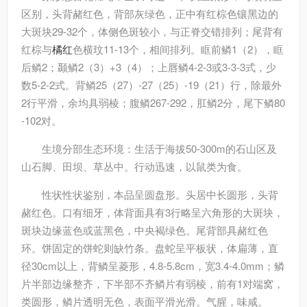
区别，头背赭红色，背部灰绿色，正中有红棕色镶黑边的
大斑块29-32个，体侧色斑较小，与正脊交错排列；尾背有
红棕与
橘红
色横玟11-13个，相间排列。眶前鳞1（2），眶
后鳞2；颞鳞2（3）+3（4）；上唇鳞4-2-3或3-3-3式，少
数5-2-2式。背鳞25（27）-27（25）-19（21）行，除最外
2行平滑，余均具弱棱；腹鳞267-292，肛鳞2分，尾下鳞80
-102对。
生境分部
生态环境：生活于海拔50-300m的石山区及
山石脚、田坝、草丛中。行动迅速，以鼠类为食。
性状
性状鉴别，本品呈圆盘形。头居中长圆形，头背
赭红色。口有细牙，体背面具有3行略呈六角形的大斑块，
斑块边缘蓝色或蓝黑色，中央褐绿色。尾背部具赭红色
环。饼固定的饼蛇则缺竹条。盘蛇呈平板状，体扁薄，直
径30cm以上，背鳞呈菱形，4.8-5.8cm，宽3.4-4.0mm；鳞
片半部边缘整齐，下半部不齐鳞片有弱棱，前有1对端窝，
类圆形，鳞片透明无色，表面平滑光滑。气腥，味咸。