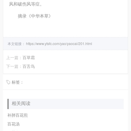
风和破伤风等症。
摘录
《中华本草》
本文链接：
https://www.ytsfc.com/yao/yaocai/201.html
上一篇：
百草霜
下一篇：
百舌鸟
标签：
相关阅读
补肺百花煎
百花汤