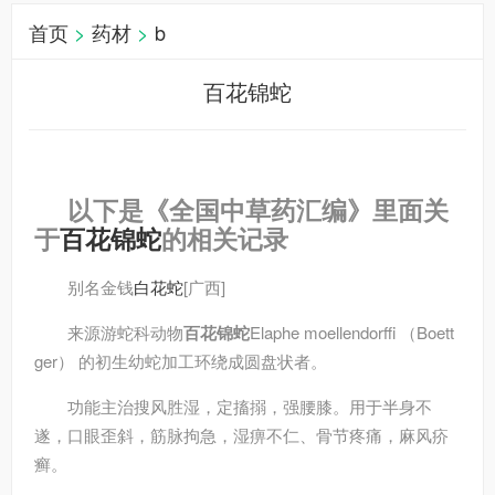
首页
>
药材
>
b
百花锦蛇
以下是《全国中草药汇编》里面关
于
百花锦蛇
的相关记录
别名
金钱
白花蛇
[广西]
来源
游蛇科动物
百花锦蛇
Elaphe moellendorffi （Boett
ger） 的初生幼蛇加工环绕成圆盘状者。
功能主治
搜风胜湿，定搐搦，强腰膝。用于半身不
遂，口眼歪斜，筋脉拘急，湿痹不仁、骨节疼痛，麻风疥
癣。