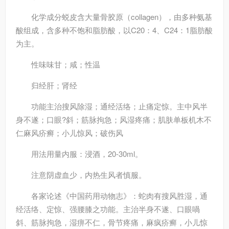
化学成分
蜕皮含大量骨胶原（collagen），由多种氨基
酸组成，含多种不饱和脂肪酸，以C20：4、C24：1脂肪酸
为主。
性味
味甘；咸；性温
归经
肝；肾经
功能主治
搜风除湿；通经活络；止痛定惊。主中风半
身不遂；口眼?斜；筋脉拘急；风湿疼痛；肌肤单板机木不
仁麻风疥癣；小儿惊风；破伤风
用法用量
内服：浸酒，20-30ml。
注意
阴虚血少，内热生风者慎服。
各家论述
《中国药用动物志》：蛇肉有搜风胜湿，通
经活络、定惊、强腰膝之功能。主治半身不遂、口眼喎
斜、筋脉拘急，湿痹不仁，骨节疼痛，麻疯疥癣，小儿惊