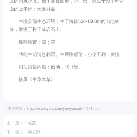
叉的内藏小脉。孢子囊群圆形，小而密，散生于孢子叶背
面的上半部；无囊群盖。
生境分部
生态环境：生于海拔500-1500m的山地林
缘，攀援于树干或岩石上。
性味
微苦；涩；凉
功能主治
清热利湿。主尿路感染；小便不利；黄疸
用法用量
内服：煎汤，10-15g。
摘录
《中华本草》
本文链接：
https://www.ytsfc.com/yao/yaocai/11171.html
上一篇：
一枝蒿
下一篇：
一朵云叶