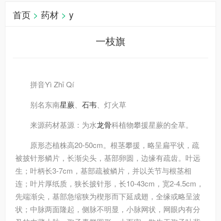
首页
>
药材
>
y
一枝旗
拼音
Yì Zhī Qí
别名
东南
星蕨
、
石韦
、灯火草
来源
药材基源：为水
龙骨
科植物攀援星蕨的全草。
原形态
植株高20-50cm。根茎攀援，略呈扁平状，疏
被披针形鳞片，长渐尖头，基部卵圆，边缘有疏齿。叶远
生；叶柄长3-7cm，基部疏被鳞片，并以关节与根茎相
连；叶片厚纸质，狭长披针形，长10-43cm，宽2-4.5cm，
先端渐尖，基部急缩狭为楔形而下延成翅，全缘或略呈波
状；中脉两面隆起，侧脉不明显，小脉网状，网眼内有分