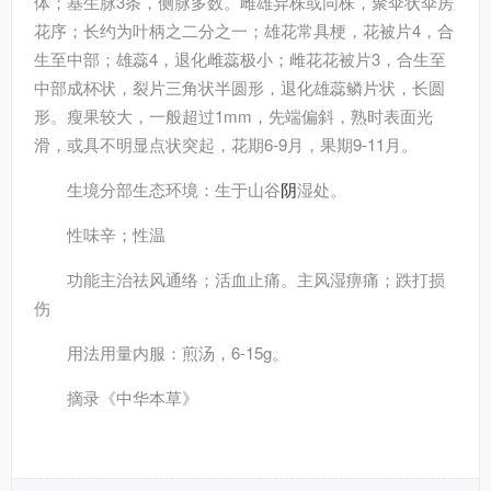
体；基生脉3条，侧脉多数。雌雄异株或同株，聚伞状伞房
花序；长约为叶柄之二分之一；雄花常具梗，花被片4，合
生至中部；雄蕊4，退化雌蕊极小；雌花花被片3，合生至
中部成杯状，裂片三角状半圆形，退化雄蕊鳞片状，长圆
形。瘦果较大，一般超过1mm，先端偏斜，熟时表面光
滑，或具不明显点状突起，花期6-9月，果期9-11月。
生境分部
生态环境：生于山谷
阴
湿处。
性味
辛；性温
功能主治
祛风通络；活血止痛。主风湿痹痛；跌打损
伤
用法用量
内服：煎汤，6-15g。
摘录
《中华本草》