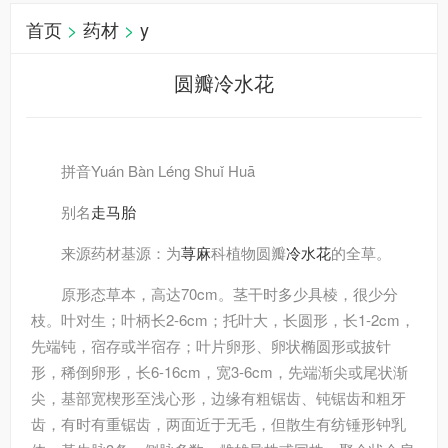
首页
>
药材
>
y
圆瓣冷水花
拼音
Yuán Bàn Lénɡ Shuǐ Huā
别名
走马胎
来源
药材基源：为
荨麻
科植物圆瓣
冷水花
的全草。
原形态
草本，高达70cm。茎干时多少具棱，很少分
枝。叶对生；叶柄长2-6cm；托叶大，长圆形，长1-2cm，
先端钝，宿存或半宿存；叶片卵形、卵状椭圆形或披针
形，稀倒卵形，长6-16cm，宽3-6cm，先端渐尖或尾状渐
尖，基部宽楔形至浅心形，边缘有粗锯齿、钝锯齿和粗牙
齿，有时有重锯齿，两面近于无毛，但散生有纺锤形钟乳