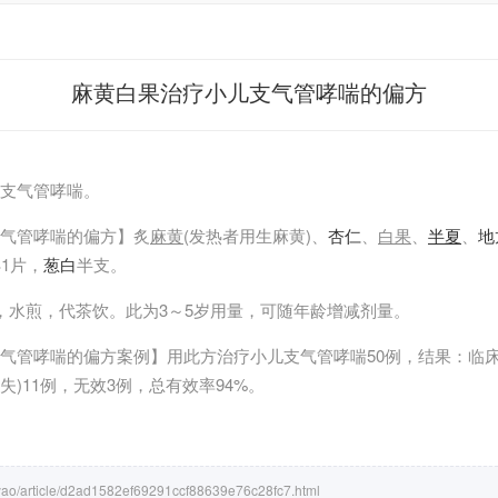
麻黄白果治疗小儿支气管哮喘的偏方
支气管哮喘。
气管哮喘的偏方】炙
麻黄
(发热者用生麻黄)、
杏仁
、
白果
、
半夏
、
地
姜
1片，
葱白
半支。
，水煎，代茶饮。此为3～5岁用量，可随年龄增减剂量。
气管哮喘的偏方案例】用此方治疗小儿支气管哮喘50例，结果：临床
)11例，无效3例，总有效率94%。
/yao/article/d2ad1582ef69291ccf88639e76c28fc7.html