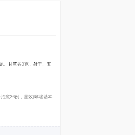
龙
、
甘草
各3克，
射干
、
五
治愈36例，显效(哮喘基本