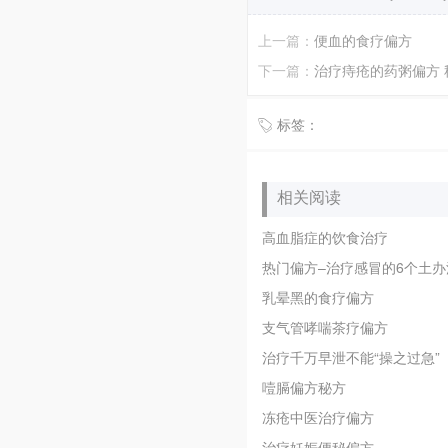
上一篇：
便血的食疗偏方
下一篇：
治疗痔疮的药粥偏方
标签：
相关阅读
高血脂症的饮食治疗
热门偏方–治疗感冒的6个土办
乳晕黑的食疗偏方
支气管哮喘茶疗偏方
治疗千万早泄不能“操之过急”
噎膈偏方秘方
冻疮中医治疗偏方
治疗妊娠便秘偏方