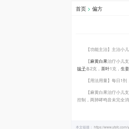
首页
>
偏方
【功能主治】主治小儿
【
麻黄
白果
治疗小儿支
味子
各2克，
茶叶
1克，
生
【用法用量】每日1剂
【麻黄白果治疗小儿支
控制，两肺哮鸣音未完全消失
本文链接：
https://www.ytsfc.com